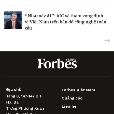
“Nhà máy AI”: AIC và tham vọng định
Tại sao IBM dồn toàn lực vào máy tính
Dùng nợ xây đế chế AI: Chiến lược táo
vị Việt Nam trên bản đồ công nghệ toàn
lượng tử?
bạo của CoreWeave
cầu
Địa chỉ:
Forbes Việt Nam
Tầng 8, 147-147 Bis
Quảng cáo
Hai Bà
Liên hệ
Trưng,
Phường Xuân