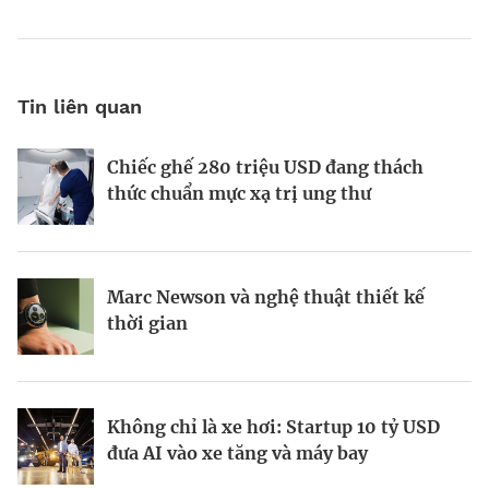
Tin liên quan
Chiếc ghế 280 triệu USD đang thách
Khi Harvard và Ivy League trở thành
Vì sao AI đang hồi sinh ngành năng
thức chuẩn mực xạ trị ung thư
mục tiêu cắt giảm ngân sách của
lượng hạt nhân toàn cầu?
Washington
Marc Newson và nghệ thuật thiết kế
Từ startup tí hon tại Ba Lan đến đế chế
Startup Apex và kỷ nguyên sản xuất vệ
thời gian
AI 6,6 tỷ USD
tinh hàng loạt
Không chỉ là xe hơi: Startup 10 tỷ USD
Doanh nhân Ukraine biến ứng dụng học
Kinh Bắc gia nhập lĩnh vực AI với dự án
đưa AI vào xe tăng và máy bay
tập Headway thành hiện tượng toàn cầu
tỷ đô