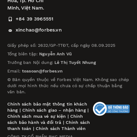
Hòa,
Tp. Hồ Chí
Minh, Việt Nam.
+84 39 3965551
xinchao@forbes.vn
Giấy phép số: 2632/GP-TTĐT, cấp ngày 08.09.2025
Tổng biên tập:
Nguyễn Anh Vũ
Trưởng ban Nội dung:
Lê Thị Tuyết Nhung
Email:
toasoan@forbes.vn
© Bản quyền thuộc về Forbes Việt Nam. Không sao chép
dưới mọi hình thức nếu chưa có sự chấp thuận bằng
văn bản.
Chính sách bảo mật thông tin khách
hàng
|
Chính sách giao – nhận hàng
|
Chính sách mua vé sự kiện
|
Chính
sách bảo hành và đổi trả
|
Chính sách
thanh toán
|
Chính sách Thành viên
CÔNG TY CỔ PHẦN PHC MEDIA