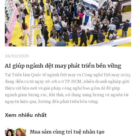
28/02/2025
AI giúp ngành dệt may phát triển bền vững
Tại Triển lãm Quốc tế ngành Dệt may và Công nghệ Dệt may 2025
đang diễn ra từ ngày 26-28.2 ở TP.HCM, nhiều doanh nghiệp giới
thiệu vật liệu mới và giải pháp công nghệ bao gồm AI để giúp
ngành giảm lượng rác, khí thải, sử dụng năng lượng và nguồn tài
nguyên hiệu quả, hướng đến phát triển bền vững.
Xem nhiều nhất
Mua sắm cùng trí tuệ nhân tạo
Nhà sáng lập 25 tuổi và tham vọng lật
Kiểm soát bất ổn và bảo vệ sức khỏe