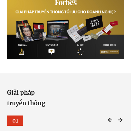
Giải pháp
truyền thông
04
02
03
01