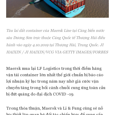
Tàu lai dắt container của Maersk Line tại Cảng biển nước
sâu Dương Sơn trực thuộc Cảng Quốc tế Thượng Hải điều
hành vào ngày 4.10.2019 tại Thượng Hải, Trung Quốc. JI
HAIXIN / JI HAIXIN/VCG VIA GETTY IMAGES/FORBES
Maersk mua lại LF Logistics trong thời điểm hãng
vận tải container lớn nhất thế giới chuẩn bị báo cáo
lợi nhuận kỷ lục trong năm nay nhờ giá cước vận
chuyển tăng trong bối cảnh chuỗi cung ứng toàn cầu
bị đứt quãng do đại dịch COVID -19.
Trong thỏa thuận, Maersk và Li & Fung cũng sẽ nỗ
lực thiết lập quan hệ đối tác chiến lược để cung cấp