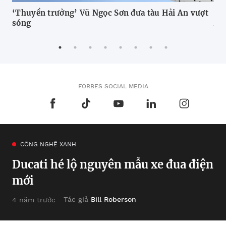
‘Thuyền trưởng’ Vũ Ngọc Sơn đưa tàu Hải An vượt
DH
sóng
A 
FORBES SOCIAL MEDIA
CÔNG NGHỆ XANH
Ducati hé lộ nguyên mẫu xe đua điện
mới
Tác giả
Bill Roberson
4 năm trước