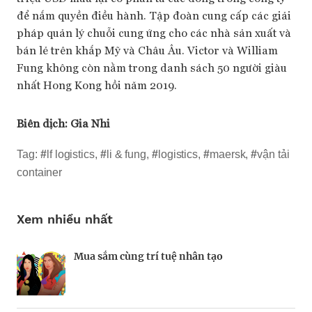
để nắm quyền điều hành. Tập đoàn cung cấp các giải
pháp quản lý chuỗi cung ứng cho các nhà sản xuất và
bán lẻ trên khắp Mỹ và Châu Âu. Victor và William
Fung không còn nằm trong danh sách 50 người giàu
nhất Hong Kong hồi năm 2019.
Biên dịch:
Gia Nhi
Tag:
#
lf logistics
,
#
li & fung
,
#
logistics
,
#
maersk
,
#
vận tải
container
Xem nhiều nhất
Mua sắm cùng trí tuệ nhân tạo
Nhà sáng lập 25 tuổi và tham vọng lật đổ
Kiểm soát bất ổn và bảo vệ sức khỏe tinh
drone Trung Quốc tại Mỹ
thần khi khởi nghiệp