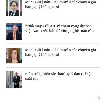
Mua | Giữ | Bán: Lời khuyên của chuyên gia
Kinh Bắc gia nhập lĩnh vực AI với dự án tỷ
Tiền cũng mọc trên cây, chỉ là hơi chậm
hàng quý hiếm, xa xỉ
đô
chút?
“Nhà máy AI”: AIC và tham vọng định vị
Chiến lược bảo vệ vốn trước rủi ro thị
Chuyên gia “theo dõi” tỷ phú
Việt Nam trên bản đồ công nghệ toàn cầu
trường
Mua | Giữ | Bán: Lời khuyên của chuyên gia
Mua | Giữ | Bán: Lời khuyên của chuyên gia
BRANDCONNECT
| Brand Contributor
Hiệp hội Logistics và Cảng biển TP.HCM:
hàng quý hiếm, xa xỉ
hàng quý hiếm, xa xỉ
Hợp nhất sức mạnh, vươn tầm khu vực
Biến trái phiếu rác thành quỹ đầu tư hiệu
Từ nỗi lo về mụn đến doanh thu 10 triệu
Tại sao cổ phiếu vốn hóa nhỏ đã sẵn sàng
suất cao
USD
phục hồi?