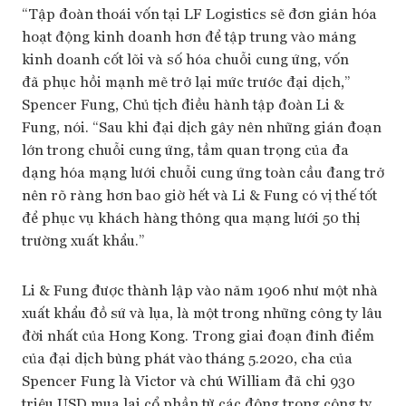
“Tập đoàn thoái vốn tại LF Logistics sẽ đơn giản hóa
hoạt động kinh doanh hơn để tập trung vào mảng
kinh doanh cốt lõi và số hóa chuỗi cung ứng, vốn
đã phục hồi mạnh mẽ trở lại mức trước đại dịch,”
Spencer Fung, Chủ tịch điều hành tập đoàn Li &
Fung, nói. “Sau khi đại dịch gây nên những gián đoạn
lớn trong chuỗi cung ứng, tầm quan trọng của đa
dạng hóa mạng lưới chuỗi cung ứng toàn cầu đang trở
nên rõ ràng hơn bao giờ hết và Li & Fung có vị thế tốt
để phục vụ khách hàng thông qua mạng lưới 50 thị
trường xuất khẩu.”
Li & Fung được thành lập vào năm 1906 như một nhà
xuất khẩu đồ sứ và lụa, là một trong những công ty lâu
đời nhất của Hong Kong. Trong giai đoạn đỉnh điểm
của đại dịch bùng phát vào tháng 5.2020, cha của
Spencer Fung là Victor và chú William đã chi 930
triệu USD mua lại cổ phần từ các đông trong công ty