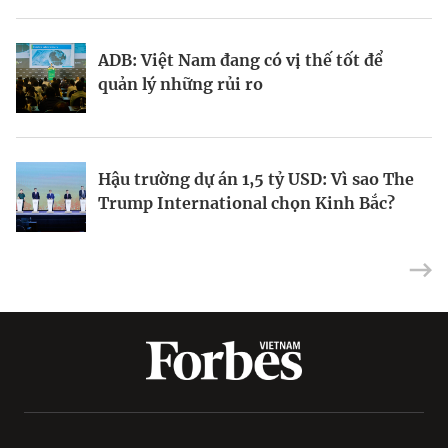
ADB: Việt Nam đang có vị thế tốt để
Khách Hàng Thế Hệ Mới
Phỏng đoán tương lai
quản lý những rủi ro
Hậu trường dự án 1,5 tỷ USD: Vì sao The
Forbes Việt Nam số 136: 10 Sự kiện kinh
Để không phụ thuộc vào vốn FDI
Trump International chọn Kinh Bắc?
doanh nổi bật