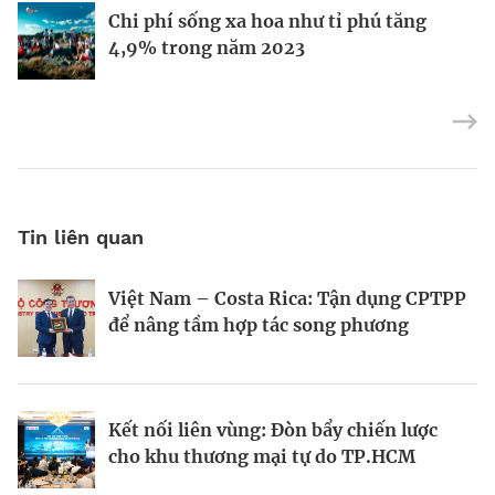
Định vị doanh nghiệp Việt trên bản đồ
Mukesh Ambani sắp chuyển giao quyền
Chi phí sống xa hoa như tỉ phú tăng
kinh tế toàn cầu
điều hành Reliance Industries cho các
4,9% trong năm 2023
con
Tin liên quan
Việt Nam – Costa Rica: Tận dụng CPTPP
Forbes Việt Nam số tháng 4&5.2025:
Forbes Việt Nam số 135: Danh sách 25
để nâng tầm hợp tác song phương
Mở khóa dòng vốn
công ty dẫn đầu
Kết nối liên vùng: Đòn bẩy chiến lược
Kích hoạt dòng vốn
Góc nhìn về tăng trưởng xuất khẩu của
cho khu thương mại tự do TP.HCM
Việt Nam