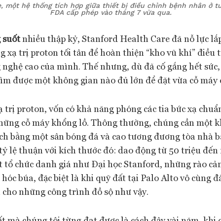
 một hệ thống tích hợp giữa thiết bị điều chỉnh bệnh nhân ở t
FDA cấp phép vào tháng 7 vừa qua.
 suốt
nhiều thập kỷ, Stanford Health Care đã nỗ lực lắ
g xạ trị proton tối tân để hoàn thiện “kho vũ khí” điều 
 nghệ cao của mình. Thế nhưng, dù đã cố gắng hết sức
tìm được một không gian nào đủ lớn để đặt vừa cỗ máy 
 trị proton, vốn có khả năng phóng các tia bức xạ chuẩ
những cỗ máy khổng lồ. Thông thường, chúng cần một k
ích bằng một sân bóng đá và cao tương đương tòa nhà ba
ỷ lệ thuận với kích thước đó: dao động từ 50 triệu đến
t tổ chức danh giá như Đại học Stanford, những rào cản
 hóc búa, đặc biệt là khi quỹ đất tại Palo Alto vô cùng 
 cho những công trình đồ sộ như vậy.
t mà chúng tôi từng đạt được là cách đây vài năm, khi 