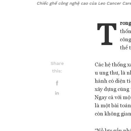
Chiếc ghế công nghệ cao của Leo Cancer Care,
T
rong
thốn
công
thể 
Share
Các hệ thống xạ
this:
u ung thư, là 
hành có diện t
xây dựng cũng t
Ngay cả với mộ
là một bài toán
còn không gian
“Nỗ lực gần nhấ