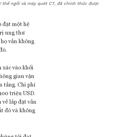
ư thế ngồi và máy quét CT, đã chính thức được
p đặt một hệ
trị ung thư
, họ vẫn không
đó.
n xác vào khối
hông gian vận
 tầng. Chi phí
 100 triệu USD.
 về lắp đặt vẫn
đắt đỏ và không
chúng tôi đạt