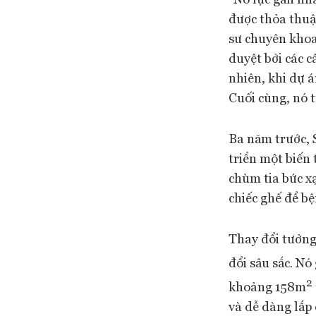
được thỏa thuận
sư chuyên khoa 
duyệt bởi các 
nhiên, khi dự á
Cuối cùng, nó t
Ba năm trước, 
triển một biến 
chùm tia bức x
chiếc ghế để b
Thay đổi tưởng
đổi sâu sắc. Nó
2
khoảng 158m
và dễ dàng lắp