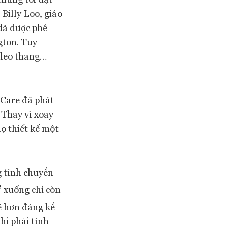
Billy Loo, giáo
 đã được phê
gton. Tuy
ế leo thang…
 Care đã phát
. Thay vì xoay
ọ thiết kế một
 tính chuyển
2
xuống chỉ còn
rẻ hơn đáng kể
hi phải tính