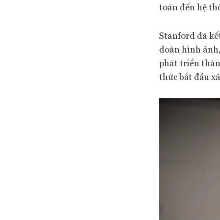
toán đến hệ th
Stanford đã kế
đoán hình ảnh,
phát triển thà
thức bắt đầu xâ