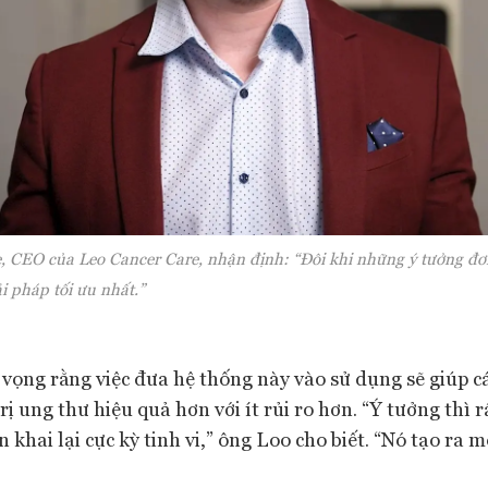
 CEO của Leo Cancer Care, nhận định: “Đôi khi những ý tưởng đơn
i pháp tối ưu nhất.”
vọng rằng việc đưa hệ thống này vào sử dụng sẽ giúp các
rị ung thư hiệu quả hơn với ít rủi ro hơn. “Ý tưởng thì r
n khai lại cực kỳ tinh vi,” ông Loo cho biết. “Nó tạo ra 