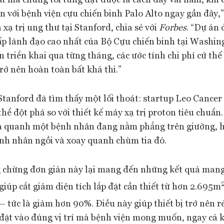
 với bệnh viện cựu chiến binh Palo Alto ngay gần đây,” 
xạ trị ung thư tại Stanford, chia sẻ với
Forbes
. “Dự án
cấp lãnh đạo cao nhất của Bộ Cựu chiến binh tại Washin
n triển khai qua từng tháng, các ước tính chi phí cứ th
rở nên hoàn toàn bất khả thi.”
Stanford đã tìm thấy một lối thoát: startup Leo Cancer
thể đột phá so với thiết kế máy xạ trị proton tiêu chuẩn
ạ quanh một bệnh nhân đang nằm phẳng trên giường, h
ệnh nhân ngồi và xoay quanh chùm tia đó.
 chừng đơn giản này lại mang đến những kết quả mang
 giúp cắt giảm diện tích lắp đặt cần thiết từ hơn 2.695m
– tức là giảm hơn 90%. Điều này giúp thiết bị trở nên 
 đặt vào đúng vị trí mà bệnh viện mong muốn, ngay cả k