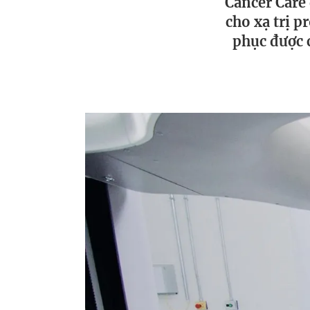
Cancer Care 
cho xạ trị 
phục được 