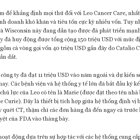
m để khẳng định mọi thứ đối với Leo Cancer Care, nhất 
nh doanh khó khăn và tiêu tốn cực kỳ nhiều vốn. Tuy nh
 và Wisconsin này đang dần tạo được đà phát triển mạn
ày đã huy động được tổng cộng 150 triệu USD với mức đ
 gồm cả vòng gọi vốn 40 triệu USD gần đây do Catalio C
n dắt.
công ty đã đạt 11 triệu USD vào năm ngoái và dự kiến s
ay. Các bệnh viện và hệ thống y tế lớn đã bắt đầu ký k
hủ lực của Leo có tên là Marie (được đặt theo tên nhà
e Curie). Đây là thiết bị tích hợp giữa hệ thống định vị
y quét CT, thậm chí các đơn hàng đã đến ngay cả trước
yệt của FDA vào tháng bảy.
oạt động dựa trên sự hợp tác với các hệ thống cung cấ