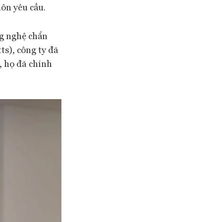
uôn yêu cầu.
ng nghệ chẩn
ts), công ty đã
, họ đã chính