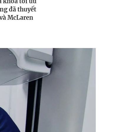
a khóa tối ưu
ng đã thuyết
 và McLaren