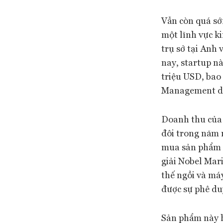
Vẫn còn quá sớ
một lĩnh vực ki
trụ sở tại Anh
nay, startup n
triệu USD, bao
Management dẫ
Doanh thu của 
đôi trong năm n
mua sản phẩm c
giải Nobel Mari
thế ngồi và má
được sự phê du
Sản phẩm này h