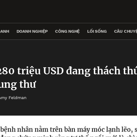
OANH
DOANH NGHIỆP
CÔNG NGHỆ
LỐI SỐNG
CÂU CHUYỆ
280 triệu USD đang thách th
 ung thư
Amy Feldman
 bệnh nhân nằm trên bàn máy móc lạnh lẽo, 