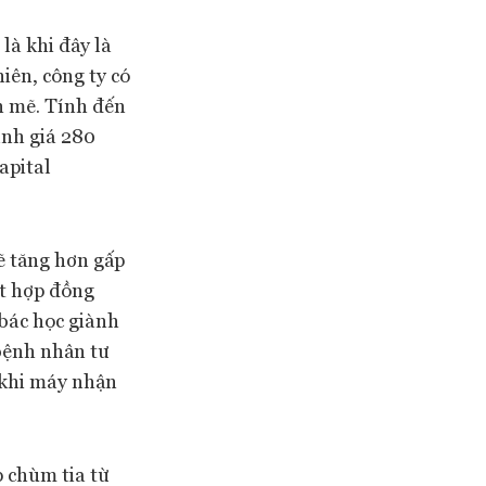
là khi đây là
iên, công ty có
h mẽ. Tính đến
ịnh giá 280
apital
ẽ tăng hơn gấp
ết hợp đồng
 bác học giành
 bệnh nhân tư
 khi máy nhận
p chùm tia từ