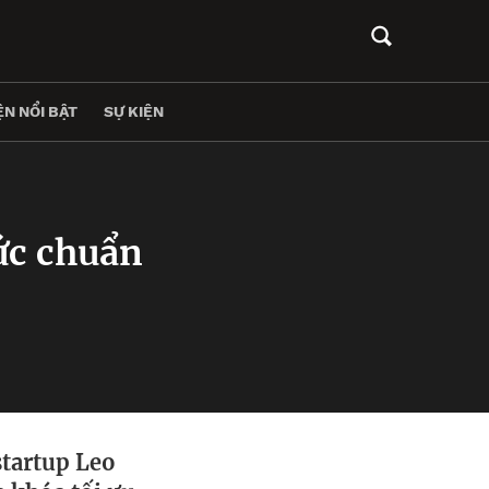
N NỔI BẬT
SỰ KIỆN
ức chuẩn
startup Leo