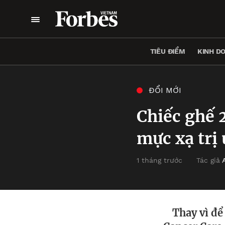
TIÊU ĐIỂM
KINH D
ĐỔI MỚI
Chiếc ghế 
mực xạ trị
1 tháng trước
Tác giả
Thay vì để