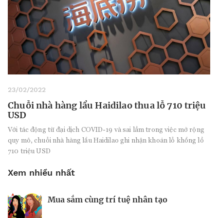
23/02/2022
Chuỗi nhà hàng lẩu Haidilao thua lỗ 710 triệu
USD
Với tác động từ đại dịch COVID-19 và sai lầm trong việc mở rộng
quy mô, chuỗi nhà hàng lẩu Haidilao ghi nhận khoản lỗ khổng lồ
710 triệu USD
Xem nhiều nhất
Mua sắm cùng trí tuệ nhân tạo
Nhà sáng lập 25 tuổi và tham vọng lật
Kiểm soát bất ổn và bảo vệ sức khỏe
đổ drone Trung Quốc tại Mỹ
tinh thần khi khởi nghiệp