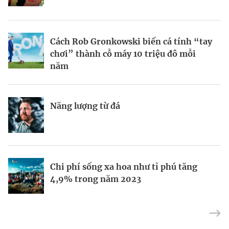
BRANDCONNECT
| Brand Contributor
Cách Rob Gronkowski biến cá tính “tay
Thợ săn khoản vay
Champagne hàng đầu cho chất riêng
chơi” thành cỗ máy 10 triệu đô mỗi
mùa lễ hội
năm
Nếu biết tận dụng, AI sẽ giúp điều hành
Kết nối liên vùng: Đòn bẩy chiến lược
Năng lượng từ đá
công ty tốt hơn
cho khu thương mại tự do TP.HCM
Định vị doanh nghiệp Việt trên bản đồ
Mukesh Ambani sắp chuyển giao quyền
Chi phí sống xa hoa như tỉ phú tăng
kinh tế toàn cầu
điều hành Reliance Industries cho các
4,9% trong năm 2023
con