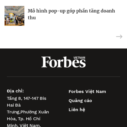
Mô hình pop-up góp phần tăng doanh
Midcap và penny trỗi dậy
Ngành dệt may định hình lại thị trường
thu
Địa chỉ:
Forbes Việt Nam
Tầng 8, 147-147 Bis
Quảng cáo
Hai Bà
Liên hệ
Trưng,
Phường Xuân
Hòa,
Tp. Hồ Chí
Minh, Việt Nam.