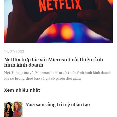
14/07/2022
Netflix hợp tác với Microsoft cải thiện tình
hình kinh doanh
Netflix hợp tác với Microsoft nhằm cải thiện tình hình kinh doanh
khi số lượng thuê bao và giá cổ phiếu đều giảm.
Xem nhiều nhất
Mua sắm cùng trí tuệ nhân tạo
Nhà sáng lập 25 tuổi và tham vọng lật
Kiểm soát bất ổn và bảo vệ sức khỏe
đổ drone Trung Quốc tại Mỹ
tinh thần khi khởi nghiệp