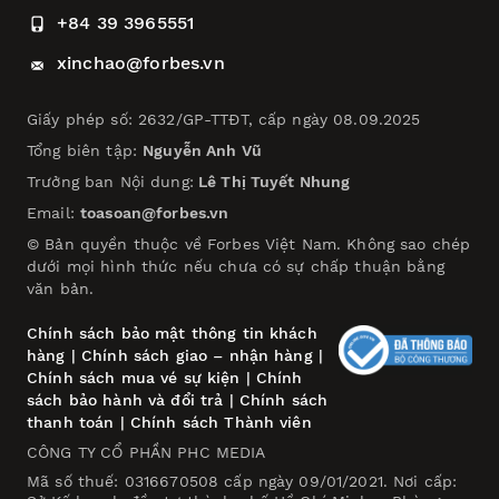
+84 39 3965551
xinchao@forbes.vn
Giấy phép số: 2632/GP-TTĐT, cấp ngày 08.09.2025
Tổng biên tập:
Nguyễn Anh Vũ
Trưởng ban Nội dung:
Lê Thị Tuyết Nhung
Email:
toasoan@forbes.vn
© Bản quyền thuộc về Forbes Việt Nam. Không sao chép
dưới mọi hình thức nếu chưa có sự chấp thuận bằng
văn bản.
Chính sách bảo mật thông tin khách
hàng
|
Chính sách giao – nhận hàng
|
Chính sách mua vé sự kiện
|
Chính
sách bảo hành và đổi trả
|
Chính sách
thanh toán
|
Chính sách Thành viên
CÔNG TY CỔ PHẦN PHC MEDIA
Mã số thuế: 0316670508 cấp ngày 09/01/2021. Nơi cấp: