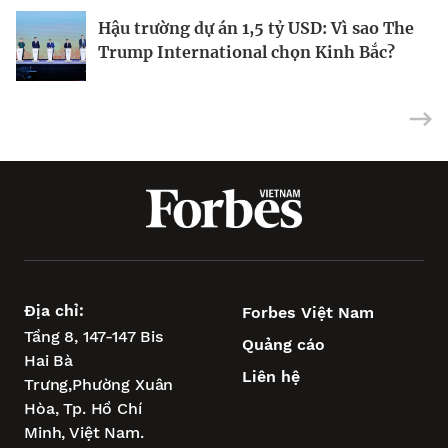
Hậu trường dự án 1,5 tỷ USD: Vì sao The
Forbes Việt Nam số 136: 10 Sự kiện kinh
Để không phụ thuộc vào vốn FDI
Trump International chọn Kinh Bắc?
doanh nổi bật
Địa chỉ:
Forbes Việt Nam
Tầng 8, 147-147 Bis
Quảng cáo
Hai Bà
Liên hệ
Trưng,
Phường Xuân
Hòa,
Tp. Hồ Chí
Minh, Việt Nam.