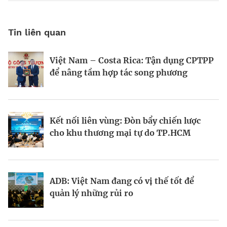
Tin liên quan
Việt Nam – Costa Rica: Tận dụng CPTPP
Forbes Việt Nam số tháng 4&5.2025:
Forbes Việt Nam số 135: Danh sách 25
để nâng tầm hợp tác song phương
Mở khóa dòng vốn
công ty dẫn đầu
Kết nối liên vùng: Đòn bẩy chiến lược
Kích hoạt dòng vốn
Góc nhìn về tăng trưởng xuất khẩu của
cho khu thương mại tự do TP.HCM
Việt Nam
ADB: Việt Nam đang có vị thế tốt để
Khách Hàng Thế Hệ Mới
Phỏng đoán tương lai
quản lý những rủi ro