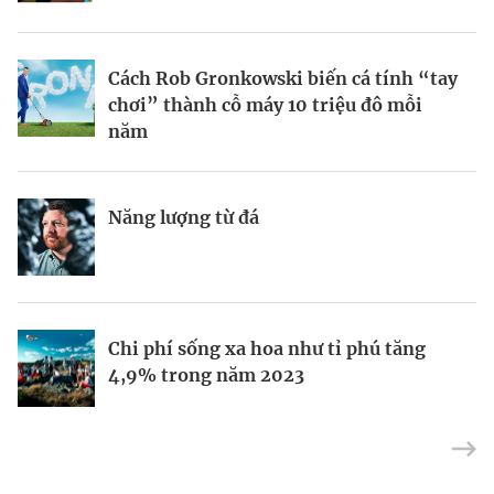
BRANDCONNECT
| Brand Contributor
Cách Rob Gronkowski biến cá tính “tay
Thợ săn khoản vay
Champagne hàng đầu cho chất riêng
chơi” thành cỗ máy 10 triệu đô mỗi
mùa lễ hội
năm
Nếu biết tận dụng, AI sẽ giúp điều hành
Kết nối liên vùng: Đòn bẩy chiến lược
Năng lượng từ đá
công ty tốt hơn
cho khu thương mại tự do TP.HCM
Định vị doanh nghiệp Việt trên bản đồ
Mukesh Ambani sắp chuyển giao quyền
Chi phí sống xa hoa như tỉ phú tăng
kinh tế toàn cầu
điều hành Reliance Industries cho các
4,9% trong năm 2023
con