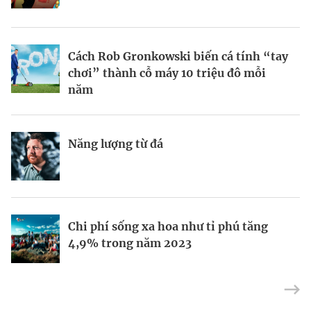
BRANDCONNECT
| Brand Contributor
Cách Rob Gronkowski biến cá tính “tay
Thợ săn khoản vay
Champagne hàng đầu cho chất riêng
chơi” thành cỗ máy 10 triệu đô mỗi
mùa lễ hội
năm
Nếu biết tận dụng, AI sẽ giúp điều hành
Kết nối liên vùng: Đòn bẩy chiến lược
Năng lượng từ đá
công ty tốt hơn
cho khu thương mại tự do TP.HCM
Định vị doanh nghiệp Việt trên bản đồ
Mukesh Ambani sắp chuyển giao quyền
Chi phí sống xa hoa như tỉ phú tăng
kinh tế toàn cầu
điều hành Reliance Industries cho các
4,9% trong năm 2023
con