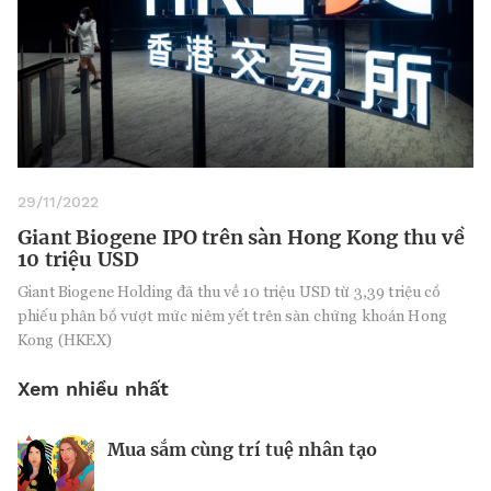
29/11/2022
Giant Biogene IPO trên sàn Hong Kong thu về
10 triệu USD
Giant Biogene Holding đã thu về 10 triệu USD từ 3,39 triệu cổ
phiếu phân bổ vượt mức niêm yết trên sàn chứng khoán Hong
Kong (HKEX)
Xem nhiều nhất
Mua sắm cùng trí tuệ nhân tạo
Nhà sáng lập 25 tuổi và tham vọng lật
Kiểm soát bất ổn và bảo vệ sức khỏe
đổ drone Trung Quốc tại Mỹ
tinh thần khi khởi nghiệp