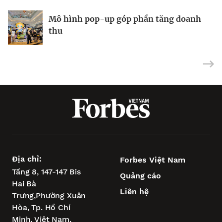
Mô hình pop-up góp phần tăng doanh
Midcap và penny trỗi dậy
Ngành dệt may định hình lại thị trường
thu
Địa chỉ:
Forbes Việt Nam
Tầng 8, 147-147 Bis
Quảng cáo
Hai Bà
Liên hệ
Trưng,
Phường Xuân
Hòa,
Tp. Hồ Chí
Minh, Việt Nam.