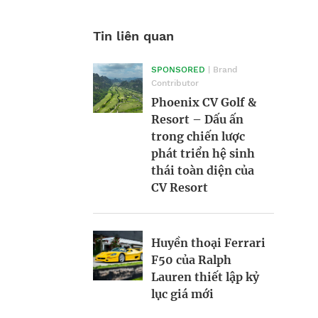
Tin liên quan
SPONSORED
| Brand
Morgan Supersport
Victor Vũ và nghệ
Contributor
2025: Siêu xe hiện
thuật cân bằng
Phoenix CV Golf &
đại trong dáng vẻ
trong điện ảnh
Resort – Dấu ấn
hoài cổ
trong chiến lược
phát triển hệ sinh
Nền kinh tế tỷ đô
thái toàn diện của
BRANDCONNECT
| Brand
tại giải Oscar
CV Resort
Contributor
Phòng chờ thương
gia SASCO – Trải
Huyền thoại Ferrari
nghiệm quốc tế, kết
Thương hiệu tham
F50 của Ralph
tinh bản sắc
gia vào cuộc chơi
Lauren thiết lập kỷ
“music marketing”
lục giá mới
tiền tỷ
Hàng xóm tỷ phú