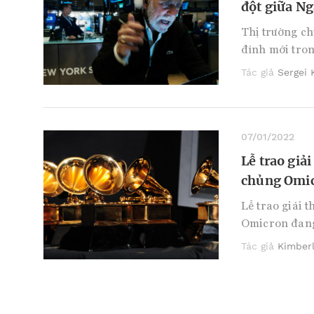
đột giữa Ng
Thị trường ch
đỉnh mới tro
Tác giả
Sergei 
07/01/2022
Lễ trao giả
chủng Omi
Lễ trao giải 
Omicron đang
Tác giả
Kimber