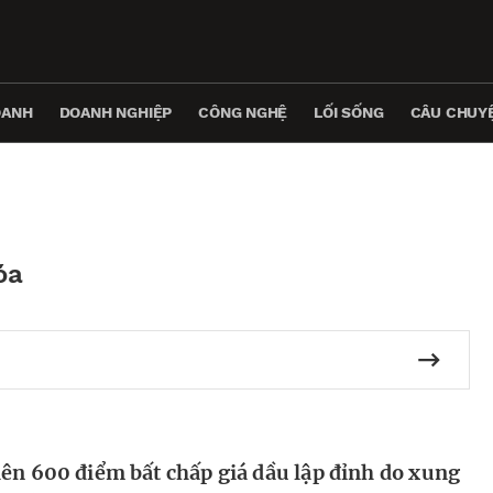
OANH
DOANH NGHIỆP
CÔNG NGHỆ
LỐI SỐNG
CÂU CHUYỆ
óa
ên 600 điểm bất chấp giá dầu lập đỉnh do xung