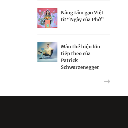
của ông Donald
Nâng tầm gạo Việt
Trump
Hiểu đúng gen Z
từ “Ngày của Phở”
Riot Studios làm
phim Hollywood tại
Màn thể hiện lớn
Việt Nam
tiếp theo của
Patrick
Schwarzenegger