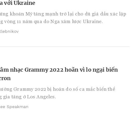
a với Ukraine
ứng khoán Mỹ tăng mạnh trở lại cho dù giá dầu xác lập
ng vòng 11 năm qua do Nga xâm lược Ukraine.
Klebnikov
i âm nhạc Grammy 2022 hoãn vì lo ngại biến
cron
thưởng Grammy 2022 bị hoãn do số ca mắc biến thể
 gia tăng ở Los Angeles.
lee Speakman