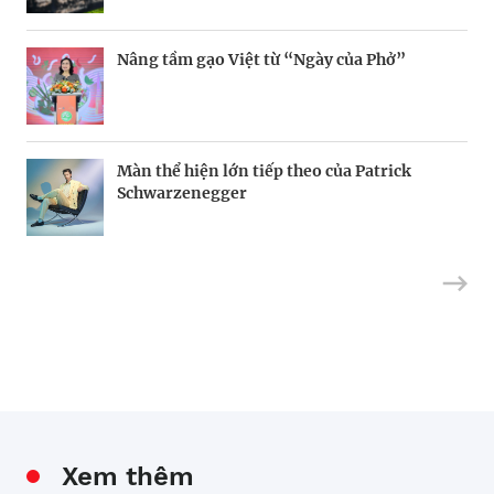
Hàng xóm tỷ phú của ông Donald Trump
Thương hiệu tham gia vào cuộc chơi “music
Nâng tầm gạo Việt từ “Ngày của Phở”
marketing” tiền tỷ
Riot Studios làm phim Hollywood tại Việt
Hiểu đúng gen Z
Màn thể hiện lớn tiếp theo của Patrick
Nam
Schwarzenegger
Xem thêm