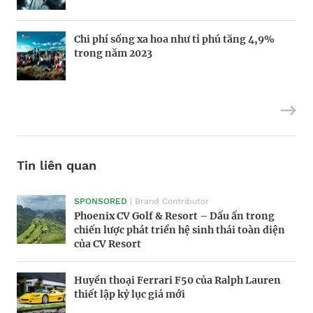
Chi phí sống xa hoa như tỉ phú tăng 4,9%
Định vị doanh nghiệp Việt trên bản đồ kinh
Mukesh Ambani sắp chuyển giao quyền
trong năm 2023
tế toàn cầu
điều hành Reliance Industries cho các con
Tin liên quan
SPONSORED
Morgan Supersport 2025: Siêu xe hiện đại
Victor Vũ và nghệ thuật cân bằng trong
| Brand Contributor
Phoenix CV Golf & Resort – Dấu ấn trong
trong dáng vẻ hoài cổ
điện ảnh
chiến lược phát triển hệ sinh thái toàn diện
của CV Resort
BRANDCONNECT
Nền kinh tế tỷ đô tại giải Oscar
| Brand Contributor
Huyền thoại Ferrari F50 của Ralph Lauren
Phòng chờ thương gia SASCO – Trải nghiệm
thiết lập kỷ lục giá mới
quốc tế, kết tinh bản sắc