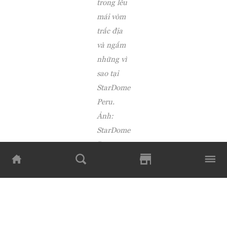
trong lều
mái vòm
trắc địa
và ngắm
những vì
sao tại
StarDome
Peru.
Ảnh:
StarDome
Peru
Nằm giữa Cusco và Machu Picchu, khách sạn
StarDome Peru là một nơi tuyệt vời để chiêm ngưỡng
vẻ đẹp thô ráp của dãy Andes. Một điểm đến vô cùng
hẻo lánh mà chỉ có thể tiếp cận bằng lối đi riêng, đảm