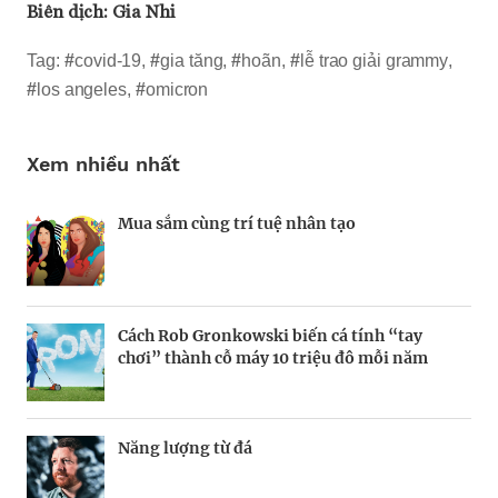
Biên dịch:
Gia Nhi
Tag:
#
covid-19
,
#
gia tăng
,
#
hoãn
,
#
lễ trao giải grammy
,
#
los angeles
,
#
omicron
Xem nhiều nhất
Mua sắm cùng trí tuệ nhân tạo
Nhà sáng lập 25 tuổi và tham vọng lật đổ
Kiểm soát bất ổn và bảo vệ sức khỏe tinh
drone Trung Quốc tại Mỹ
thần khi khởi nghiệp
Cách Rob Gronkowski biến cá tính “tay
Thợ săn khoản vay
BRANDCONNECT
| Brand Contributor
Champagne hàng đầu cho chất riêng mùa lễ
chơi” thành cỗ máy 10 triệu đô mỗi năm
hội
Năng lượng từ đá
Nếu biết tận dụng, AI sẽ giúp điều hành
Kết nối liên vùng: Đòn bẩy chiến lược cho
công ty tốt hơn
khu thương mại tự do TP.HCM