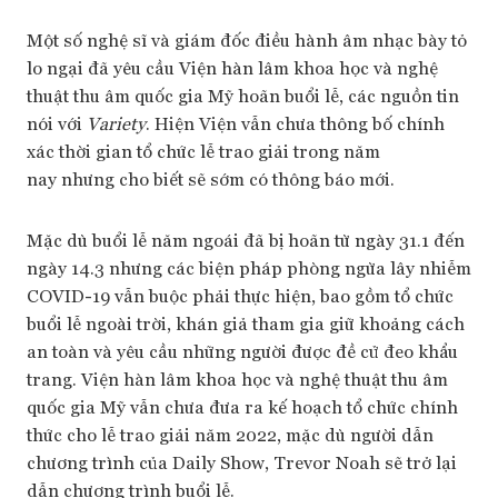
Một số nghệ sĩ và giám đốc điều hành âm nhạc bày tỏ
lo ngại đã yêu cầu Viện hàn lâm khoa học và nghệ
thuật thu âm quốc gia Mỹ hoãn buổi lễ, các nguồn tin
nói với
Variety
. Hiện Viện vẫn chưa thông bố chính
xác thời gian tổ chức lễ trao giải trong năm
nay nhưng cho biết sẽ sớm có thông báo mới.
Mặc dù buổi lễ năm ngoái đã bị hoãn từ ngày 31.1 đến
ngày 14.3 nhưng các biện pháp phòng ngừa lây nhiễm
COVID-19 vẫn buộc phải thực hiện, bao gồm tổ chức
buổi lễ ngoài trời, khán giả tham gia giữ khoảng cách
an toàn và yêu cầu những người được đề cử đeo khẩu
trang. Viện hàn lâm khoa học và nghệ thuật thu âm
quốc gia Mỹ vẫn chưa đưa ra kế hoạch tổ chức chính
thức cho lễ trao giải năm 2022, mặc dù người dẫn
chương trình của Daily Show, Trevor Noah sẽ trở lại
dẫn chương trình buổi lễ.