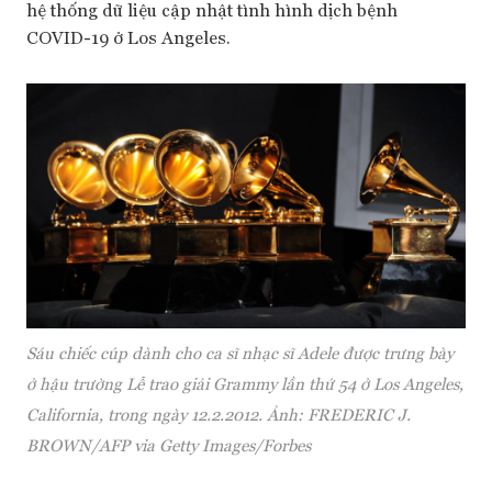
hệ thống dữ liệu cập nhật tình hình dịch bệnh
COVID-19 ở Los Angeles.
Sáu chiếc cúp dành cho ca sĩ nhạc sĩ Adele được trưng bày
ở hậu trường Lễ trao giải Grammy lần thứ 54 ở Los Angeles,
California, trong ngày 12.2.2012. Ảnh: FREDERIC J.
BROWN/AFP via Getty Images/Forbes