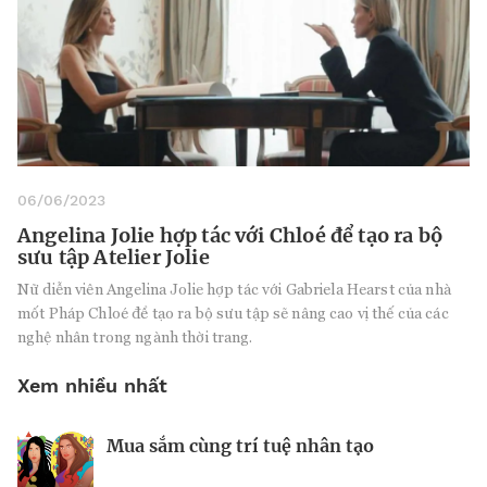
06/06/2023
Angelina Jolie hợp tác với Chloé để tạo ra bộ
sưu tập Atelier Jolie
Nữ diễn viên Angelina Jolie hợp tác với Gabriela Hearst của nhà
mốt Pháp Chloé để tạo ra bộ sưu tập sẽ nâng cao vị thế của các
nghệ nhân trong ngành thời trang.
Xem nhiều nhất
Mua sắm cùng trí tuệ nhân tạo
Nhà sáng lập 25 tuổi và tham vọng lật
Kiểm soát bất ổn và bảo vệ sức khỏe
đổ drone Trung Quốc tại Mỹ
tinh thần khi khởi nghiệp