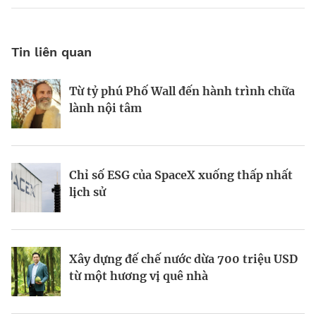
Tin liên quan
Từ tỷ phú Phố Wall đến hành trình chữa
Tầm nhìn AI của Sam Altman
Tầm nhìn của vị tỷ phú tái định nghĩa
lành nội tâm
Las Vegas
Chỉ số ESG của SpaceX xuống thấp nhất
Startup biến nút bịt tai thành “cơn sốt”
Kinh Bắc gia nhập lĩnh vực AI với dự án
lịch sử
220 triệu USD
tỷ đô
Xây dựng đế chế nước dừa 700 triệu USD
Galaxea AI: Startup 700 triệu USD đầy
Todd Graves và đế chế 22 tỷ USD từ
từ một hương vị quê nhà
tham vọng “soán ngôi” Tesla Optimus
miếng gà rán