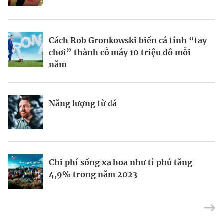
BRANDCONNECT
| Brand Contributor
Cách Rob Gronkowski biến cá tính “tay
Thợ săn khoản vay
Champagne hàng đầu cho chất riêng
chơi” thành cỗ máy 10 triệu đô mỗi
mùa lễ hội
năm
Nếu biết tận dụng, AI sẽ giúp điều hành
Kết nối liên vùng: Đòn bẩy chiến lược
Năng lượng từ đá
công ty tốt hơn
cho khu thương mại tự do TP.HCM
Định vị doanh nghiệp Việt trên bản đồ
Mukesh Ambani sắp chuyển giao quyền
Chi phí sống xa hoa như tỉ phú tăng
kinh tế toàn cầu
điều hành Reliance Industries cho các
4,9% trong năm 2023
con