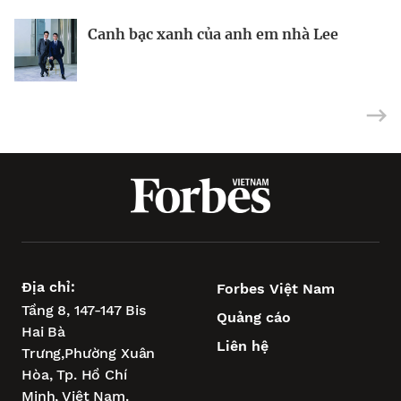
BRANDCONNECT
| Brand Contributor
Canh bạc xanh của anh em nhà Lee
Nhà sáng lập 25 tuổi và tham vọng lật
Việt Nam: mắt xích chiến lược trong
đổ drone Trung Quốc tại Mỹ
tham vọng châu Á của Wipro
Địa chỉ:
Forbes Việt Nam
Tầng 8, 147-147 Bis
Quảng cáo
Hai Bà
Liên hệ
Trưng,
Phường Xuân
Hòa,
Tp. Hồ Chí
Minh, Việt Nam.