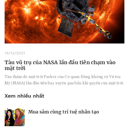
15/12/2021
Tàu vũ trụ của NASA lần đầu tiên chạm vào
mặt trời
Tàu thăm dò mặt trời Parker của Cơ quan Hàng không và Vũ trụ
Mỹ (NASA) lần đầu tiên bay xuyên qua bầu khí quyển của mặt trời.
Xem nhiều nhất
Mua sắm cùng trí tuệ nhân tạo
Nhà sáng lập 25 tuổi và tham vọng lật
Kiểm soát bất ổn và bảo vệ sức khỏe
đổ drone Trung Quốc tại Mỹ
tinh thần khi khởi nghiệp