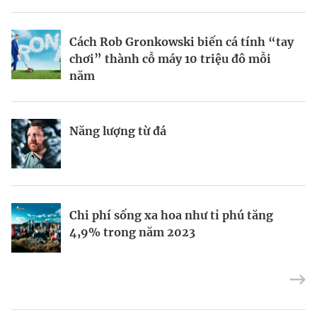
BRANDCONNECT
| Brand Contributor
Cách Rob Gronkowski biến cá tính “tay
Thợ săn khoản vay
Champagne hàng đầu cho chất riêng
chơi” thành cỗ máy 10 triệu đô mỗi
mùa lễ hội
năm
Nếu biết tận dụng, AI sẽ giúp điều hành
Kết nối liên vùng: Đòn bẩy chiến lược
Năng lượng từ đá
công ty tốt hơn
cho khu thương mại tự do TP.HCM
Định vị doanh nghiệp Việt trên bản đồ
Mukesh Ambani sắp chuyển giao quyền
Chi phí sống xa hoa như tỉ phú tăng
kinh tế toàn cầu
điều hành Reliance Industries cho các
4,9% trong năm 2023
con