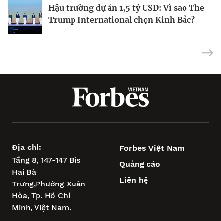
Hậu trường dự án 1,5 tỷ USD: Vì sao The
Forbes Việt Nam số 136: 10 Sự kiện kinh
Để không phụ thuộc vào vốn FDI
Trump International chọn Kinh Bắc?
doanh nổi bật
Địa chỉ:
Forbes Việt Nam
Tầng 8, 147-147 Bis
Quảng cáo
Hai Bà
Liên hệ
Trưng,
Phường Xuân
Hòa,
Tp. Hồ Chí
Minh, Việt Nam.