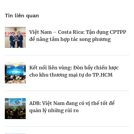
Tin liên quan
Việt Nam – Costa Rica: Tận dụng CPTPP
Forbes Việt Nam số tháng 4&5.2025:
Forbes Việt Nam số 135: Danh sách 25
để nâng tầm hợp tác song phương
Mở khóa dòng vốn
công ty dẫn đầu
Kết nối liên vùng: Đòn bẩy chiến lược
Kích hoạt dòng vốn
Góc nhìn về tăng trưởng xuất khẩu của
cho khu thương mại tự do TP.HCM
Việt Nam
ADB: Việt Nam đang có vị thế tốt để
Khách Hàng Thế Hệ Mới
Phỏng đoán tương lai
quản lý những rủi ro