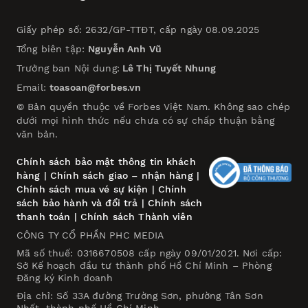
Giấy phép số: 2632/GP-TTĐT, cấp ngày 08.09.2025
Tổng biên tập:
Nguyễn Anh Vũ
Trưởng ban Nội dung:
Lê Thị Tuyết Nhung
Email:
toasoan@forbes.vn
© Bản quyền thuộc về Forbes Việt Nam. Không sao chép
dưới mọi hình thức nếu chưa có sự chấp thuận bằng
văn bản.
Chính sách bảo mật thông tin khách
hàng
|
Chính sách giao – nhận hàng
|
Chính sách mua vé sự kiện
|
Chính
sách bảo hành và đổi trả
|
Chính sách
thanh toán
|
Chính sách Thành viên
CÔNG TY CỔ PHẦN PHC MEDIA
Mã số thuế: 0316670508 cấp ngày 09/01/2021. Nơi cấp:
Sở Kế hoạch đầu tư thành phố Hồ Chí Minh – Phòng
Đăng ký Kinh doanh
Địa chỉ: Số 33A đường Trường Sơn, phường Tân Sơn