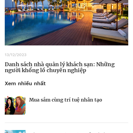
13/12/2023
Danh sách nhà quản lý khách sạn: Những
người khổng lồ chuyên nghiệp
Xem nhiều nhất
Mua sắm cùng trí tuệ nhân tạo
Nhà sáng lập 25 tuổi và tham vọng lật
Kiểm soát bất ổn và bảo vệ sức khỏe
đổ drone Trung Quốc tại Mỹ
tinh thần khi khởi nghiệp
BRANDCONNECT
| Brand Contributor