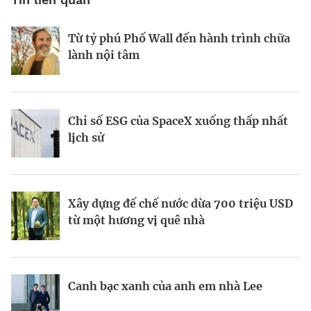
Từ tỷ phú Phố Wall đến hành trình chữa
Tầm nhìn AI của Sam Altman
Tầm nhìn của vị tỷ phú tái định nghĩa
lành nội tâm
Las Vegas
Chỉ số ESG của SpaceX xuống thấp nhất
Startup biến nút bịt tai thành “cơn sốt”
Kinh Bắc gia nhập lĩnh vực AI với dự án
lịch sử
220 triệu USD
tỷ đô
Xây dựng đế chế nước dừa 700 triệu USD
Galaxea AI: Startup 700 triệu USD đầy
Todd Graves và đế chế 22 tỷ USD từ
từ một hương vị quê nhà
tham vọng “soán ngôi” Tesla Optimus
miếng gà rán
BRANDCONNECT
| Brand Contributor
Canh bạc xanh của anh em nhà Lee
Nhà sáng lập 25 tuổi và tham vọng lật
Việt Nam: mắt xích chiến lược trong
đổ drone Trung Quốc tại Mỹ