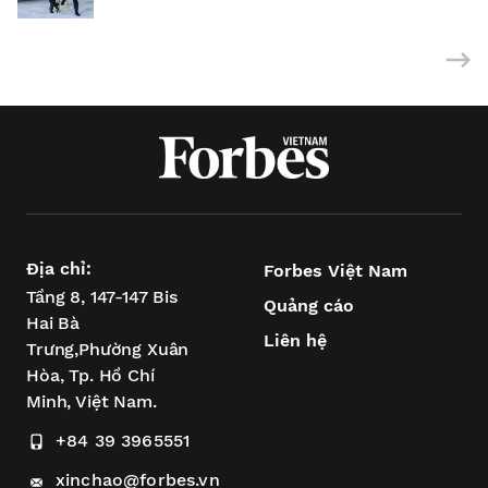
tham vọng châu Á của Wipro
Địa chỉ:
Forbes Việt Nam
Tầng 8, 147-147 Bis
Quảng cáo
Hai Bà
Liên hệ
Trưng,
Phường Xuân
Hòa,
Tp. Hồ Chí
Minh, Việt Nam.
+84 39 3965551
xinchao@forbes.vn