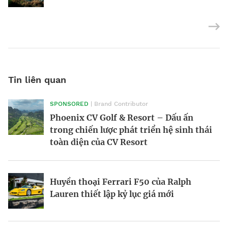
Tin liên quan
SPONSORED
| Brand Contributor
Morgan Supersport 2025: Siêu xe hiện
Victor Vũ và nghệ thuật cân bằng trong
Phoenix CV Golf & Resort – Dấu ấn
đại trong dáng vẻ hoài cổ
điện ảnh
trong chiến lược phát triển hệ sinh thái
toàn diện của CV Resort
BRANDCONNECT
| Brand Contributor
Nền kinh tế tỷ đô tại giải Oscar
Phòng chờ thương gia SASCO – Trải
Huyền thoại Ferrari F50 của Ralph
nghiệm quốc tế, kết tinh bản sắc
Lauren thiết lập kỷ lục giá mới