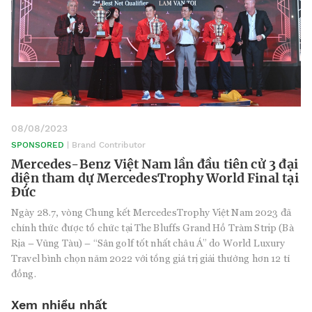
08/08/2023
SPONSORED
| Brand Contributor
Mercedes-Benz Việt Nam lần đầu tiên cử 3 đại
diện tham dự MercedesTrophy World Final tại
Đức
Ngày 28.7, vòng Chung kết MercedesTrophy Việt Nam 2023 đã
chính thức được tổ chức tại The Bluffs Grand Hồ Tràm Strip (Bà
Rịa – Vũng Tàu) – “Sân golf tốt nhất châu Á” do World Luxury
Travel bình chọn năm 2022 với tổng giá trị giải thưởng hơn 12 tỉ
đồng.
Xem nhiều nhất