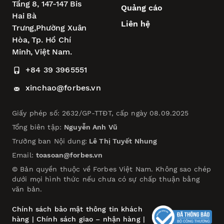
Tầng 8, 147-147 Bis
Quảng cáo
Hai Bà
Liên hệ
Trưng,
Phường Xuân
Hòa,
Tp. Hồ Chí
Minh, Việt Nam.
+84 39 3965551
xinchao@forbes.vn
Giấy phép số: 2632/GP-TTĐT, cấp ngày 08.09.2025
Tổng biên tập:
Nguyễn Anh Vũ
Trưởng ban Nội dung:
Lê Thị Tuyết Nhung
Email:
toasoan@forbes.vn
© Bản quyền thuộc về Forbes Việt Nam. Không sao chép
dưới mọi hình thức nếu chưa có sự chấp thuận bằng
văn bản.
Chính sách bảo mật thông tin khách
hàng
|
Chính sách giao – nhận hàng
|