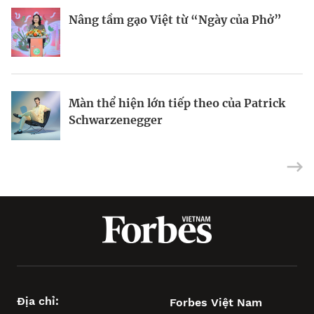
Thương hiệu tham gia vào cuộc chơi
Hàng xóm tỷ phú của ông Donald Trump
“music marketing” tiền tỷ
Nâng tầm gạo Việt từ “Ngày của Phở”
Hiểu đúng gen Z
Riot Studios làm phim Hollywood tại
Màn thể hiện lớn tiếp theo của Patrick
Việt Nam
Schwarzenegger
Địa chỉ:
Forbes Việt Nam