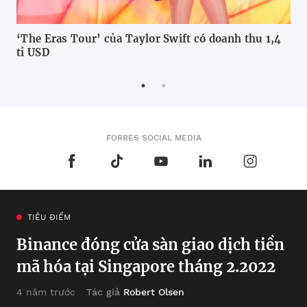
‘The Eras Tour’ của Taylor Swift có doanh thu 1,4
9 n
tỉ USD
Bi
FORBES SOCIAL MEDIA
TIÊU ĐIỂM
Binance đóng cửa sàn giao dịch tiền
mã hóa tại Singapore tháng 2.2022
Tác giả
Robert Olsen
4 năm trước