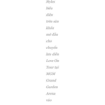
Styles
biểu
diễn
trên sân
khấu
mở đầu
cho
chuyến
lưu diễn
Love On
Tour tại
MGM
Grand
Garden
Arena
vào