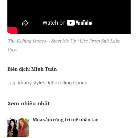
The Rolling Stones – Start Me Up (Live From Salt Lake
City)
Biên dịch:
Minh Tuấn
Tag:
#
harry styles
,
#
the rolling stones
Xem nhiều nhất
Mua sắm cùng trí tuệ nhân tạo
Nhà sáng lập 25 tuổi và tham vọng lật đổ
Kiểm soát bất ổn và bảo vệ sức khỏe tinh
drone Trung Quốc tại Mỹ
thần khi khởi nghiệp