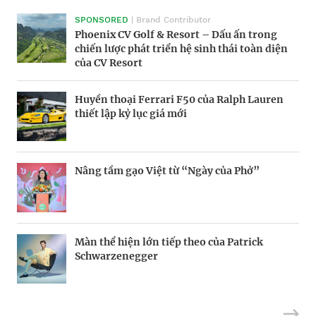
SPONSORED
Morgan Supersport 2025: Siêu xe hiện đại
Victor Vũ và nghệ thuật cân bằng trong
| Brand Contributor
Phoenix CV Golf & Resort – Dấu ấn trong
trong dáng vẻ hoài cổ
điện ảnh
chiến lược phát triển hệ sinh thái toàn diện
của CV Resort
BRANDCONNECT
Nền kinh tế tỷ đô tại giải Oscar
| Brand Contributor
Huyền thoại Ferrari F50 của Ralph Lauren
Phòng chờ thương gia SASCO – Trải nghiệm
thiết lập kỷ lục giá mới
quốc tế, kết tinh bản sắc
Hàng xóm tỷ phú của ông Donald Trump
Thương hiệu tham gia vào cuộc chơi “music
Nâng tầm gạo Việt từ “Ngày của Phở”
marketing” tiền tỷ
Riot Studios làm phim Hollywood tại Việt
Hiểu đúng gen Z
Màn thể hiện lớn tiếp theo của Patrick
Nam
Schwarzenegger