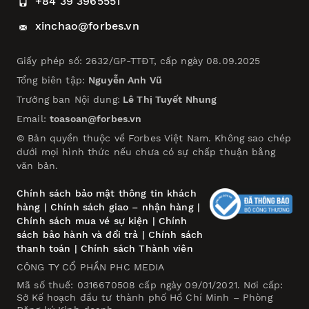
+84 39 3965551
xinchao@forbes.vn
Giấy phép số: 2632/GP-TTĐT, cấp ngày 08.09.2025
Tổng biên tập:
Nguyễn Anh Vũ
Trưởng ban Nội dung:
Lê Thị Tuyết Nhung
Email:
toasoan@forbes.vn
© Bản quyền thuộc về Forbes Việt Nam. Không sao chép
dưới mọi hình thức nếu chưa có sự chấp thuận bằng
văn bản.
Chính sách bảo mật thông tin khách
hàng
|
Chính sách giao – nhận hàng
|
Chính sách mua vé sự kiện
|
Chính
sách bảo hành và đổi trả
|
Chính sách
thanh toán
|
Chính sách Thành viên
CÔNG TY CỔ PHẦN PHC MEDIA
Mã số thuế: 0316670508 cấp ngày 09/01/2021. Nơi cấp:
Sở Kế hoạch đầu tư thành phố Hồ Chí Minh – Phòng