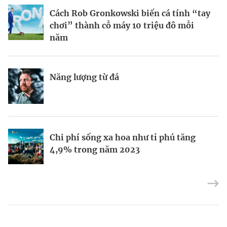
BRANDCONNECT
| Brand Contributor
Cách Rob Gronkowski biến cá tính “tay
Thợ săn khoản vay
Champagne hàng đầu cho chất riêng
chơi” thành cỗ máy 10 triệu đô mỗi
mùa lễ hội
năm
Nếu biết tận dụng, AI sẽ giúp điều hành
Kết nối liên vùng: Đòn bẩy chiến lược
Năng lượng từ đá
công ty tốt hơn
cho khu thương mại tự do TP.HCM
Định vị doanh nghiệp Việt trên bản đồ
Mukesh Ambani sắp chuyển giao quyền
Chi phí sống xa hoa như tỉ phú tăng
kinh tế toàn cầu
điều hành Reliance Industries cho các
4,9% trong năm 2023
con