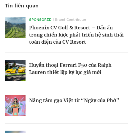
Tin liên quan
SPONSORED
| Brand Contributor
Morgan Supersport 2025: Siêu xe hiện
Victor Vũ và nghệ thuật cân bằng trong
Phoenix CV Golf & Resort – Dấu ấn
đại trong dáng vẻ hoài cổ
điện ảnh
trong chiến lược phát triển hệ sinh thái
toàn diện của CV Resort
BRANDCONNECT
| Brand Contributor
Nền kinh tế tỷ đô tại giải Oscar
Phòng chờ thương gia SASCO – Trải
Huyền thoại Ferrari F50 của Ralph
nghiệm quốc tế, kết tinh bản sắc
Lauren thiết lập kỷ lục giá mới
Thương hiệu tham gia vào cuộc chơi
Hàng xóm tỷ phú của ông Donald Trump
“music marketing” tiền tỷ
Nâng tầm gạo Việt từ “Ngày của Phở”
Hiểu đúng gen Z
Riot Studios làm phim Hollywood tại