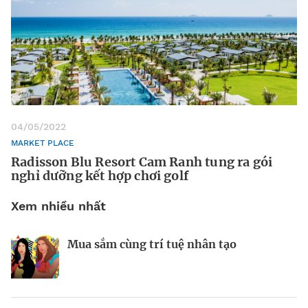
04/05/2022
MARKET PLACE
Radisson Blu Resort Cam Ranh tung ra gói
nghỉ dưỡng kết hợp chơi golf
Xem nhiều nhất
Mua sắm cùng trí tuệ nhân tạo
Nhà sáng lập 25 tuổi và tham vọng lật
Kiểm soát bất ổn và bảo vệ sức khỏe
đổ drone Trung Quốc tại Mỹ
tinh thần khi khởi nghiệp