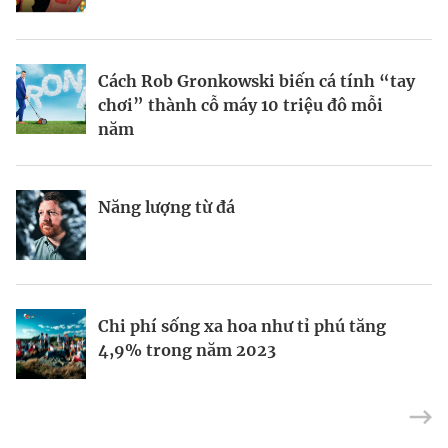
BRANDCONNECT
| Brand Contributor
Cách Rob Gronkowski biến cá tính “tay
Thợ săn khoản vay
Champagne hàng đầu cho chất riêng
chơi” thành cỗ máy 10 triệu đô mỗi
mùa lễ hội
năm
Nếu biết tận dụng, AI sẽ giúp điều hành
Kết nối liên vùng: Đòn bẩy chiến lược
Năng lượng từ đá
công ty tốt hơn
cho khu thương mại tự do TP.HCM
Định vị doanh nghiệp Việt trên bản đồ
Mukesh Ambani sắp chuyển giao quyền
Chi phí sống xa hoa như tỉ phú tăng
kinh tế toàn cầu
điều hành Reliance Industries cho các
4,9% trong năm 2023
con