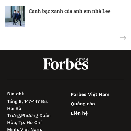
BRANDCONNECT
| Brand Contributor
Canh bạc xanh của anh em nhà Lee
Nhà sáng lập 25 tuổi và tham vọng lật
Việt Nam: mắt xích chiến lược trong
đổ drone Trung Quốc tại Mỹ
tham vọng châu Á của Wipro
Địa chỉ:
Forbes Việt Nam
Tầng 8, 147-147 Bis
Quảng cáo
Hai Bà
Liên hệ
Trưng,
Phường Xuân
Hòa,
Tp. Hồ Chí
Minh, Việt Nam.