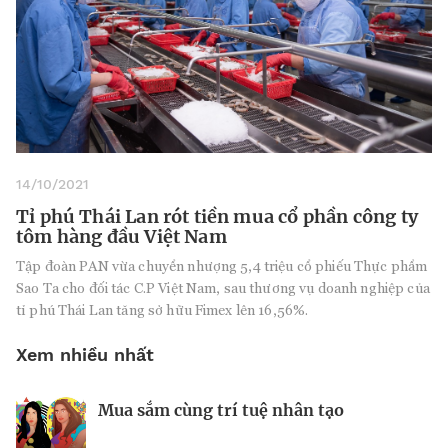
14/10/2021
Tỉ phú Thái Lan rót tiền mua cổ phần công ty
tôm hàng đầu Việt Nam
Tập đoàn PAN vừa chuyển nhượng 5,4 triệu cổ phiếu Thực phẩm
Sao Ta cho đối tác C.P Việt Nam, sau thương vụ doanh nghiệp của
tỉ phú Thái Lan tăng sở hữu Fimex lên 16,56%.
Xem nhiều nhất
Mua sắm cùng trí tuệ nhân tạo
Nhà sáng lập 25 tuổi và tham vọng lật
Kiểm soát bất ổn và bảo vệ sức khỏe
đổ drone Trung Quốc tại Mỹ
tinh thần khi khởi nghiệp