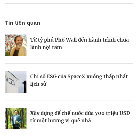
Tin liên quan
Từ tỷ phú Phố Wall đến hành trình chữa
Tầm nhìn AI của Sam Altman
Tầm nhìn của vị tỷ phú tái định nghĩa
lành nội tâm
Las Vegas
Chỉ số ESG của SpaceX xuống thấp nhất
Startup biến nút bịt tai thành “cơn sốt”
Kinh Bắc gia nhập lĩnh vực AI với dự án
lịch sử
220 triệu USD
tỷ đô
Xây dựng đế chế nước dừa 700 triệu USD
Galaxea AI: Startup 700 triệu USD đầy
Todd Graves và đế chế 22 tỷ USD từ
từ một hương vị quê nhà
tham vọng “soán ngôi” Tesla Optimus
miếng gà rán