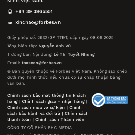
Minh, Việt Nam.
+84 39 3965551
xinchao@forbes.vn
Giấy phép số: 2632/GP-TTĐT, cấp ngày 08.09.2025
Tổng biên tập:
Nguyễn Anh Vũ
Trưởng ban Nội dung:
Lê Thị Tuyết Nhung
Email:
toasoan@forbes.vn
© Bản quyền thuộc về Forbes Việt Nam. Không sao chép
dưới mọi hình thức nếu chưa có sự chấp thuận bằng
văn bản.
Chính sách bảo mật thông tin khách
hàng
|
Chính sách giao – nhận hàng
|
Chính sách mua vé sự kiện
|
Chính
sách bảo hành và đổi trả
|
Chính sách
thanh toán
|
Chính sách Thành viên
CÔNG TY CỔ PHẦN PHC MEDIA