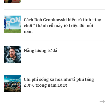
BRANDCONNECT
| Brand Contributor
Cách Rob Gronkowski biến cá tính “tay
Thợ săn khoản vay
Champagne hàng đầu cho chất riêng
chơi” thành cỗ máy 10 triệu đô mỗi
mùa lễ hội
năm
Nếu biết tận dụng, AI sẽ giúp điều hành
Kết nối liên vùng: Đòn bẩy chiến lược
Năng lượng từ đá
công ty tốt hơn
cho khu thương mại tự do TP.HCM
Định vị doanh nghiệp Việt trên bản đồ
Mukesh Ambani sắp chuyển giao quyền
Chi phí sống xa hoa như tỉ phú tăng
kinh tế toàn cầu
điều hành Reliance Industries cho các
4,9% trong năm 2023
con