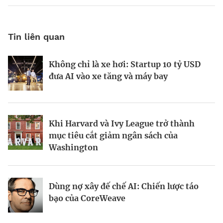
Tin liên quan
Không chỉ là xe hơi: Startup 10 tỷ USD
Miếng bánh 29 ngàn tỷ USD quỹ hưu trí
Làm giàu từ dữ liệu
đưa AI vào xe tăng và máy bay
Mỹ
Khi Harvard và Ivy League trở thành
Những tỷ phú châu Á dẫn đầu làn sóng
Cứ 10 người sẽ 9 người mất việc vì
mục tiêu cắt giảm ngân sách của
bùng nổ trung tâm dữ liệu
startup AI này?
Washington
Tầm nhìn đổi mới giúp vươn tầm
Khi tỷ phú “một mất một còn” vì tương
Dùng nợ xây đế chế AI: Chiến lược táo
thương hiệu
lai AI
bạo của CoreWeave