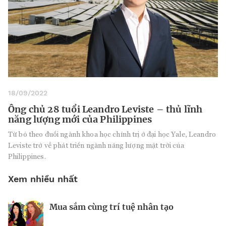
18/09/2022
Ông chủ 28 tuổi Leandro Leviste – thủ lĩnh
năng lượng mới của Philippines
Từ bỏ theo đuổi ngành khoa học chính trị ở đại học Yale, Leandro
Leviste trở về phát triển ngành năng lượng mặt trời của
Philippines.
Xem nhiều nhất
Mua sắm cùng trí tuệ nhân tạo
Nhà sáng lập 25 tuổi và tham vọng lật
Kiểm soát bất ổn và bảo vệ sức khỏe
đổ drone Trung Quốc tại Mỹ
tinh thần khi khởi nghiệp