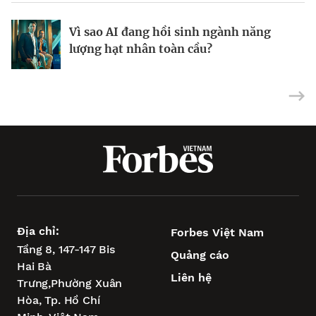
Lối đi riêng của quỹ đầu tư mạo hiểm
Nghệ thuật kết nối
Vì sao AI đang hồi sinh ngành năng
General Catalyst
lượng hạt nhân toàn cầu?
Địa chỉ:
Forbes Việt Nam
Tầng 8, 147-147 Bis
Quảng cáo
Hai Bà
Liên hệ
Trưng,
Phường Xuân
Hòa,
Tp. Hồ Chí