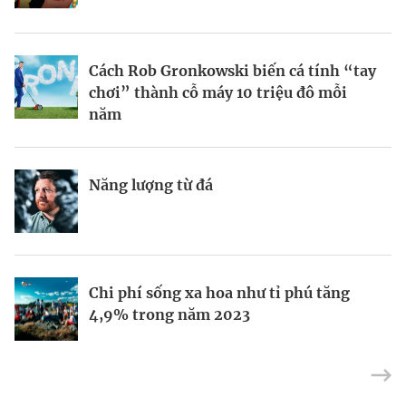
BRANDCONNECT
| Brand Contributor
Cách Rob Gronkowski biến cá tính “tay
Thợ săn khoản vay
Champagne hàng đầu cho chất riêng
chơi” thành cỗ máy 10 triệu đô mỗi
mùa lễ hội
năm
Nếu biết tận dụng, AI sẽ giúp điều hành
Kết nối liên vùng: Đòn bẩy chiến lược
Năng lượng từ đá
công ty tốt hơn
cho khu thương mại tự do TP.HCM
Định vị doanh nghiệp Việt trên bản đồ
Mukesh Ambani sắp chuyển giao quyền
Chi phí sống xa hoa như tỉ phú tăng
kinh tế toàn cầu
điều hành Reliance Industries cho các
4,9% trong năm 2023
con