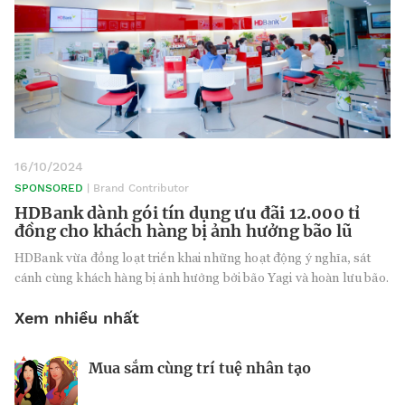
16/10/2024
SPONSORED
| Brand Contributor
HDBank dành gói tín dụng ưu đãi 12.000 tỉ
đồng cho khách hàng bị ảnh hưởng bão lũ
HDBank vừa đồng loạt triển khai những hoạt động ý nghĩa, sát
cánh cùng khách hàng bị ảnh hưởng bởi bão Yagi và hoàn lưu bão.
Xem nhiều nhất
Mua sắm cùng trí tuệ nhân tạo
Nhà sáng lập 25 tuổi và tham vọng lật
Kiểm soát bất ổn và bảo vệ sức khỏe
đổ drone Trung Quốc tại Mỹ
tinh thần khi khởi nghiệp