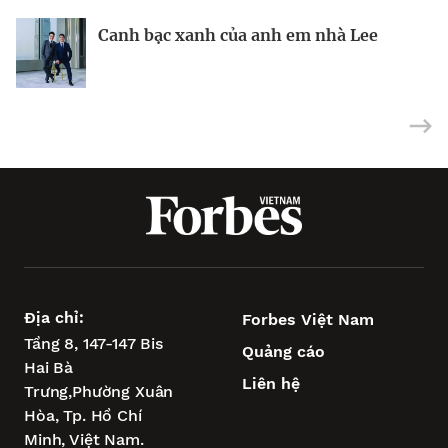
BRANDCONNECT
| Brand Contributor
Canh bạc xanh của anh em nhà Lee
Nhà sáng lập 25 tuổi và tham vọng lật
Việt Nam: mắt xích chiến lược trong
đổ drone Trung Quốc tại Mỹ
tham vọng châu Á của Wipro
Địa chỉ:
Forbes Việt Nam
Tầng 8, 147-147 Bis
Quảng cáo
Hai Bà
Liên hệ
Trưng,
Phường Xuân
Hòa,
Tp. Hồ Chí
Minh, Việt Nam.