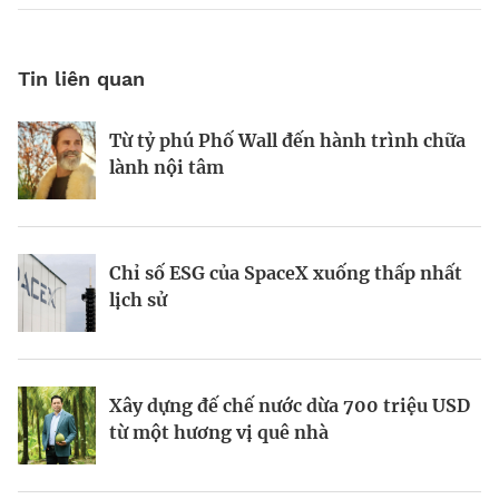
Tin liên quan
Từ tỷ phú Phố Wall đến hành trình chữa
Tầm nhìn AI của Sam Altman
Tầm nhìn của vị tỷ phú tái định nghĩa
lành nội tâm
Las Vegas
Chỉ số ESG của SpaceX xuống thấp nhất
Startup biến nút bịt tai thành “cơn sốt”
Kinh Bắc gia nhập lĩnh vực AI với dự án
lịch sử
220 triệu USD
tỷ đô
Xây dựng đế chế nước dừa 700 triệu USD
Galaxea AI: Startup 700 triệu USD đầy
Todd Graves và đế chế 22 tỷ USD từ
từ một hương vị quê nhà
tham vọng “soán ngôi” Tesla Optimus
miếng gà rán