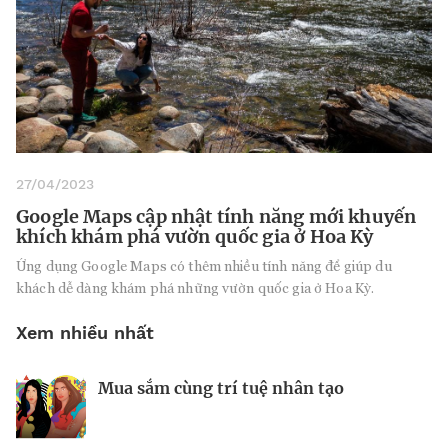
27/04/2023
Google Maps cập nhật tính năng mới khuyến
khích khám phá vườn quốc gia ở Hoa Kỳ
Ứng dụng Google Maps có thêm nhiều tính năng để giúp du
khách dễ dàng khám phá những vườn quốc gia ở Hoa Kỳ.
Xem nhiều nhất
Mua sắm cùng trí tuệ nhân tạo
Nhà sáng lập 25 tuổi và tham vọng lật
Kiểm soát bất ổn và bảo vệ sức khỏe
đổ drone Trung Quốc tại Mỹ
tinh thần khi khởi nghiệp