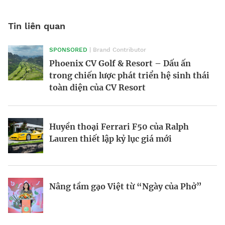
Tin liên quan
SPONSORED
| Brand Contributor
Morgan Supersport 2025: Siêu xe hiện
Victor Vũ và nghệ thuật cân bằng trong
Phoenix CV Golf & Resort – Dấu ấn
đại trong dáng vẻ hoài cổ
điện ảnh
trong chiến lược phát triển hệ sinh thái
toàn diện của CV Resort
BRANDCONNECT
| Brand Contributor
Nền kinh tế tỷ đô tại giải Oscar
Phòng chờ thương gia SASCO – Trải
Huyền thoại Ferrari F50 của Ralph
nghiệm quốc tế, kết tinh bản sắc
Lauren thiết lập kỷ lục giá mới
Thương hiệu tham gia vào cuộc chơi
Hàng xóm tỷ phú của ông Donald Trump
“music marketing” tiền tỷ
Nâng tầm gạo Việt từ “Ngày của Phở”