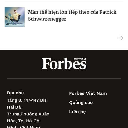
Hiểu đúng gen Z
Riot Studios làm phim Hollywood tại
Màn thể hiện lớn tiếp theo của Patrick
Việt Nam
Schwarzenegger
Địa chỉ:
Forbes Việt Nam
Tầng 8, 147-147 Bis
Quảng cáo
Hai Bà
Liên hệ
Trưng,
Phường Xuân
Hòa,
Tp. Hồ Chí
Minh, Việt Nam.