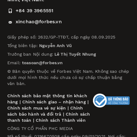
+84 39 3965551
xinchao@forbes.vn
Giấy phép số: 2632/GP-TTĐT, cấp ngày 08.09.2025
Tổng biên tập:
Nguyễn Anh Vũ
Trưởng ban Nội dung:
Lê Thị Tuyết Nhung
Email:
toasoan@forbes.vn
© Bản quyền thuộc về Forbes Việt Nam. Không sao chép
dưới mọi hình thức nếu chưa có sự chấp thuận bằng
văn bản.
Chính sách bảo mật thông tin khách
hàng
|
Chính sách giao – nhận hàng
|
Chính sách mua vé sự kiện
|
Chính
sách bảo hành và đổi trả
|
Chính sách
thanh toán
|
Chính sách Thành viên
CÔNG TY CỔ PHẦN PHC MEDIA
Mã số thuế: 0316670508 cấp ngày 09/01/2021. Nơi cấp: