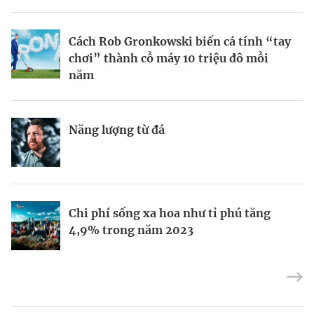
BRANDCONNECT
| Brand Contributor
Cách Rob Gronkowski biến cá tính “tay
Thợ săn khoản vay
Champagne hàng đầu cho chất riêng
chơi” thành cỗ máy 10 triệu đô mỗi
mùa lễ hội
năm
Nếu biết tận dụng, AI sẽ giúp điều hành
Kết nối liên vùng: Đòn bẩy chiến lược
Năng lượng từ đá
công ty tốt hơn
cho khu thương mại tự do TP.HCM
Định vị doanh nghiệp Việt trên bản đồ
Mukesh Ambani sắp chuyển giao quyền
Chi phí sống xa hoa như tỉ phú tăng
kinh tế toàn cầu
điều hành Reliance Industries cho các
4,9% trong năm 2023
con