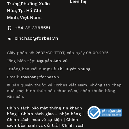
Liên hệ
Trưng,
Phường Xuân
Hòa,
Tp. Hồ Chí
Minh, Việt Nam.
+84 39 3965551
xinchao@forbes.vn
Giấy phép số: 2632/GP-TTĐT, cấp ngày 08.09.2025
Tổng biên tập:
Nguyễn Anh Vũ
Trưởng ban Nội dung:
Lê Thị Tuyết Nhung
Email:
toasoan@forbes.vn
© Bản quyền thuộc về Forbes Việt Nam. Không sao chép
dưới mọi hình thức nếu chưa có sự chấp thuận bằng
văn bản.
Chính sách bảo mật thông tin khách
hàng
|
Chính sách giao – nhận hàng
|
Chính sách mua vé sự kiện
|
Chính
sách bảo hành và đổi trả
|
Chính sách