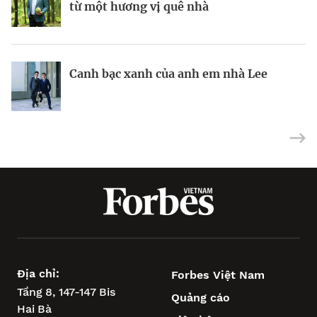
từ một hương vị quê nhà
tham vọng “soán ngôi” Tesla Optimus
miếng gà rán
BRANDCONNECT
| Brand Contributor
Canh bạc xanh của anh em nhà Lee
Nhà sáng lập 25 tuổi và tham vọng lật
Việt Nam: mắt xích chiến lược trong
đổ drone Trung Quốc tại Mỹ
tham vọng châu Á của Wipro
Địa chỉ:
Forbes Việt Nam
Tầng 8, 147-147 Bis
Quảng cáo
Hai Bà