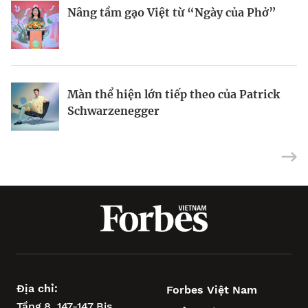
“music marketing” tiền tỷ
Nâng tầm gạo Việt từ “Ngày của Phở”
Hiểu đúng gen Z
Riot Studios làm phim Hollywood tại
Màn thể hiện lớn tiếp theo của Patrick
Việt Nam
Schwarzenegger
Địa chỉ:
Forbes Việt Nam
Tầng 8, 147-147 Bis