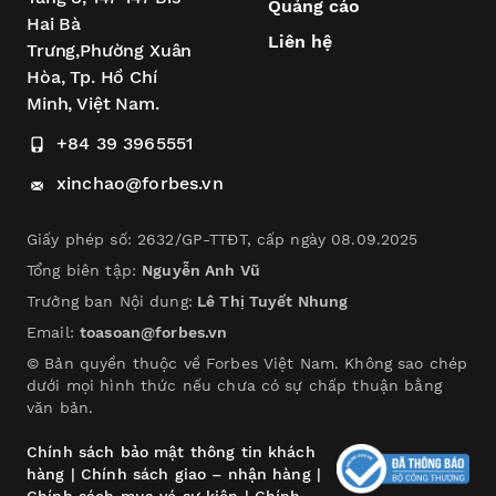
Quảng cáo
Hai Bà
Liên hệ
Trưng,
Phường Xuân
Hòa,
Tp. Hồ Chí
Minh, Việt Nam.
+84 39 3965551
xinchao@forbes.vn
Giấy phép số: 2632/GP-TTĐT, cấp ngày 08.09.2025
Tổng biên tập:
Nguyễn Anh Vũ
Trưởng ban Nội dung:
Lê Thị Tuyết Nhung
Email:
toasoan@forbes.vn
© Bản quyền thuộc về Forbes Việt Nam. Không sao chép
dưới mọi hình thức nếu chưa có sự chấp thuận bằng
văn bản.
Chính sách bảo mật thông tin khách
hàng
|
Chính sách giao – nhận hàng
|