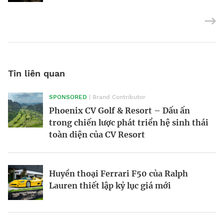
Tin liên quan
SPONSORED
| Brand Contributor
Morgan Supersport 2025: Siêu xe hiện
Victor Vũ và nghệ thuật cân bằng trong
Phoenix CV Golf & Resort – Dấu ấn
đại trong dáng vẻ hoài cổ
điện ảnh
trong chiến lược phát triển hệ sinh thái
toàn diện của CV Resort
BRANDCONNECT
| Brand Contributor
Nền kinh tế tỷ đô tại giải Oscar
Phòng chờ thương gia SASCO – Trải
Huyền thoại Ferrari F50 của Ralph
nghiệm quốc tế, kết tinh bản sắc
Lauren thiết lập kỷ lục giá mới
Thương hiệu tham gia vào cuộc chơi
Hàng xóm tỷ phú của ông Donald Trump