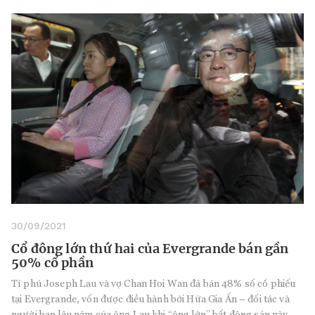
30/09/2021
Cổ đông lớn thứ hai của Evergrande bán gần
50% cổ phần
Tỉ phú Joseph Lau và vợ Chan Hoi Wan đã bán 48% số cổ phiếu
tại Evergrande, vốn được điều hành bởi Hứa Gia Ấn – đối tác và
người bạn lâu năm của ông Lau khi “ông lớn” bất động sản này