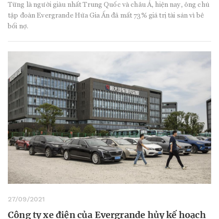
Từng là người giàu nhất Trung Quốc và châu Á, hiện nay, ông chủ
tập đoàn Evergrande Hứa Gia Ấn đã mất 73% giá trị tài sản vì bê
bối nợ.
27/09/2021
Công ty xe điện của Evergrande hủy kế hoạch