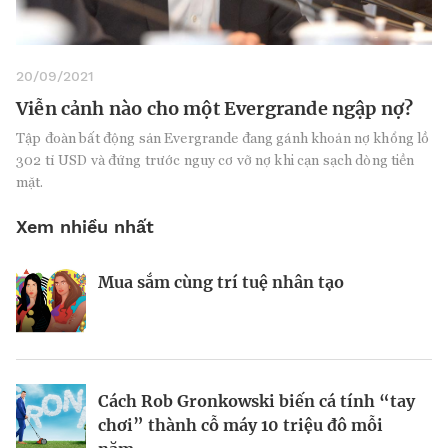
20/09/2021
Viễn cảnh nào cho một Evergrande ngập nợ?
Tập đoàn bất động sản Evergrande đang gánh khoản nợ khổng lồ
302 tỉ USD và đứng trước nguy cơ vỡ nợ khi cạn sạch dòng tiền
mặt.
Xem nhiều nhất
Mua sắm cùng trí tuệ nhân tạo
Nhà sáng lập 25 tuổi và tham vọng lật
Kiểm soát bất ổn và bảo vệ sức khỏe
đổ drone Trung Quốc tại Mỹ
tinh thần khi khởi nghiệp
BRANDCONNECT
| Brand Contributor
Cách Rob Gronkowski biến cá tính “tay
Thợ săn khoản vay
Champagne hàng đầu cho chất riêng
chơi” thành cỗ máy 10 triệu đô mỗi
mùa lễ hội