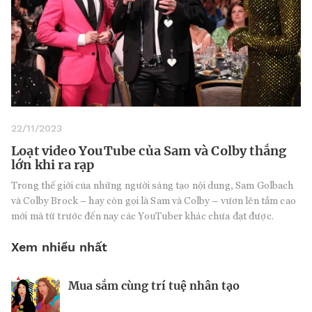
22/11/2023
Loạt video YouTube của Sam và Colby thắng
lớn khi ra rạp
Trong thế giới của những người sáng tạo nội dung, Sam Golbach
và Colby Brock – hay còn gọi là Sam và Colby – vươn lên tầm cao
mới mà từ trước đến nay các YouTuber khác chưa đạt được.
Xem nhiều nhất
Mua sắm cùng trí tuệ nhân tạo
Nhà sáng lập 25 tuổi và tham vọng lật
Kiểm soát bất ổn và bảo vệ sức khỏe
đổ drone Trung Quốc tại Mỹ
tinh thần khi khởi nghiệp