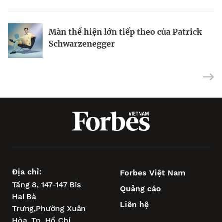
Hiểu đúng gen Z
Riot Studios làm phim Hollywood tại
Màn thể hiện lớn tiếp theo của Patrick
Việt Nam
Schwarzenegger
Địa chỉ:
Forbes Việt Nam
Tầng 8, 147-147 Bis
Quảng cáo
Hai Bà
Liên hệ
Trưng,
Phường Xuân
Hòa,
Tp. Hồ Chí