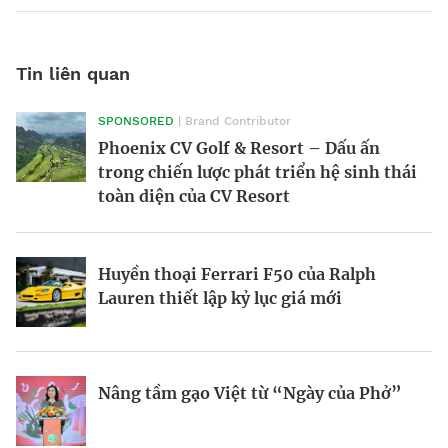
Tin liên quan
SPONSORED
| Brand Contributor
Morgan Supersport 2025: Siêu xe hiện
Victor Vũ và nghệ thuật cân bằng trong
Phoenix CV Golf & Resort – Dấu ấn
đại trong dáng vẻ hoài cổ
điện ảnh
trong chiến lược phát triển hệ sinh thái
toàn diện của CV Resort
BRANDCONNECT
| Brand Contributor
Nền kinh tế tỷ đô tại giải Oscar
Phòng chờ thương gia SASCO – Trải
Huyền thoại Ferrari F50 của Ralph
nghiệm quốc tế, kết tinh bản sắc
Lauren thiết lập kỷ lục giá mới
Thương hiệu tham gia vào cuộc chơi
Hàng xóm tỷ phú của ông Donald Trump
“music marketing” tiền tỷ
Nâng tầm gạo Việt từ “Ngày của Phở”