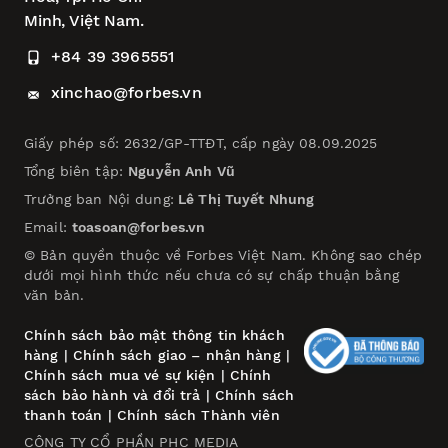
Minh, Việt Nam.
+84 39 3965551
xinchao@forbes.vn
Giấy phép số: 2632/GP-TTĐT, cấp ngày 08.09.2025
Tổng biên tập:
Nguyễn Anh Vũ
Trưởng ban Nội dung:
Lê Thị Tuyết Nhung
Email:
toasoan@forbes.vn
© Bản quyền thuộc về Forbes Việt Nam. Không sao chép
dưới mọi hình thức nếu chưa có sự chấp thuận bằng
văn bản.
Chính sách bảo mật thông tin khách
hàng
|
Chính sách giao – nhận hàng
|
Chính sách mua vé sự kiện
|
Chính
sách bảo hành và đổi trả
|
Chính sách
thanh toán
|
Chính sách Thành viên
CÔNG TY CỔ PHẦN PHC MEDIA