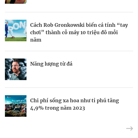
BRANDCONNECT
| Brand Contributor
Cách Rob Gronkowski biến cá tính “tay
Thợ săn khoản vay
Champagne hàng đầu cho chất riêng
chơi” thành cỗ máy 10 triệu đô mỗi
mùa lễ hội
năm
Nếu biết tận dụng, AI sẽ giúp điều hành
Kết nối liên vùng: Đòn bẩy chiến lược
Năng lượng từ đá
công ty tốt hơn
cho khu thương mại tự do TP.HCM
Định vị doanh nghiệp Việt trên bản đồ
Mukesh Ambani sắp chuyển giao quyền
Chi phí sống xa hoa như tỉ phú tăng
kinh tế toàn cầu
điều hành Reliance Industries cho các
4,9% trong năm 2023
con