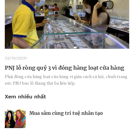
22/10/2021
PNJ lỗ ròng quý 3 vì đóng hàng loạt cửa hàng
Phải đóng cửa hàng loạt cửa hàng vì giãn cách xã hội, chuỗi trang
sức PNJ báo lỗ tháng thứ ba liên tiếp.
Xem nhiều nhất
Mua sắm cùng trí tuệ nhân tạo
Nhà sáng lập 25 tuổi và tham vọng lật
Kiểm soát bất ổn và bảo vệ sức khỏe
đổ drone Trung Quốc tại Mỹ
tinh thần khi khởi nghiệp