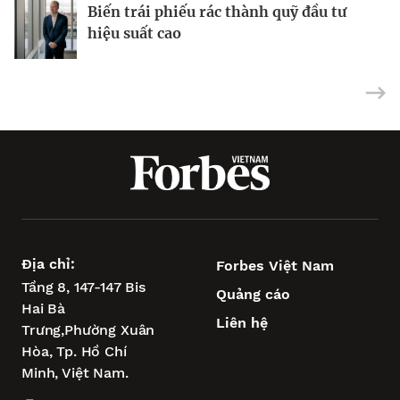
Từ nỗi lo về mụn đến doanh thu 10 triệu
Biến trái phiếu rác thành quỹ đầu tư
USD
Tại sao cổ phiếu vốn hóa nhỏ đã sẵn
hiệu suất cao
sàng phục hồi?
Địa chỉ:
Forbes Việt Nam
Tầng 8, 147-147 Bis
Quảng cáo
Hai Bà
Liên hệ
Trưng,
Phường Xuân
Hòa,
Tp. Hồ Chí
Minh, Việt Nam.