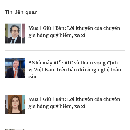
Tin liên quan
Mua | Giữ | Bán: Lời khuyên của chuyên
Kinh Bắc gia nhập lĩnh vực AI với dự án
Tiền cũng mọc trên cây, chỉ là hơi chậm
gia hàng quý hiếm, xa xỉ
tỷ đô
chút?
“Nhà máy AI”: AIC và tham vọng định
Chiến lược bảo vệ vốn trước rủi ro thị
Chuyên gia “theo dõi” tỷ phú
vị Việt Nam trên bản đồ công nghệ toàn
trường
cầu
BRANDCONNECT
| Brand Contributor
Mua | Giữ | Bán: Lời khuyên của chuyên
Mua | Giữ | Bán: Lời khuyên của chuyên
Hiệp hội Logistics và Cảng biển
gia hàng quý hiếm, xa xỉ
gia hàng quý hiếm, xa xỉ
TP.HCM: Hợp nhất sức mạnh, vươn tầm
khu vực