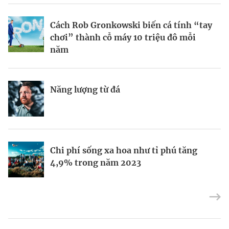
BRANDCONNECT
| Brand Contributor
Cách Rob Gronkowski biến cá tính “tay
Thợ săn khoản vay
Champagne hàng đầu cho chất riêng
chơi” thành cỗ máy 10 triệu đô mỗi
mùa lễ hội
năm
Nếu biết tận dụng, AI sẽ giúp điều hành
Kết nối liên vùng: Đòn bẩy chiến lược
Năng lượng từ đá
công ty tốt hơn
cho khu thương mại tự do TP.HCM
Định vị doanh nghiệp Việt trên bản đồ
Mukesh Ambani sắp chuyển giao quyền
Chi phí sống xa hoa như tỉ phú tăng
kinh tế toàn cầu
điều hành Reliance Industries cho các
4,9% trong năm 2023
con