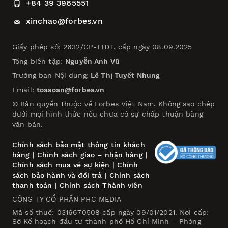
+84 39 3965551
xinchao@forbes.vn
Giấy phép số: 2632/GP-TTĐT, cấp ngày 08.09.2025
Tổng biên tập:
Nguyễn Anh Vũ
Trưởng ban Nội dung:
Lê Thị Tuyết Nhung
Email:
toasoan@forbes.vn
© Bản quyền thuộc về Forbes Việt Nam. Không sao chép
dưới mọi hình thức nếu chưa có sự chấp thuận bằng
văn bản.
Chính sách bảo mật thông tin khách
hàng
|
Chính sách giao – nhận hàng
|
Chính sách mua vé sự kiện
|
Chính
sách bảo hành và đổi trả
|
Chính sách
thanh toán
|
Chính sách Thành viên
CÔNG TY CỔ PHẦN PHC MEDIA
Mã số thuế: 0316670508 cấp ngày 09/01/2021. Nơi cấp:
Sở Kế hoạch đầu tư thành phố Hồ Chí Minh – Phòng