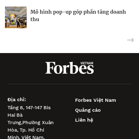
Mô hình pop-up góp phần tăng doanh
Midcap và penny trỗi dậy
Ngành dệt may định hình lại thị trường
thu
Địa chỉ:
Forbes Việt Nam
Tầng 8, 147-147 Bis
Quảng cáo
Hai Bà
Liên hệ
Trưng,
Phường Xuân
Hòa,
Tp. Hồ Chí
Minh, Việt Nam.