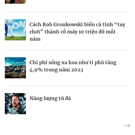
BRANDCONNECT
| Brand Contributor
Cách Rob Gronkowski biến cá tính “tay
Thợ săn khoản vay
Champagne hàng đầu cho chất riêng
chơi” thành cỗ máy 10 triệu đô mỗi
mùa lễ hội
năm
Nếu biết tận dụng, AI sẽ giúp điều hành
Mukesh Ambani sắp chuyển giao quyền
Chi phí sống xa hoa như tỉ phú tăng
công ty tốt hơn
điều hành Reliance Industries cho các
4,9% trong năm 2023
con
Định vị doanh nghiệp Việt trên bản đồ
Năng lượng từ đá
“Bà hoàng” trang điểm Bobbi Brown
kinh tế toàn cầu
chuyển kênh dạy làm đẹp