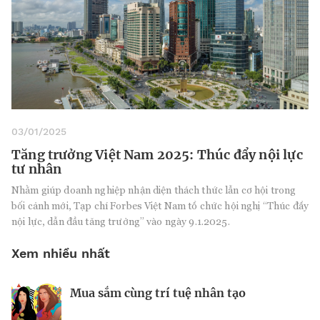
03/01/2025
Tăng trưởng Việt Nam 2025: Thúc đẩy nội lực
tư nhân
Nhằm giúp doanh nghiệp nhận diện thách thức lẫn cơ hội trong
bối cảnh mới, Tạp chí Forbes Việt Nam tổ chức hội nghị “Thúc đẩy
nội lực, dẫn đầu tăng trưởng” vào ngày 9.1.2025.
Xem nhiều nhất
Mua sắm cùng trí tuệ nhân tạo
Nhà sáng lập 25 tuổi và tham vọng lật
Kiểm soát bất ổn và bảo vệ sức khỏe
đổ drone Trung Quốc tại Mỹ
tinh thần khi khởi nghiệp