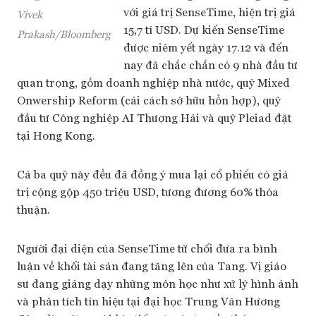
với giá trị SenseTime, hiện trị giá
Vivek
15,7 tỉ USD. Dự kiến SenseTime
Prakash/Bloomberg
được niêm yết ngày 17.12 và đến
nay đã chắc chắn có 9 nhà đầu tư
quan trọng, gồm doanh nghiệp nhà nước, quỹ Mixed
Onwership Reform (cải cách sở hữu hỗn hợp), quỹ
đầu tư Công nghiệp AI Thượng Hải và quỹ Pleiad đặt
tại Hong Kong.
Cả ba quỹ này đều đã đồng ý mua lại cổ phiếu có giá
trị cộng gộp 450 triệu USD, tương đương 60% thỏa
thuận.
Người đại diện của SenseTime từ chối đưa ra bình
luận về khối tài sản đang tăng lên của Tang. Vị giáo
sư đang giảng dạy những môn học như xử lý hình ảnh
và phân tích tín hiệu tại đại học Trung Văn Hương