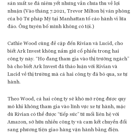
sản xuất xe đã niêm yết nhưng vẫn chưa thu về lợi
nhuận (Vào tháng 7.2021, Trevor Milton bị văn phòng
của bộ Tư pháp Mỹ tại Manhattan tố cáo hành vi lừa
đảo. Ông tuyên bố mình không có tội.)
Cathie Wood cũng đề cập đến Rivian và Lucid, cho
biết Ark Invest không nắm giữ cổ phiếu trong hai
công ty này. “Họ đang tham gia vào thị trường ngách”
bà cho biết Ark Invest đã thảo luận với Rivian và
Lucid về thị trường mà cả hai công ty đã bỏ qua, xe tự
hành.
Theo Wood, cả hai công ty sẽ khó mở rộng được quy
mô khi không tham gia vào lĩnh vực xe tự hành, mặc
dù Rivian có thể được “tiếp sức” từ mối liên hệ với
Amazon, sở hữu nhiều công ty và cam kết chuyển đổi
sang phương tiện giao hàng vận hành bằng điện.