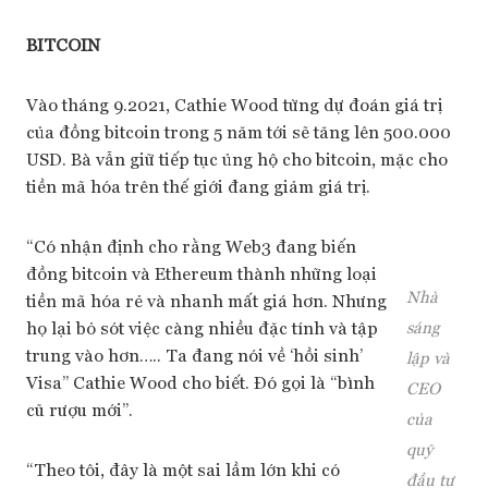
BITCOIN
Vào tháng 9.2021, Cathie Wood từng dự đoán giá trị
của đồng bitcoin trong 5 năm tới sẽ tăng lên 500.000
USD. Bà vẫn giữ tiếp tục ủng hộ cho bitcoin, mặc cho
tiền mã hóa trên thế giới đang giảm giá trị.
“Có nhận định cho rằng Web3 đang biến
đồng bitcoin và Ethereum thành những loại
Nhà
tiền mã hóa rẻ và nhanh mất giá hơn. Nhưng
họ lại bỏ sót việc càng nhiều đặc tính và tập
sáng
trung vào hơn….. Ta đang nói về ‘hồi sinh’
lập và
Visa” Cathie Wood cho biết. Đó gọi là “bình
CEO
cũ rượu mới”.
của
quỹ
“Theo tôi, đây là một sai lầm lớn khi có
đầu tư