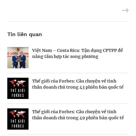
Tin liên quan
Việt Nam – Costa Rica: Tận dụng CPTPP để
Tinh thần doanh chủ trong 43 phiên bản
Đập cũ xây mới
nâng tầm hợp tác song phương
quốc tế của Forbes
Thế giới của Forbes: Câu chuyện về tinh
Những doanh chủ trong các phiên bản quốc
Doanh nghiệp tỉnh Sơn Đông (Trung Quốc)
thần doanh chủ trong 43 phiên bản quốc tế
tế của Forbes
muốn đơn giản hóa xuất nhập khẩu với Việt
Nam
Thế giới của Forbes: Câu chuyện về tinh
Thế giới của Forbes: Câu chuyện về tinh
Ông chủ đội Washington Commanders giải
thần doanh chủ trong 49 phiên bản quốc tế
thần doanh chủ trong 43 phiên bản quốc tế
NFL và khoản hời sáu tỷ đô
của chúng tôi.