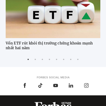
Vốn ETF rút khỏi thị trường chứng khoán mạnh
Tíc
nhất hai năm
FORBES SOCIAL MEDIA