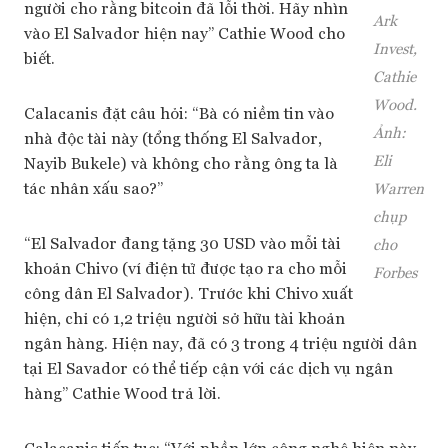
người cho rằng bitcoin đã lỗi thời. Hãy nhìn
Ark
vào El Salvador hiện nay” Cathie Wood cho
Invest,
biết.
Cathie
Wood.
Calacanis đặt câu hỏi: “Bà có niềm tin vào
Ảnh:
nhà độc tài này (tổng thống El Salvador,
Eli
Nayib Bukele) và không cho rằng ông ta là
tác nhân xấu sao?”
Warren
chụp
“El Salvador đang tặng 30 USD vào mỗi tài
cho
khoản Chivo (ví điện tử được tạo ra cho mỗi
Forbes
công dân El Salvador). Trước khi Chivo xuất
hiện, chỉ có 1,2 triệu người sở hữu tài khoản
ngân hàng. Hiện nay, đã có 3 trong 4 triệu người dân
tại El Savador có thể tiếp cận với các dịch vụ ngân
hàng” Cathie Wood trả lời.
Calacanis tiếp tục: “Với phần lớn công nghệ hiện này