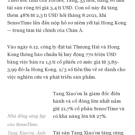
tài sản ròng trị giá 3,4 tỉ USD. Con số này đã tăng
thêm 48% từ 2,3 tỉ USD hồi tháng 8.2021, khi
SenseTime lần đầu nộp hồ sơ niêm yết tại Hong Kong
— trung tâm tài chính của Châu Á.
Vào ngày 6.12, công ty đặt tại Thượng Hải và Hong
Kong thông báo chuẩn bị huy động 770 triệu USD
bằng việc bán ra 1,5 tỉ cổ phiếu có mức giá từ 3,85-
3,99 đô-la Hong Kong. 2/3 số tiền thu về sẽ dành cho
việc nghiên cứu và phát triển sản phẩm.
Tang Xiao’ou là giám đốc điều
hành và cổ đông lớn nhất nắm
giữ 21,7% cổ phần SenseTime và
có khả năng lên tới 27%.
Nhà đồng sáng lập
của SenseTime,
Tài sản Tang Xiao’ou tăng cùng
Tang Xiao’ou. Ảnh: