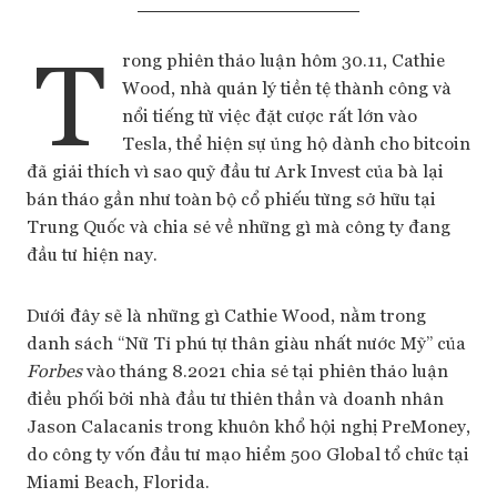
T
rong phiên thảo luận hôm 30.11, Cathie
Wood, nhà quản lý tiền tệ thành công và
nổi tiếng từ việc đặt cược rất lớn vào
Tesla, thể hiện sự ủng hộ dành cho bitcoin
đã giải thích vì sao quỹ đầu tư Ark Invest của bà lại
bán tháo gần như toàn bộ cổ phiếu từng sở hữu tại
Trung Quốc và chia sẻ về những gì mà công ty đang
đầu tư hiện nay.
Dưới đây sẽ là những gì Cathie Wood, nằm trong
danh sách “Nữ Tỉ phú tự thân giàu nhất nước Mỹ” của
Forbes
vào tháng 8.2021 chia sẻ tại phiên thảo luận
điều phối bởi nhà đầu tư thiên thần và doanh nhân
Jason Calacanis trong khuôn khổ hội nghị PreMoney,
do công ty vốn đầu tư mạo hiểm 500 Global tổ chức tại
Miami Beach, Florida.