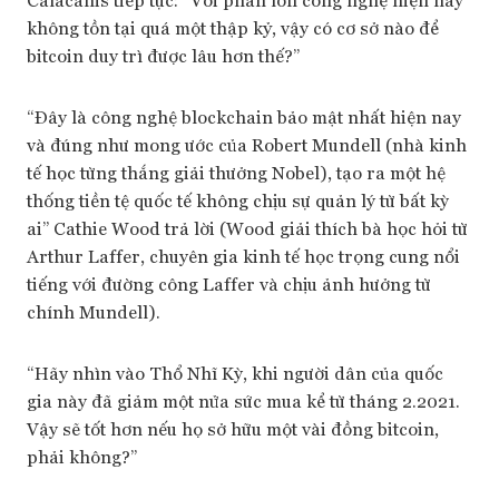
không tồn tại quá một thập kỷ, vậy có cơ sở nào để
bitcoin duy trì được lâu hơn thế?”
“Đây là công nghệ blockchain bảo mật nhất hiện nay
và đúng như mong ước của Robert Mundell (nhà kinh
tế học từng thắng giải thưởng Nobel), tạo ra một hệ
thống tiền tệ quốc tế không chịu sự quản lý từ bất kỳ
ai” Cathie Wood trả lời (Wood giải thích bà học hỏi từ
Arthur Laffer, chuyên gia kinh tế học trọng cung nổi
tiếng với đường công Laffer và chịu ảnh hưởng từ
chính Mundell).
“Hãy nhìn vào Thổ Nhĩ Kỳ, khi người dân của quốc
gia này đã giảm một nửa sức mua kể từ tháng 2.2021.
Vậy sẽ tốt hơn nếu họ sở hữu một vài đồng bitcoin,
phải không?”