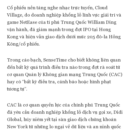
Cổ phiếu nền tảng nghe nhạc trực tuyến, Cloud
Village, do doanh nghiệp khổng lồ lĩnh vực giải trí và
game NetEase của tỉ phú Trung Quốc William Ding
vận hành, đã giảm mạnh trong đợt IPO tại Hong
Kong và hiện vẫn giao dịch dưới mức 205 đô-la Hồng
Kông/cổ phiếu.
Trong cáo bạch, SenseTime cho biết không liên quan
đến bất kỳ quá trình điều tra nào trong đợt rà soát từ
cơ quan Quản lý Không gian mạng Trung Quốc (CAC)
hay có “bất kỳ điều tra, cảnh báo hoặc hình phạt
tương tự”.
CAC là cơ quan quyền lực của chính phủ Trung Quốc
đã yêu cầu doanh nghiệp khổng lồ dịch vụ gọi xe, Didi
Global, hủy niêm yết tại sàn giao dịch chứng khoán
New York từ những lo ngại về dữ liệu và an ninh quốc