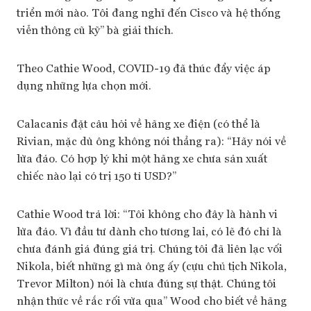
triển mới nào. Tôi đang nghĩ đến Cisco và hệ thống
viễn thông cũ kỹ” bà giải thích.
Theo Cathie Wood, COVID-19 đã thúc đẩy việc áp
dụng những lựa chọn mới.
Calacanis đặt câu hỏi về hãng xe điện (có thể là
Rivian, mặc dù ông không nói thẳng ra): “Hãy nói về
lừa đảo. Có hợp lý khi một hãng xe chưa sản xuất
chiếc nào lại có trị 150 tỉ USD?”
Cathie Wood trả lời: “Tôi không cho đây là hành vi
lừa đảo. Vì đầu tư dành cho tương lai, có lẽ đó chỉ là
chưa đánh giá đúng giá trị. Chúng tôi đã liên lạc vối
Nikola, biết những gì mà ông ấy (cựu chủ tịch Nikola,
Trevor Milton) nói là chưa đúng sự thật. Chúng tôi
nhận thức về rắc rối vừa qua” Wood cho biết về hãng