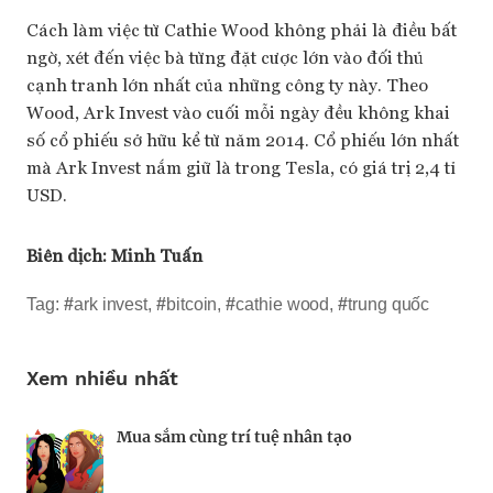
Cách làm việc từ Cathie Wood không phải là điều bất
ngờ, xét đến việc bà từng đặt cược lớn vào đối thủ
cạnh tranh lớn nhất của những công ty này. Theo
Wood, Ark Invest vào cuối mỗi ngày đều không khai
số cổ phiếu sở hữu kể từ năm 2014. Cổ phiếu lớn nhất
mà Ark Invest nắm giữ là trong Tesla, có giá trị 2,4 tỉ
USD.
Biên dịch:
Minh Tuấn
Tag:
#
ark invest
,
#
bitcoin
,
#
cathie wood
,
#
trung quốc
Xem nhiều nhất
Mua sắm cùng trí tuệ nhân tạo
Nhà sáng lập 25 tuổi và tham vọng lật đổ
Kiểm soát bất ổn và bảo vệ sức khỏe tinh
drone Trung Quốc tại Mỹ
thần khi khởi nghiệp