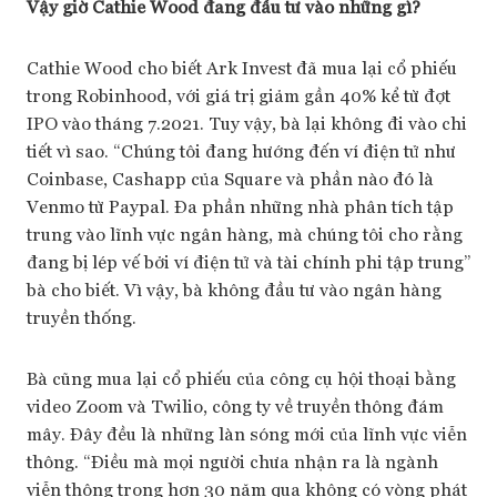
Vậy giờ Cathie Wood đang đầu tư vào những gì?
Cathie Wood cho biết Ark Invest đã mua lại cổ phiếu
trong Robinhood, với giá trị giảm gần 40% kể từ đợt
IPO vào tháng 7.2021. Tuy vậy, bà lại không đi vào chi
tiết vì sao. “Chúng tôi đang hướng đến ví điện tử như
Coinbase, Cashapp của Square và phần nào đó là
Venmo từ Paypal. Đa phần những nhà phân tích tập
trung vào lĩnh vực ngân hàng, mà chúng tôi cho rằng
đang bị lép vế bởi ví điện tử và tài chính phi tập trung”
bà cho biết. Vì vậy, bà không đầu tư vào ngân hàng
truyền thống.
Bà cũng mua lại cổ phiếu của công cụ hội thoại bằng
video Zoom và Twilio, công ty về truyền thông đám
mây. Đây đều là những làn sóng mới của lĩnh vực viễn
thông. “Điều mà mọi người chưa nhận ra là ngành
viễn thông trong hơn 30 năm qua không có vòng phát