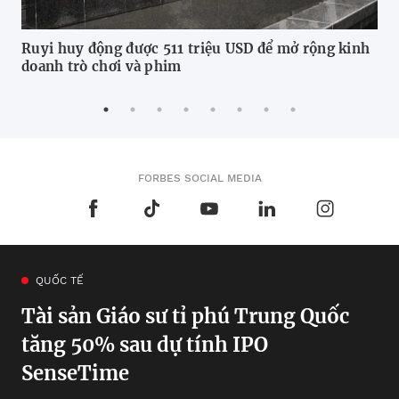
Ruyi huy động được 511 triệu USD để mở rộng kinh
Nhậ
doanh trò chơi và phim
ng
FORBES SOCIAL MEDIA
QUỐC TẾ
Tài sản Giáo sư tỉ phú Trung Quốc
tăng 50% sau dự tính IPO
SenseTime