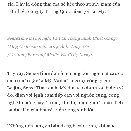
gia. Đây là động thái mà sẽ kéo theo sự suy giảm của
rất nhiều công ty Trung Quốc niêm yết tại Mỹ.
SenseTime tại hội nghị Vận tải Thông minh Chiết Giang,
Hàng Châu vào năm 2019. Ảnh: Long Wei
/Costfoto/Barcroft/ Media Via Getty Images
Tuy vậy, SenseTime đã nằm trong tầm ngắm từ các cơ
quan quản lý của Mỹ. Vào năm 2019, công ty con
Beijing SenseTime đã bị Mỹ đưa vào danh sách đen và
đối diện với lệnh cấm tiếp cận với nguồn cung, công
nghệ từ nước này. Trong khi đó, những nhà phân tích
lại dấy lên câu hỏi về triển vọng sinh lời.
“Những nền tảng cơ bản đang bị xáo trộn, khi mức