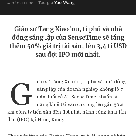
Tác giả
Yue Wang
4 năm trước
Giáo sư Tang Xiao’ou, tỉ phú và nhà
đồng sáng lập của SenseTime sẽ tăng
thêm 50% giá trị tài sản, lên 3,4 tỉ USD
sau đợt IPO mới nhất.
G
iáo sư Tang Xiao’ou, tỉ phú và nhà đồng
sáng lập của doanh nghiệp khổng lồ 7
năm tuổi về AI, SenseTime, chuẩn bị
nâng khối tài sản của ông lên gần 50%,
khi công ty tiến gần đến đợt phát hành công khai lần
đầu (IPO) tại Hong Kong.
Theo ước tính của
Forbes
, Tang, 53 tuổi, đang sở hữu