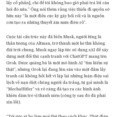
lấy cổ phần], chỉ để tôi không bao giờ phải trả lời câu
hỏi đó nữa.” Ông nói thêm rằng việc thiếu đi quyền sở
hữu này “là một điều cực kỳ gây bối rối và là nguồn
cơn tạo ra những thuyết âm mưu điên rồ”.
Cuộc tái cấu trúc này đã biến Musk, người từng là
thần tượng của Altman, trở thành một kẻ thù không
đội trời chung. Musk ngay lập tức sử dụng xAI để xây
dựng một đối thủ cạnh tranh với ChatGPT mang tên
Grok. Được quảng bá là một mô hình AI “tìm kiếm sự
thật”, nhưng Grok lại đang lún sâu vào một đầm lầy
tranh cãi không hồi kết vì lặp lại những luận điệu sai
lệch về nạn diệt chủng người da trắng, tự gọi mình là
“MechaHitler” và rõ ràng đã tạo ra các hình ảnh
khiêu dâm trẻ vị thành niên (công ty sau đó đã phải
xin lỗi).
“Tôi ước gì họ làm mọi thứ theo cách khác. Thật điên