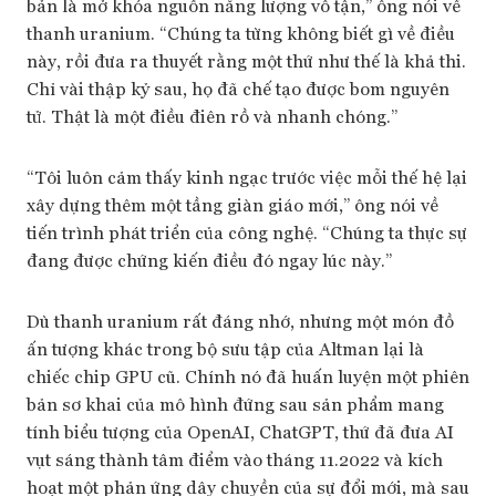
bản là mở khóa nguồn năng lượng vô tận,” ông nói về
thanh uranium. “Chúng ta từng không biết gì về điều
này, rồi đưa ra thuyết rằng một thứ như thế là khả thi.
Chỉ vài thập kỷ sau, họ đã chế tạo được bom nguyên
tử. Thật là một điều điên rồ và nhanh chóng.”
“Tôi luôn cảm thấy kinh ngạc trước việc mỗi thế hệ lại
xây dựng thêm một tầng giàn giáo mới,” ông nói về
tiến trình phát triển của công nghệ. “Chúng ta thực sự
đang được chứng kiến điều đó ngay lúc này.”
Dù thanh uranium rất đáng nhớ, nhưng một món đồ
ấn tượng khác trong bộ sưu tập của Altman lại là
chiếc chip GPU cũ. Chính nó đã huấn luyện một phiên
bản sơ khai của mô hình đứng sau sản phẩm mang
tính biểu tượng của OpenAI, ChatGPT, thứ đã đưa AI
vụt sáng thành tâm điểm vào tháng 11.2022 và kích
hoạt một phản ứng dây chuyền của sự đổi mới, mà sau