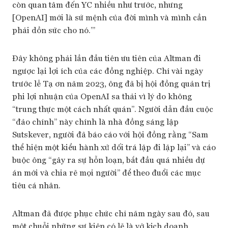
còn quan tâm đến YC nhiều như trước, nhưng
[OpenAI] mới là sứ mệnh của đời mình và mình cần
phải dồn sức cho nó.’”
Đây không phải lần đầu tiên ưu tiên của Altman đi
ngược lại lợi ích của các đồng nghiệp. Chỉ vài ngày
trước lễ Tạ ơn năm 2023, ông đã bị hội đồng quản trị
phi lợi nhuận của OpenAI sa thải vì lý do không
“trung thực một cách nhất quán”. Người dẫn đầu cuộc
“đảo chính” này chính là nhà đồng sáng lập
Sutskever, người đã báo cáo với hội đồng rằng “Sam
thể hiện một kiểu hành xử dối trá lặp đi lặp lại” và cáo
buộc ông “gây ra sự hỗn loạn, bắt đầu quá nhiều dự
án mới và chia rẽ mọi người” để theo đuổi các mục
tiêu cá nhân.
Altman đã được phục chức chỉ năm ngày sau đó, sau
một chuỗi những sự kiện có lẽ là vở kịch doanh