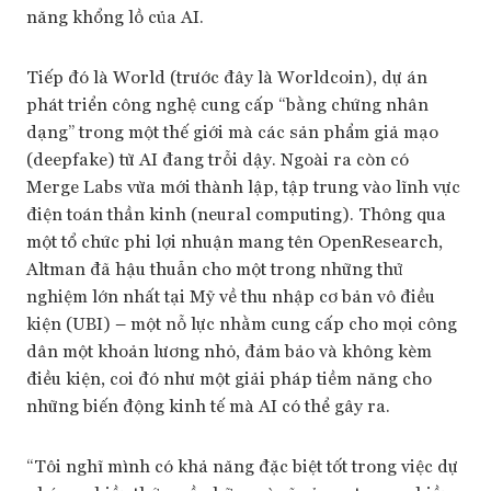
năng khổng lồ của AI.
Tiếp đó là World (trước đây là Worldcoin), dự án
phát triển công nghệ cung cấp “bằng chứng nhân
dạng” trong một thế giới mà các sản phẩm giả mạo
(deepfake) từ AI đang trỗi dậy. Ngoài ra còn có
Merge Labs vừa mới thành lập, tập trung vào lĩnh vực
điện toán thần kinh (neural computing). Thông qua
một tổ chức phi lợi nhuận mang tên OpenResearch,
Altman đã hậu thuẫn cho một trong những thử
nghiệm lớn nhất tại Mỹ về thu nhập cơ bản vô điều
kiện (UBI) – một nỗ lực nhằm cung cấp cho mọi công
dân một khoản lương nhỏ, đảm bảo và không kèm
điều kiện, coi đó như một giải pháp tiềm năng cho
những biến động kinh tế mà AI có thể gây ra.
“Tôi nghĩ mình có khả năng đặc biệt tốt trong việc dự