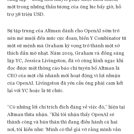
một trong những thần tượng của ông lúc bấy giờ, hỗ
trợ 38 triệu USD.
Sự tập trung của Altman dành cho OpenAI sớm trở
nên mê muội đến mức cực đoan, biến Y Combinator từ
một sứ mệnh mà Graham kỳ vọng trở thành một sở
thích dần mờ nhạt. Năm 2019, Graham và đồng sáng
lập YC, Jessica Livingston, đã vô cùng kinh ngạc khi
đọc được một thông cáo báo chí tuyên bố Altman là
CEO của một chi nhánh mới hoạt động vì lợi nhuận
của OpenAI. Livingston đã yêu cầu ông phải cam kết
lại với YC hoặc là từ chức.
“Có những lời chỉ trích đích đáng về việc đó,” hiện tại
Altman thừa nhận. “Khi tôi nhận thấy OpenAI sẽ
thành công và bản thân thì đang điều hành cả hai
nơi, tôi kiểu như: ‘Mình có thể giả vờ rằng mình vẫn