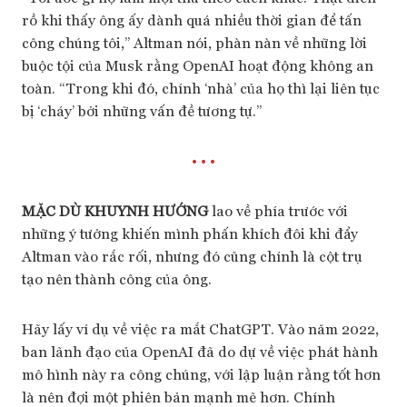
rồ khi thấy ông ấy dành quá nhiều thời gian để tấn
công chúng tôi,” Altman nói, phàn nàn về những lời
buộc tội của Musk rằng OpenAI hoạt động không an
toàn. “Trong khi đó, chính ‘nhà’ của họ thì lại liên tục
bị ‘cháy’ bởi những vấn đề tương tự.”
• • •
MẶC DÙ KHUYNH HƯỚNG
lao về phía trước với
những ý tưởng khiến mình phấn khích đôi khi đẩy
Altman vào rắc rối, nhưng đó cũng chính là cột trụ
tạo nên thành công của ông.
Hãy lấy ví dụ về việc ra mắt ChatGPT. Vào năm 2022,
ban lãnh đạo của OpenAI đã do dự về việc phát hành
mô hình này ra công chúng, với lập luận rằng tốt hơn
là nên đợi một phiên bản mạnh mẽ hơn. Chính