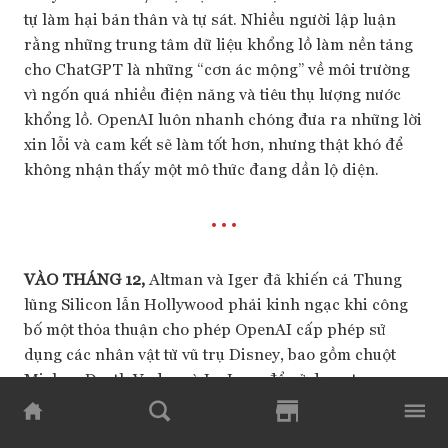
tự làm hại bản thân và tự sát. Nhiều người lập luận
rằng những trung tâm dữ liệu khổng lồ làm nền tảng
cho ChatGPT là những “cơn ác mộng” về môi trường
vì ngốn quá nhiều điện năng và tiêu thụ lượng nước
khổng lồ. OpenAI luôn nhanh chóng đưa ra những lời
xin lỗi và cam kết sẽ làm tốt hơn, nhưng thật khó để
không nhận thấy một mô thức đang dần lộ diện.
• • •
VÀO THÁNG 12,
Altman và Iger đã khiến cả Thung
lũng Silicon lẫn Hollywood phải kinh ngạc khi công
bố một thỏa thuận cho phép OpenAI cấp phép sử
dụng các nhân vật từ vũ trụ Disney, bao gồm chuột
Mickey, Darth Vader và Lọ Lem, để sử dụng trong
ứng dụng Sora của OpenAI, một công cụ sử dụng AI
để tạo ra các video thực tế từ những câu lệnh đơn giản