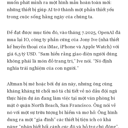
muốn phát minh ra một hình mẫu hoàn toàn mới:
những thiết bị giúp AI trở thành một phần thiết yếu
trong cuộc sống hằng ngày của chúng ta.
Để đạt được mục tiêu đó, vào tháng 7.2025, OpenAI đã
mua lại IO, công ty phần cứng của Jony Ive (nhà thiết
kế huyền thoại của iMac, iPhone và Apple Watch) với
giá 6,5 tỷ USD. “Sam hiểu rằng giao diện người dùng
không phải là món đồ trang trí,” Ive nói. “Nó định
nghĩa trải nghiệm của con người.”
Altman bị mê hoặc bởi dự án này, nhưng ông cũng
khăng khăng từ chối mô tả chi tiết về nó dẫu đội ngũ
thực hiện dự án đang làm việc tại một văn phòng bí
mật ở quận North Beach, San Francisco. Ông nói về
nó với một sự trừu tượng bí hiểm và mơ hồ: Ông hình
dung ra một “gia đình” các thiết bị tiện ích có khả
năng “nhận biết bối cảnh cực độ và hỗ trợ chủ động”.