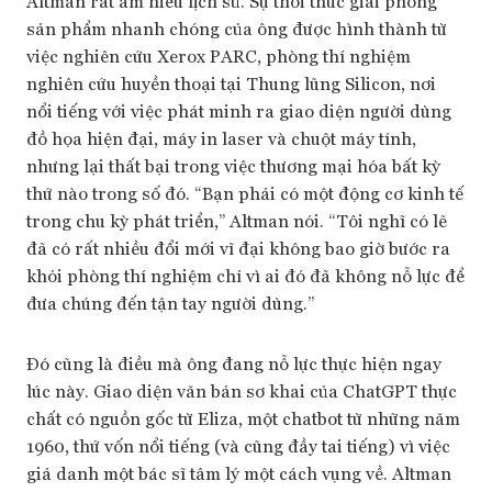
Altman rất am hiểu lịch sử. Sự thôi thúc giải phóng
sản phẩm nhanh chóng của ông được hình thành từ
việc nghiên cứu Xerox PARC, phòng thí nghiệm
nghiên cứu huyền thoại tại Thung lũng Silicon, nơi
nổi tiếng với việc phát minh ra giao diện người dùng
đồ họa hiện đại, máy in laser và chuột máy tính,
nhưng lại thất bại trong việc thương mại hóa bất kỳ
thứ nào trong số đó. “Bạn phải có một động cơ kinh tế
trong chu kỳ phát triển,” Altman nói. “Tôi nghĩ có lẽ
đã có rất nhiều đổi mới vĩ đại không bao giờ bước ra
khỏi phòng thí nghiệm chỉ vì ai đó đã không nỗ lực để
đưa chúng đến tận tay người dùng.”
Đó cũng là điều mà ông đang nỗ lực thực hiện ngay
lúc này. Giao diện văn bản sơ khai của ChatGPT thực
chất có nguồn gốc từ Eliza, một chatbot từ những năm
1960, thứ vốn nổi tiếng (và cũng đầy tai tiếng) vì việc
giả danh một bác sĩ tâm lý một cách vụng về. Altman