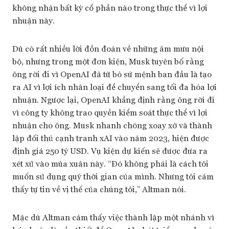
không nhận bất kỳ cổ phần nào trong thực thể vì lợi
nhuận này.
Dù có rất nhiều lời đồn đoán về những âm mưu nội
bộ, nhưng trong một đơn kiện, Musk tuyên bố rằng
ông rời đi vì OpenAI đã từ bỏ sứ mệnh ban đầu là tạo
ra AI vì lợi ích nhân loại để chuyển sang tối đa hóa lợi
nhuận. Ngược lại, OpenAI khẳng định rằng ông rời đi
vì công ty không trao quyền kiểm soát thực thể vì lợi
nhuận cho ông. Musk nhanh chóng xoay xở và thành
lập đối thủ cạnh tranh xAI vào năm 2023, hiện được
định giá 250 tỷ USD. Vụ kiện dự kiến sẽ được đưa ra
xét xử vào mùa xuân này. “Đó không phải là cách tôi
muốn sử dụng quỹ thời gian của mình. Nhưng tôi cảm
thấy tự tin về vị thế của chúng tôi,” Altman nói.
Mặc dù Altman cảm thấy việc thành lập một nhánh vì