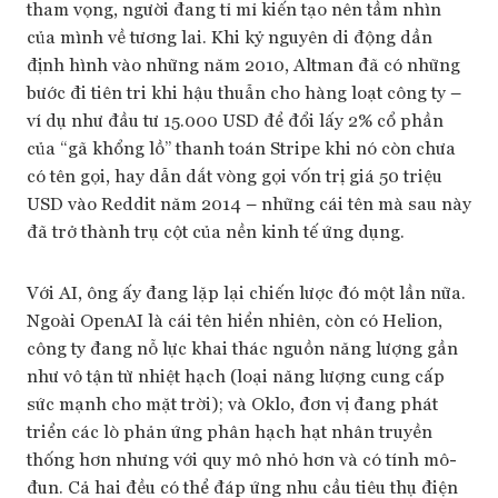
tham vọng, người đang tỉ mỉ kiến tạo nên tầm nhìn
của mình về tương lai. Khi kỷ nguyên di động dần
định hình vào những năm 2010, Altman đã có những
bước đi tiên tri khi hậu thuẫn cho hàng loạt công ty –
ví dụ như đầu tư 15.000 USD để đổi lấy 2% cổ phần
của “gã khổng lồ” thanh toán Stripe khi nó còn chưa
có tên gọi, hay dẫn dắt vòng gọi vốn trị giá 50 triệu
USD vào Reddit năm 2014 – những cái tên mà sau này
đã trở thành trụ cột của nền kinh tế ứng dụng.
Với AI, ông ấy đang lặp lại chiến lược đó một lần nữa.
Ngoài OpenAI là cái tên hiển nhiên, còn có Helion,
công ty đang nỗ lực khai thác nguồn năng lượng gần
như vô tận từ nhiệt hạch (loại năng lượng cung cấp
sức mạnh cho mặt trời); và Oklo, đơn vị đang phát
triển các lò phản ứng phân hạch hạt nhân truyền
thống hơn nhưng với quy mô nhỏ hơn và có tính mô-
đun. Cả hai đều có thể đáp ứng nhu cầu tiêu thụ điện