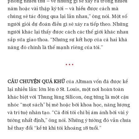
phóng nhiều thứ – về những gì sẽ xảy ra trong nhiều
năm hoặc vài thập kỷ tới – và hiểu được cách mà
chúng sẽ tác động qua lại lẫn nhau,” ông nói. Một số
người giỏi dự đoán điều gì sẽ xảy ra tiếp theo. Những
người khác lại thấy được cách các thế giới khác nhau
sắp sửa giao thoa. “Nhưng sự kết hợp của cả hai khả
năng đó chính là thế mạnh riêng của tôi.”
• • •
CÂU CHUYỆN QUÁ KHỨ
của Altman vốn đã được kể
lại nhiều lần: lớn lên ở St. Louis, một nơi hoàn toàn
khác biệt với Thung lũng Silicon, ông từng là một cậu
nhóc “mọt sách” bị mê hoặc bởi khoa học, năng lượng
và trí tuệ nhân tạo. “Cả đời tôi chỉ bị ám ảnh bởi vài ý
tưởng nhất định,” ông nói. Những ý tưởng đó vẫn chưa
hề thay đổi “kể từ khi tôi khoảng 18 tuổi.”