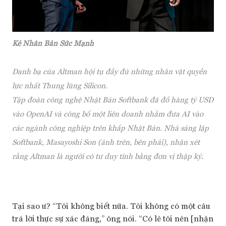
Kẻ Nhân Bản Sức Mạnh
Danh bạ của Altman hội tụ đầy đủ những nhân vật quyền
lực nhất Thung lũng Silicon.
Tập đoàn công nghệ Nhật Bản Softbank đã đổ hàng tỷ USD
vào OpenAI và công bố một liên doanh nhằm đưa AI vào
các ngành công nghiệp trên khắp Nhật Bản. Nhà sáng lập
Softbank, Masayoshi Son
(ảnh trên, bên phải)
, nhận xét
rằng Altman là người có tư duy tính bằng đơn vị thập kỷ.
Tại sao ư? “Tôi không biết nữa. Tôi không có một câu
trả lời thực sự xác đáng,” ông nói. “Có lẽ tôi nên [nhận