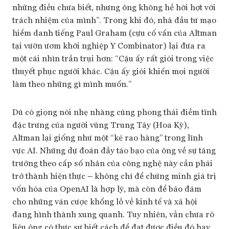
những điều chưa biết, nhưng ông không hề hời hợt với
trách nhiệm của mình”. Trong khi đó, nhà đầu tư mạo
hiểm danh tiếng Paul Graham (cựu cố vấn của Altman
tại vườn ươm khởi nghiệp Y Combinator) lại đưa ra
một cái nhìn trần trụi hơn: “Cậu ấy rất giỏi trong việc
thuyết phục người khác. Cậu ấy giỏi khiến mọi người
làm theo những gì mình muốn.”
Dù có giọng nói nhẹ nhàng cùng phong thái điềm tĩnh
đặc trưng của người vùng Trung Tây (Hoa Kỳ),
Altman lại giống như một “kẻ rao hàng” trong lĩnh
vực AI. Những dự đoán đầy táo bạo của ông về sự tăng
trưởng theo cấp số nhân của công nghệ này cần phải
trở thành hiện thực – không chỉ để chứng minh giá trị
vốn hóa của OpenAI là hợp lý, mà còn để bảo đảm
cho những ván cược khổng lồ về kinh tế và xã hội
đang hình thành xung quanh. Tuy nhiên, vẫn chưa rõ
liệu ông có thực sự biết cách để đạt được điều đó hay