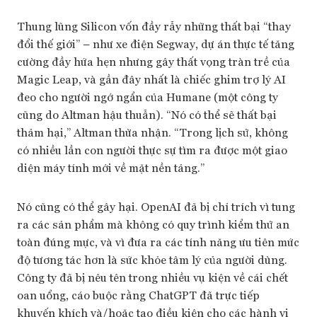
Thung lũng Silicon vốn đầy rẫy những thất bại “thay
đổi thế giới” – như xe điện Segway, dự án thực tế tăng
cường đầy hứa hẹn nhưng gây thất vọng tràn trề của
Magic Leap, và gần đây nhất là chiếc ghim trợ lý AI
đeo cho người ngớ ngẩn của Humane (một công ty
cũng do Altman hậu thuẫn). “Nó có thể sẽ thất bại
thảm hại,” Altman thừa nhận. “Trong lịch sử, không
có nhiều lần con người thực sự tìm ra được một giao
diện máy tính mới về mặt nền tảng.”
Nó cũng có thể gây hại. OpenAI đã bị chỉ trích vì tung
ra các sản phẩm mà không có quy trình kiểm thử an
toàn đúng mực, và vì đưa ra các tính năng ưu tiên mức
độ tương tác hơn là sức khỏe tâm lý của người dùng.
Công ty đã bị nêu tên trong nhiều vụ kiện về cái chết
oan uổng, cáo buộc rằng ChatGPT đã trực tiếp
khuyến khích và/hoặc tạo điều kiện cho các hành vi