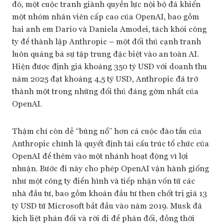
đó, một cuộc tranh giành quyền lực nội bộ đã khiến
một nhóm nhân viên cấp cao của OpenAI, bao gồm
hai anh em Dario và Daniela Amodei, tách khỏi công
ty để thành lập Anthropic – một đối thủ cạnh tranh
luôn quảng bá sự tập trung đặc biệt vào an toàn AI.
Hiện được định giá khoảng 350 tỷ USD với doanh thu
năm 2025 đạt khoảng 4,5 tỷ USD, Anthropic đã trở
thành một trong những đối thủ đáng gờm nhất của
OpenAI.
Thậm chí còn dễ “bùng nổ” hơn cả cuộc đào tẩu của
Anthropic chính là quyết định tái cấu trúc tổ chức của
OpenAI để thêm vào một nhánh hoạt động vì lợi
nhuận. Bước đi này cho phép OpenAI vận hành giống
như một công ty điển hình và tiếp nhận vốn từ các
nhà đầu tư, bao gồm khoản đầu tư then chốt trị giá 13
tỷ USD từ Microsoft bắt đầu vào năm 2019. Musk đã
kịch liệt phản đối và rời đi để phản đối, đồng thời