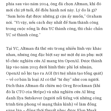
phía sau vào năm 2014, ông đã chọn Altman, khi đó
mới chỉ 28 tuổi, để điều hành nơi này. Lý do là gì?
“Sam luôn đạt được những gì cậu ấy muốn,” Graham
nói. “Vì vậy, nếu cách duy nhất để Sam thành công
trong cuộc sống là đưa YC thành công, thì chắc chắn
YC sẽ thành công.”
Tại YC, Altman đã thử sức trong nhiều lĩnh vực khác
nhau, nhưng ông đặc biệt say mê một dự án phụ: một
tổ chức nghiên cứu AI mang tên OpenAI. Được thành
lập vào năm 2015 dưới hình thức phi lợi nhuận,
OpenAI nỗ lực tạo ra AGI (trí tuệ nhân tạo tổng quát)
– về cơ bản là loại AI có thể “tư duy” như con người.
Đích thân Altman đã chiêu mộ Greg Brockman (khi
đó là CTO của Stripe) và nhà nghiên cứu AI lừng
danh Ilya Sutskever (người nổi tiếng với những công
trình tiên phong về mạng thần kinh) về làm đồng
sáng lập – đồng thời thuyết phục được Elon Musk,