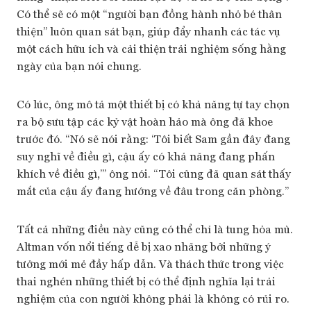
Có thể sẽ có một “người bạn đồng hành nhỏ bé thân
thiện” luôn quan sát bạn, giúp đẩy nhanh các tác vụ
một cách hữu ích và cải thiện trải nghiệm sống hằng
ngày của bạn nói chung.
Có lúc, ông mô tả một thiết bị có khả năng tự tay chọn
ra bộ sưu tập các kỷ vật hoàn hảo mà ông đã khoe
trước đó. “Nó sẽ nói rằng: ‘Tôi biết Sam gần đây đang
suy nghĩ về điều gì, cậu ấy có khả năng đang phấn
khích về điều gì,’” ông nói. “Tôi cũng đã quan sát thấy
mắt của cậu ấy đang hướng về đâu trong căn phòng.”
Tất cả những điều này cũng có thể chỉ là tung hỏa mù.
Altman vốn nổi tiếng dễ bị xao nhãng bởi những ý
tưởng mới mẻ đầy hấp dẫn. Và thách thức trong việc
thai nghén những thiết bị có thể định nghĩa lại trải
nghiệm của con người không phải là không có rủi ro.