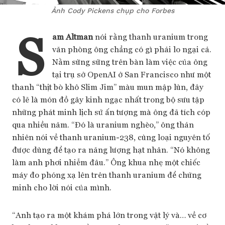
Ảnh Cody Pickens chụp cho Forbes
S
am Altman
nói rằng thanh uranium trong
văn phòng ông chẳng có gì phải lo ngại cả.
Nằm sừng sững trên bàn làm việc của ông
tại trụ sở OpenAI ở San Francisco như một
thanh “thịt bò khô Slim Jim” màu mun mập lùn, đây
có lẽ là món đồ gây kinh ngạc nhất trong bộ sưu tập
những phát minh lịch sử ấn tượng mà ông đã tích cóp
qua nhiều năm. “Đó là uranium nghèo,” ông thản
nhiên nói về thanh uranium-238, cùng loại nguyên tố
được dùng để tạo ra năng lượng hạt nhân. “Nó không
làm anh phơi nhiễm đâu.” Ông khua nhẹ một chiếc
máy đo phóng xạ lên trên thanh uranium để chứng
minh cho lời nói của mình.
“Anh tạo ra một khám phá lớn trong vật lý và… về cơ