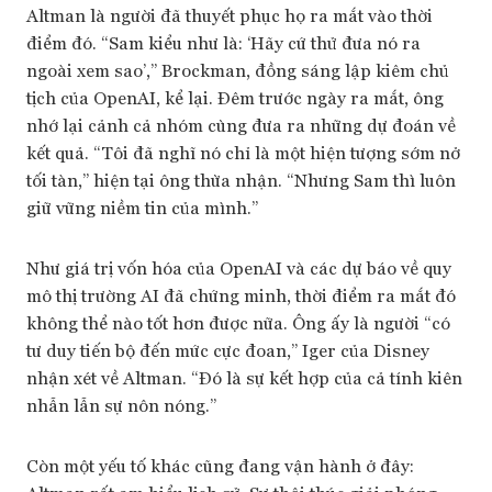
Altman là người đã thuyết phục họ ra mắt vào thời
điểm đó. “Sam kiểu như là: ‘Hãy cứ thử đưa nó ra
ngoài xem sao’,” Brockman, đồng sáng lập kiêm chủ
tịch của OpenAI, kể lại. Đêm trước ngày ra mắt, ông
nhớ lại cảnh cả nhóm cùng đưa ra những dự đoán về
kết quả. “Tôi đã nghĩ nó chỉ là một hiện tượng sớm nở
tối tàn,” hiện tại ông thừa nhận. “Nhưng Sam thì luôn
giữ vững niềm tin của mình.”
Như giá trị vốn hóa của OpenAI và các dự báo về quy
mô thị trường AI đã chứng minh, thời điểm ra mắt đó
không thể nào tốt hơn được nữa. Ông ấy là người “có
tư duy tiến bộ đến mức cực đoan,” Iger của Disney
nhận xét về Altman. “Đó là sự kết hợp của cả tính kiên
nhẫn lẫn sự nôn nóng.”
Còn một yếu tố khác cũng đang vận hành ở đây: