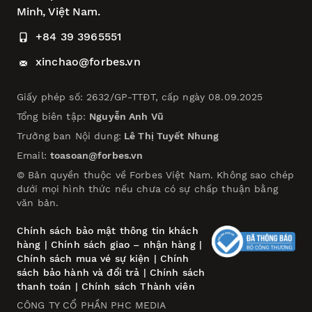
Minh, Việt Nam.
+84 39 3965551
xinchao@forbes.vn
Giấy phép số: 2632/GP-TTĐT, cấp ngày 08.09.2025
Tổng biên tập:
Nguyễn Anh Vũ
Trưởng ban Nội dung:
Lê Thị Tuyết Nhung
Email:
toasoan@forbes.vn
© Bản quyền thuộc về Forbes Việt Nam. Không sao chép
dưới mọi hình thức nếu chưa có sự chấp thuận bằng
văn bản.
Chính sách bảo mật thông tin khách
hàng
|
Chính sách giao – nhận hàng
|
Chính sách mua vé sự kiện
|
Chính
sách bảo hành và đổi trả
|
Chính sách
thanh toán
|
Chính sách Thành viên
CÔNG TY CỔ PHẦN PHC MEDIA