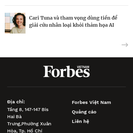
Cari Tuna và tham vọng dùng tiền để
Tỷ phú Ấn Độ làm giàu nhờ bán trang
Ông trùm xây dựng, khai khoáng
giải cứu nhân loại khỏi thảm họa AI
sức cưới
Philippines đối mặt bài toán bê tông
Địa chỉ:
Forbes Việt Nam
Tầng 8, 147-147 Bis
Quảng cáo
Hai Bà
Liên hệ
Trưng,
Phường Xuân
Hòa,
Tp. Hồ Chí