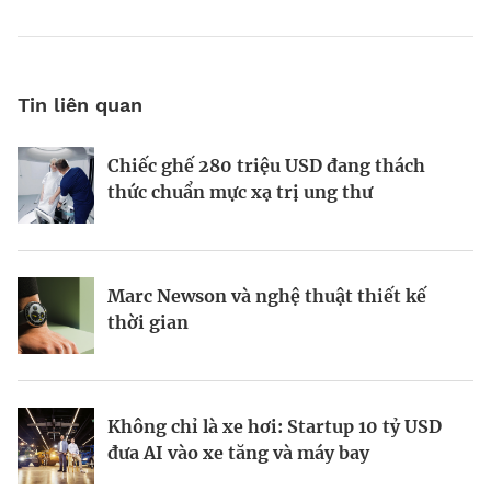
Tin liên quan
Chiếc ghế 280 triệu USD đang thách
Khi Harvard và Ivy League trở thành
Vì sao AI đang hồi sinh ngành năng
thức chuẩn mực xạ trị ung thư
mục tiêu cắt giảm ngân sách của
lượng hạt nhân toàn cầu?
Washington
Marc Newson và nghệ thuật thiết kế
Từ startup tí hon tại Ba Lan đến đế chế
Startup Apex và kỷ nguyên sản xuất vệ
thời gian
AI 6,6 tỷ USD
tinh hàng loạt
Không chỉ là xe hơi: Startup 10 tỷ USD
Doanh nhân Ukraine biến ứng dụng học
Kinh Bắc gia nhập lĩnh vực AI với dự án
đưa AI vào xe tăng và máy bay
tập Headway thành hiện tượng toàn cầu
tỷ đô