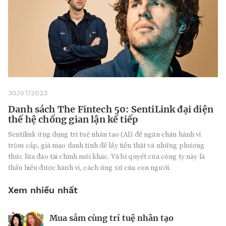
30/07/2023
Danh sách The Fintech 50: SentiLink đại diện
thế hệ chống gian lận kế tiếp
Sentilink ứng dụng trí tuệ nhân tạo (AI) để ngăn chặn hành vi
trộm cắp, giả mạo danh tính để lấy tiền thật và những phương
thức lừa đảo tài chính mới khác. Và bí quyết của công ty này là
thấu hiểu được hành vi, cách ứng xử của con người.
Xem nhiều nhất
Mua sắm cùng trí tuệ nhân tạo
Nhà sáng lập 25 tuổi và tham vọng lật
Kiểm soát bất ổn và bảo vệ sức khỏe