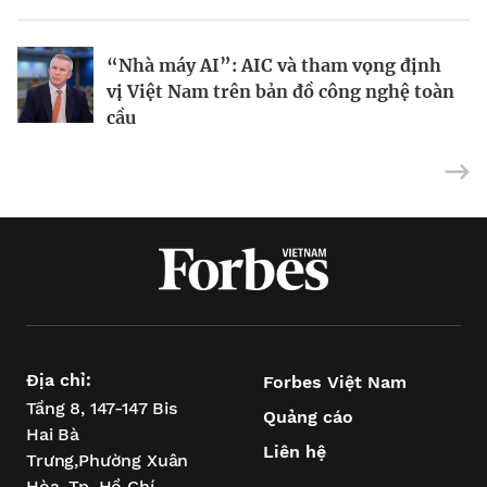
“Nhà máy AI”: AIC và tham vọng định
Tại sao IBM dồn toàn lực vào máy tính
Dùng nợ xây đế chế AI: Chiến lược táo
vị Việt Nam trên bản đồ công nghệ toàn
lượng tử?
bạo của CoreWeave
cầu
Địa chỉ:
Forbes Việt Nam
Tầng 8, 147-147 Bis
Quảng cáo
Hai Bà
Liên hệ
Trưng,
Phường Xuân
Hòa,
Tp. Hồ Chí