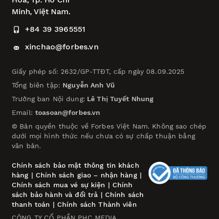
Minh, Việt Nam.
+84 39 3965551
xinchao@forbes.vn
Giấy phép số: 2632/GP-TTĐT, cấp ngày 08.09.2025
Tổng biên tập:
Nguyễn Anh Vũ
Trưởng ban Nội dung:
Lê Thị Tuyết Nhung
Email:
toasoan@forbes.vn
© Bản quyền thuộc về Forbes Việt Nam. Không sao chép
dưới mọi hình thức nếu chưa có sự chấp thuận bằng
văn bản.
Chính sách bảo mật thông tin khách
hàng
|
Chính sách giao – nhận hàng
|
Chính sách mua vé sự kiện
|
Chính
sách bảo hành và đổi trả
|
Chính sách
thanh toán
|
Chính sách Thành viên
CÔNG TY CỔ PHẦN PHC MEDIA