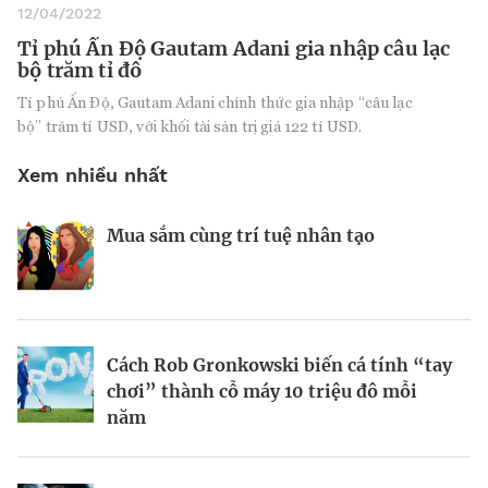
12/04/2022
Tỉ phú Ấn Độ Gautam Adani gia nhập câu lạc
bộ trăm tỉ đô
Tỉ phú Ấn Độ, Gautam Adani chính thức gia nhập “câu lạc
bộ” trăm tỉ USD, với khối tài sản trị giá 122 tỉ USD.
Xem nhiều nhất
Mua sắm cùng trí tuệ nhân tạo
Nhà sáng lập 25 tuổi và tham vọng lật
Kiểm soát bất ổn và bảo vệ sức khỏe
đổ drone Trung Quốc tại Mỹ
tinh thần khi khởi nghiệp
BRANDCONNECT
| Brand Contributor
Cách Rob Gronkowski biến cá tính “tay
Thợ săn khoản vay
Champagne hàng đầu cho chất riêng
chơi” thành cỗ máy 10 triệu đô mỗi
mùa lễ hội
năm