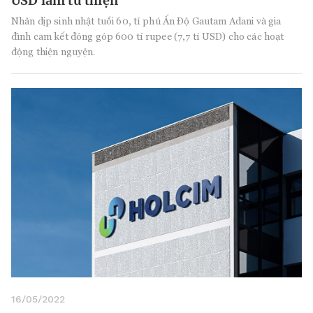
USD làm từ thiện
Nhân dịp sinh nhật tuổi 60, tỉ phú Ấn Độ Gautam Adani và gia
đình cam kết đóng góp 600 tỉ rupee (7,7 tỉ USD) cho các hoạt
động thiện nguyện.
16/05/2022