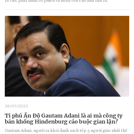
từ việc phát hành cổ phiếu và hoàn vốn cho nhà đầu tư.
26/01/2023
Tỉ phú Ấn Độ Gautam Adani là ai mà công ty
bán khống Hindenburg cáo buộc gian lận?
Gautam Adani, người ra khỏi danh sách tốp 5 người giàu nhất thế