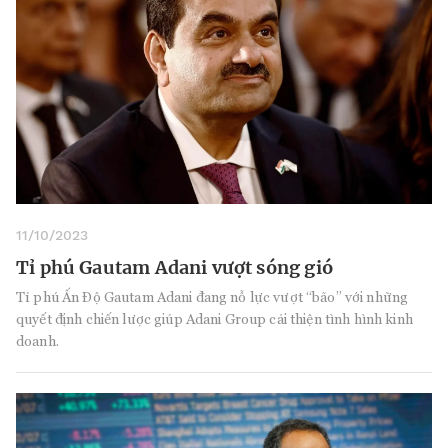
11/10/2023
Tỉ phú Gautam Adani vượt sóng gió
Tỉ phú Ấn Độ Gautam Adani đang nỗ lực vượt “bão” với những
quyết định chiến lược giúp Adani Group cải thiện tình hình kinh
doanh.