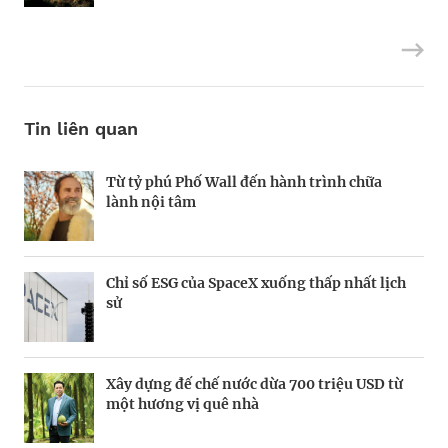
Tin liên quan
Từ tỷ phú Phố Wall đến hành trình chữa
Tầm nhìn AI của Sam Altman
Tầm nhìn của vị tỷ phú tái định nghĩa Las
lành nội tâm
Vegas
Chỉ số ESG của SpaceX xuống thấp nhất lịch
Startup biến nút bịt tai thành “cơn sốt” 220
Kinh Bắc gia nhập lĩnh vực AI với dự án tỷ
sử
triệu USD
đô
Xây dựng đế chế nước dừa 700 triệu USD từ
Galaxea AI: Startup 700 triệu USD đầy tham
Todd Graves và đế chế 22 tỷ USD từ miếng
một hương vị quê nhà
vọng “soán ngôi” Tesla Optimus
gà rán