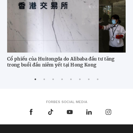
Cổ phiếu của Huitongda do Alibaba đầu tư tăng
Lễ
trong buổi đầu niêm yết tại Hong Kong
độ
FORBES SOCIAL MEDIA