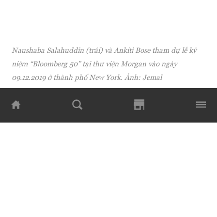
Naushaba Salahuddin (trái) và Ankiti Bose tham dự lễ kỷ
niệm “Bloomberg 50” tại thư viện Morgan vào ngày
09.12.2019 ở thành phố New York. Ảnh: Jemal
Countess/Getty Images for Bloomberg/ Forbes
Động thái trên của ban giám đốc được thực hiện khi
Zilingo dự kiến trong tuần này sẽ kết thúc kiểm toán
nội bộ đang diễn ra.
Vòng gọi vốn trị giá 200 triệu USD do Goldman Sachs
thực hiện hồi tháng 2 khiến nhà đầu tư đưa ra nhiều
nghi vấn về cách thức startup ghi nhận doanh thu từ
khách hàng.