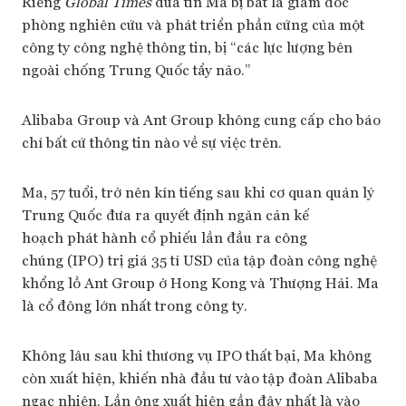
Riêng
Global Times
đưa tin Ma bị bắt là giám đốc
phòng nghiên cứu và phát triển phần cứng của một
công ty công nghệ thông tin, bị “các lực lượng bên
ngoài chống Trung Quốc tẩy não.”
Alibaba Group và Ant Group không cung cấp cho báo
chí bất cứ thông tin nào về sự việc trên.
Ma, 57 tuổi, trở nên kín tiếng sau khi cơ quan quản lý
Trung Quốc đưa ra quyết định ngăn cản kế
hoạch phát hành cổ phiếu lần đầu ra công
chúng (IPO) trị giá 35 tỉ USD của tập đoàn công nghệ
khổng lồ Ant Group ở Hong Kong và Thượng Hải. Ma
là cổ đông lớn nhất trong công ty.
Không lâu sau khi thương vụ IPO thất bại, Ma không
còn xuất hiện, khiến nhà đầu tư vào tập đoàn Alibaba
ngạc nhiên. Lần ông xuất hiện gần đây nhất là vào