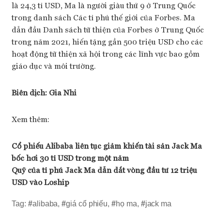
là 24,3 tỉ USD, Ma là người giàu thứ 9 ở Trung Quốc
trong danh sách Các tỉ phú thế giới của Forbes. Ma
dẫn đầu Danh sách từ thiện của Forbes ở Trung Quốc
trong năm 2021, hiến tặng gần 500 triệu USD cho các
hoạt động từ thiện xã hội trong các lĩnh vực bao gồm
giáo dục và môi trường.
Biên dịch:
Gia Nhi
Xem thêm:
Cổ phiếu Alibaba liên tục giảm khiến tài sản Jack Ma
bốc hơi 30 tỉ USD trong một năm
Quỹ của tỉ phú Jack Ma dẫn dắt vòng đầu tư 12 triệu
USD vào Loship
Tag:
#
alibaba
,
#
giá cổ phiếu
,
#
họ ma
,
#
jack ma