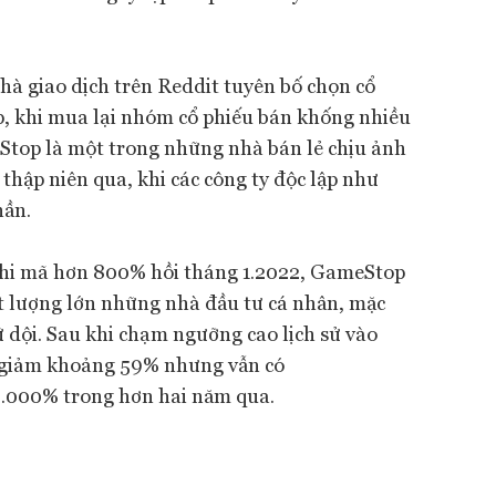
hà giao dịch trên Reddit tuyên bố chọn cổ
 khi mua lại nhóm cổ phiếu bán khống nhiều
eStop là một trong những nhà bán lẻ chịu ảnh
hập niên qua, khi các công ty độc lập như
hần.
 phi mã hơn 800% hồi tháng 1.2022, GameStop
ột lượng lớn những nhà đầu tư cá nhân, mặc
 dội. Sau khi chạm ngưỡng cao lịch sử vào
u giảm khoảng 59% nhưng vẫn có
3.000% trong hơn hai năm qua.