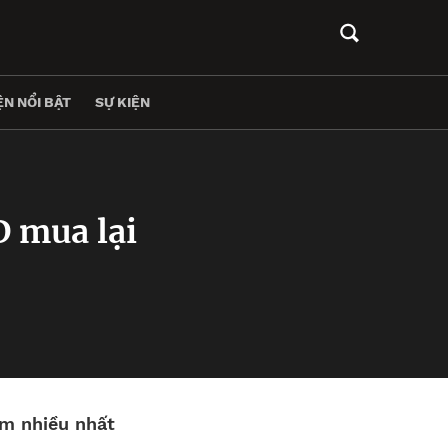
N NỔI BẬT
SỰ KIỆN
D mua lại
m nhiều nhất