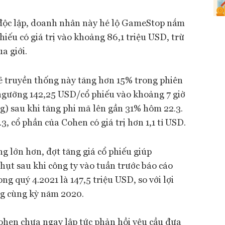
độc lập, doanh nhân này hé lộ GameStop nắm
phiếu có giá trị vào khoảng 86,1 triệu USD, trừ
a giới.
lẻ truyền thống này tăng hơn 15% trong phiên
 ngưỡng 142,25 USD/cổ phiếu vào khoảng 7 giờ
g) sau khi tăng phi mã lên gần 31% hôm 22.3.
3, cổ phần của Cohen có giá trị hơn 1,1 tỉ USD.
ng lớn hơn, đợt tăng giá cổ phiếu giúp
ụt sau khi công ty vào tuần trước báo cáo
ng quý 4.2021 là 147,5 triệu USD, so với lợi
g cùng kỳ năm 2020.
ohen chưa ngay lập tức phản hồi yêu cầu đưa