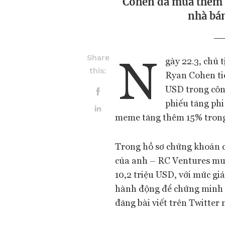
Cohen đã mua thêm c
nhà bán
N
Share
gày 22.3, chủ
this:
Ryan Cohen tiết
USD trong công
phiếu tăng phi
meme tăng thêm 15% trong 
Trong hồ sơ chứng khoán ch
của anh – RC Ventures mua
10,2 triệu USD, với mức gi
hành động để chứng minh c
đăng bài viết trên Twitter 