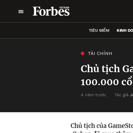
TIÊU ĐIỂM
KINH D
TÀI CHÍNH
Chủ tịch G
100.000 cổ
4 năm trước
Tác giả
J
Chủ tịch của GameSt