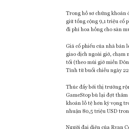
Trong hồ sơ chứng khoán 
giữ tổng cộng 9,1 triệu cổ 
đi phí hoa hồng cho sàn mu
Giá cổ phiếu của nhà bán 
giao dịch ngoài giờ, chạm
tối (theo múi giờ miền Đôn
Tính từ buổi chiều ngày 22.
Thúc đẩy bởi thị trường rộ
GameStop bù lại đợt thâm h
khoản lỗ tệ hơn kỳ vọng tro
nhuận 80,5 triệu USD tron
Người đại diện của Ryan C