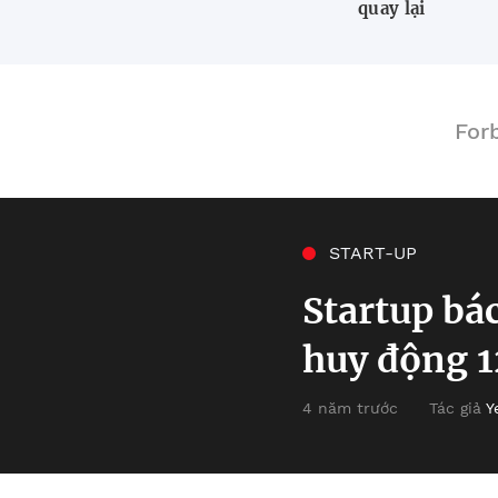
quay lại
For
START-UP
Startup bá
huy động 1
4 năm trước
Tác giả
Y