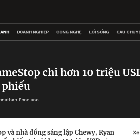
OANH
DOANH NGHIỆP
CÔNG NGHỆ
LỐI SỐNG
CÂU CHUYỆ
ameStop chi hơn 10 triệu US
 phiếu
onathan Ponciano
op và nhà đồng sáng lập Chewy, Ryan
Xe