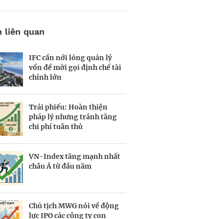
n liên quan
IFC cần nới lỏng quản lý
Mùa xuân IPO trở lại
Lợi suất trái phiếu Chính
vốn để mời gọi định chế tài
phủ dự báo tiếp tục tăng
chính lớn
Trái phiếu: Hoàn thiện
Cuộc đua tăng vốn trên thị
Sức nóng VN-Index kéo
pháp lý nhưng tránh tăng
trường chứng khoán bắt
margin lên đỉnh 5 năm
chi phí tuân thủ
đầu
VN-Index tăng mạnh nhất
Việt Nam dự kiến sẽ có tối
Ai đang rót tiền kỷ lục vào
châu Á từ đầu năm
đa 5 sàn giao dịch tiền mã
chứng khoán lúc này?
hóa
Chủ tịch MWG nói về động
Tín dụng vào bất động sản
VN-Index giằng co trước
lực IPO các công ty con
tăng cao nhưng vẫn an
đỉnh