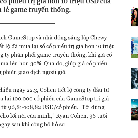
ổ phiếu trị giá hơn 10 triệu USD của
 lẻ game truyền thống.
 tịch GameStop và nhà đồng sáng lập Chewy –
 lộ đã mua lại số cổ phiếu trị giá hơn 10 triệu
 ty phân phối game truyền thống, khi giá cổ
 mã lên hơn 30%. Qua đó, giúp giá cổ phiếu
phiên giao dịch ngoài giờ.
iều ngày 22.3, Cohen tiết lộ công ty đầu tư
 lại 100.000 cổ phiếu của GameStop trị giá
á từ 96,81-108,82 USD/cổ phiếu. “Tôi dùng
ho lời nói của mình,” Ryan Cohen, 36 tuổi
ngay sau khi công bố hồ sơ.