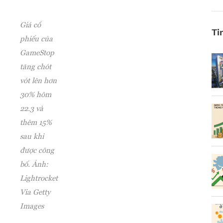
Giá cổ
Ti
phiếu của
GameStop
tăng chót
vót lên hơn
30% hôm
22.3 và
thêm 15%
sau khi
được công
bố. Ảnh:
Lightrocket
Via Getty
Images