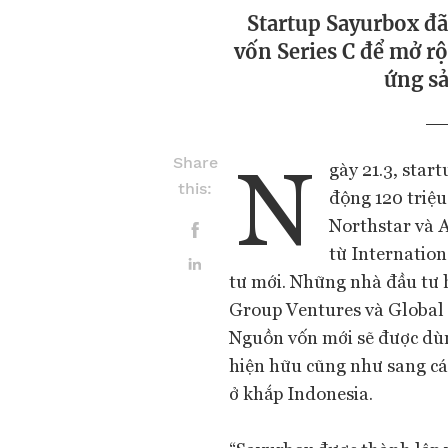
Startup Sayurbox đã
vốn Series C để mở r
ứng sả
N
Share
gày 21.3, star
this:
động 120 triệu
Northstar và 
từ Internation
tư mới. Những nhà đầu tư 
Group Ventures và Global 
Nguồn vốn mới sẽ được dù
hiện hữu cũng như sang cá
ở khắp Indonesia.