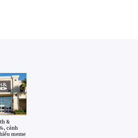
th &
%, cảnh
phiếu meme