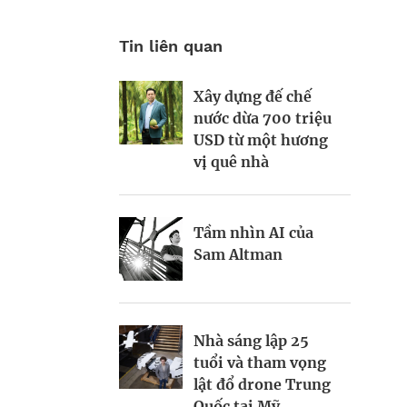
Tin liên quan
Xây dựng đế chế
Người thừa kế thế
Nyrika Holkar và
nước dừa 700 triệu
hệ thứ 8 và tham
tham vọng làm mới
USD từ một hương
vọng “thay áo” đế
đế chế đồ gia dụng
vị quê nhà
chế Ayala
127 năm tuổi
Tầm nhìn AI của
Khi Warren Buffett
Cách Jimmy Fallon
Sam Altman
làm cố vấn cho võ
xây dựng đế chế nội
sĩ: Chiến lược 100
dung không biên
triệu USD của
giới
Terence Crawford
Nhà sáng lập 25
tuổi và tham vọng
Cách Rob
lật đổ drone Trung
Michelle Xia và cú
Gronkowski biến cá
Quốc tại Mỹ