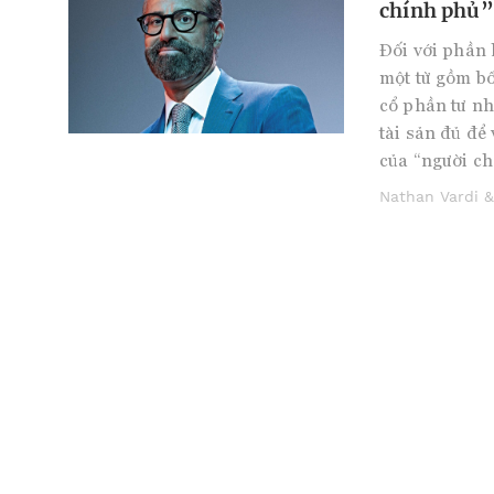
chính phủ”
Đối với phần 
một từ gồm bố
cổ phần tư n
tài sản đủ để
của “người ch
Nathan Vardi &