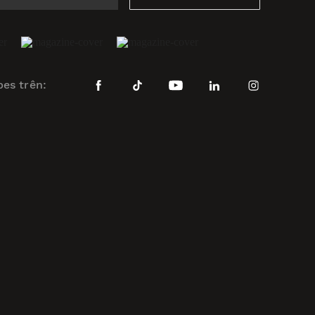
bes trên: