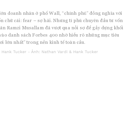
lớn doanh nhân ở phố Wall, “chính phủ” đồng nghĩa với
n chữ cái: fear – sợ hãi. Nhưng tỉ phú chuyên đầu tư vốn
hân Ramzi Musallam đã vượt qua nỗi sợ để gầy dựng khối
 vào danh sách Forbes 400 nhờ hiểu rõ những mục tiêu
ơi lớn nhất” trong nền kinh tế toàn cầu.
 Hank Tucker - Ảnh: Nathan Vardi & Hank Tucker