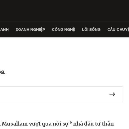
OANH
DOANH NGHIỆP
CÔNG NGHỆ
LỐI SỐNG
CÂU CHUYỆ
óa
 Musallam vượt qua nỗi sợ “nhà đầu tư thân