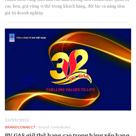
cao hơn, giữ vững vị thế trong khách hàng, đối tác và nâng tầm
giá trị doanh nghiệp.
23/09/2022
BRANDCONNECT
| Brand Contributor
PV GAS giữ thứ hạng cao trong bảng xếp hạng