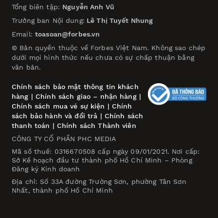
Tổng biên tập:
Nguyễn Anh Vũ
Trưởng ban Nội dung:
Lê Thị Tuyết Nhung
Email:
toasoan@forbes.vn
© Bản quyền thuộc về Forbes Việt Nam. Không sao chép
dưới mọi hình thức nếu chưa có sự chấp thuận bằng
văn bản.
Chính sách bảo mật thông tin khách
hàng
|
Chính sách giao – nhận hàng
|
Chính sách mua vé sự kiện
|
Chính
sách bảo hành và đổi trả
|
Chính sách
thanh toán
|
Chính sách Thành viên
CÔNG TY CỔ PHẦN PHC MEDIA
Mã số thuế: 0316670508 cấp ngày 09/01/2021. Nơi cấp:
Sở Kế hoạch đầu tư thành phố Hồ Chí Minh – Phòng
Đăng ký Kinh doanh
Địa chỉ: Số 33A đường Trường Sơn, phường Tân Sơn
Nhất, thành phố Hồ Chí Minh