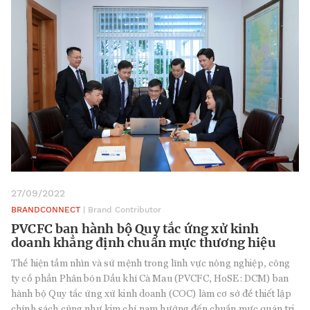
27/09/2022
BRANDCONNECT
| Brand Contributor
PVCFC ban hành bộ Quy tắc ứng xử kinh
doanh khẳng định chuẩn mực thương hiệu
Thể hiện tầm nhìn và sứ mệnh trong lĩnh vực nông nghiệp, công
ty cổ phần Phân bón Dầu khí Cà Mau (PVCFC, HoSE: DCM) ban
hành bộ Quy tắc ứng xử kinh doanh (COC) làm cơ sở để thiết lập
chính sách cũng như kim chỉ nam hướng đến chuẩn mực quản trị