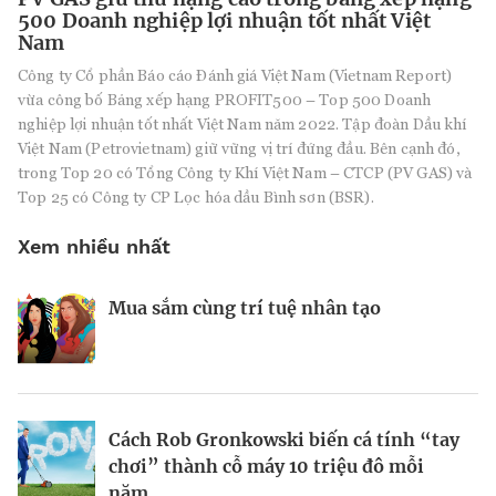
500 Doanh nghiệp lợi nhuận tốt nhất Việt
Nam
Công ty Cổ phần Báo cáo Đánh giá Việt Nam (Vietnam Report)
vừa công bố Bảng xếp hạng PROFIT500 – Top 500 Doanh
nghiệp lợi nhuận tốt nhất Việt Nam năm 2022. Tập đoàn Dầu khí
Việt Nam (Petrovietnam) giữ vững vị trí đứng đầu. Bên cạnh đó,
trong Top 20 có Tổng Công ty Khí Việt Nam – CTCP (PV GAS) và
Top 25 có Công ty CP Lọc hóa dầu Bình sơn (BSR).
Xem nhiều nhất
Mua sắm cùng trí tuệ nhân tạo
Nhà sáng lập 25 tuổi và tham vọng lật
Kiểm soát bất ổn và bảo vệ sức khỏe
đổ drone Trung Quốc tại Mỹ
tinh thần khi khởi nghiệp
BRANDCONNECT
| Brand Contributor
Cách Rob Gronkowski biến cá tính “tay
Thợ săn khoản vay
Champagne hàng đầu cho chất riêng
chơi” thành cỗ máy 10 triệu đô mỗi
mùa lễ hội
năm