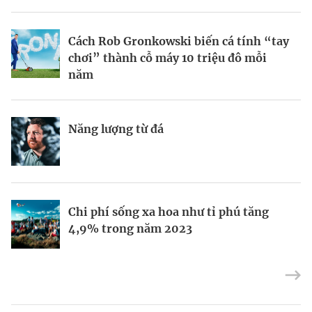
BRANDCONNECT
| Brand Contributor
Cách Rob Gronkowski biến cá tính “tay
Thợ săn khoản vay
Champagne hàng đầu cho chất riêng
chơi” thành cỗ máy 10 triệu đô mỗi
mùa lễ hội
năm
Nếu biết tận dụng, AI sẽ giúp điều hành
Kết nối liên vùng: Đòn bẩy chiến lược
Năng lượng từ đá
công ty tốt hơn
cho khu thương mại tự do TP.HCM
Định vị doanh nghiệp Việt trên bản đồ
Mukesh Ambani sắp chuyển giao quyền
Chi phí sống xa hoa như tỉ phú tăng
kinh tế toàn cầu
điều hành Reliance Industries cho các
4,9% trong năm 2023
con