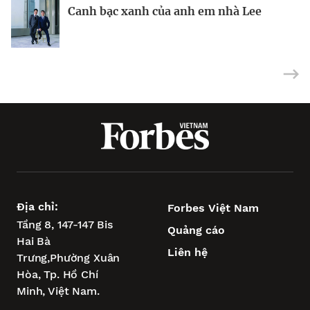
BRANDCONNECT
| Brand Contributor
Canh bạc xanh của anh em nhà Lee
Nhà sáng lập 25 tuổi và tham vọng lật
Việt Nam: mắt xích chiến lược trong
đổ drone Trung Quốc tại Mỹ
tham vọng châu Á của Wipro
Địa chỉ:
Forbes Việt Nam
Tầng 8, 147-147 Bis
Quảng cáo
Hai Bà
Liên hệ
Trưng,
Phường Xuân
Hòa,
Tp. Hồ Chí
Minh, Việt Nam.