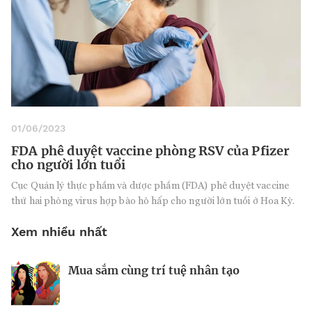
01/06/2023
FDA phê duyệt vaccine phòng RSV của Pfizer
cho người lớn tuổi
Cục Quản lý thực phẩm và dược phẩm (FDA) phê duyệt vaccine
thứ hai phòng virus hợp bào hô hấp cho người lớn tuổi ở Hoa Kỳ.
Xem nhiều nhất
Mua sắm cùng trí tuệ nhân tạo
Nhà sáng lập 25 tuổi và tham vọng lật
Kiểm soát bất ổn và bảo vệ sức khỏe
đổ drone Trung Quốc tại Mỹ
tinh thần khi khởi nghiệp