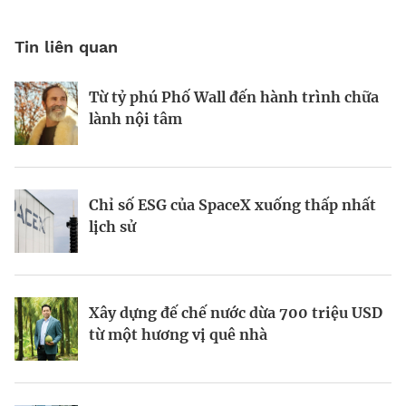
Tin liên quan
Từ tỷ phú Phố Wall đến hành trình chữa
Tầm nhìn AI của Sam Altman
Tầm nhìn của vị tỷ phú tái định nghĩa
lành nội tâm
Las Vegas
Chỉ số ESG của SpaceX xuống thấp nhất
Startup biến nút bịt tai thành “cơn sốt”
Kinh Bắc gia nhập lĩnh vực AI với dự án
lịch sử
220 triệu USD
tỷ đô
Xây dựng đế chế nước dừa 700 triệu USD
Galaxea AI: Startup 700 triệu USD đầy
Todd Graves và đế chế 22 tỷ USD từ
từ một hương vị quê nhà
tham vọng “soán ngôi” Tesla Optimus
miếng gà rán