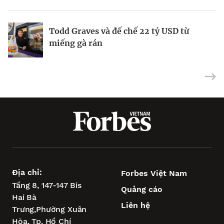
Todd Graves và đế chế 22 tỷ USD từ
Làm thế nào Adam W xây dựng thương
Nghệ thuật nâng tầm khách hàng mua
miếng gà rán
hiệu truyền thông trị giá hàng triệu đô?
kim cương tại Lugano Diamonds
Địa chỉ:
Forbes Việt Nam
Tầng 8, 147-147 Bis
Quảng cáo
Hai Bà
Liên hệ
Trưng,
Phường Xuân
Hòa,
Tp. Hồ Chí