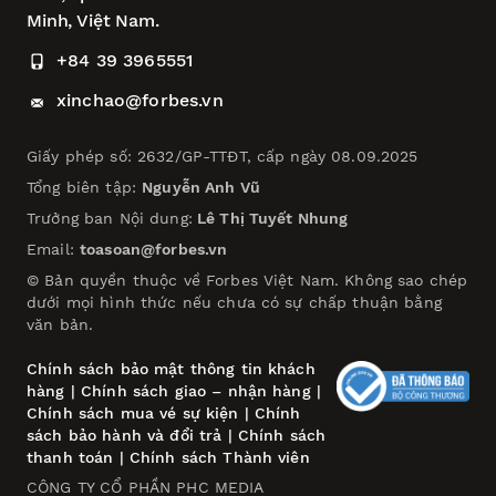
Minh, Việt Nam.
+84 39 3965551
xinchao@forbes.vn
Giấy phép số: 2632/GP-TTĐT, cấp ngày 08.09.2025
Tổng biên tập:
Nguyễn Anh Vũ
Trưởng ban Nội dung:
Lê Thị Tuyết Nhung
Email:
toasoan@forbes.vn
© Bản quyền thuộc về Forbes Việt Nam. Không sao chép
dưới mọi hình thức nếu chưa có sự chấp thuận bằng
văn bản.
Chính sách bảo mật thông tin khách
hàng
|
Chính sách giao – nhận hàng
|
Chính sách mua vé sự kiện
|
Chính
sách bảo hành và đổi trả
|
Chính sách
thanh toán
|
Chính sách Thành viên
CÔNG TY CỔ PHẦN PHC MEDIA