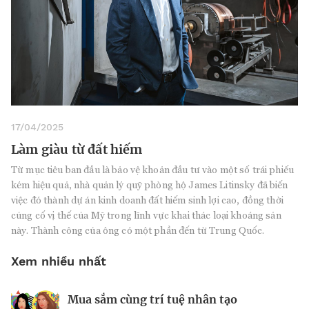
17/04/2025
Làm giàu từ đất hiếm
Từ mục tiêu ban đầu là bảo vệ khoản đầu tư vào một số trái phiếu
kém hiệu quả, nhà quản lý quỹ phòng hộ James Litinsky đã biến
việc đó thành dự án kinh doanh đất hiếm sinh lợi cao, đồng thời
củng cố vị thế của Mỹ trong lĩnh vực khai thác loại khoáng sản
này. Thành công của ông có một phần đến từ Trung Quốc.
Xem nhiều nhất
Mua sắm cùng trí tuệ nhân tạo
Nhà sáng lập 25 tuổi và tham vọng lật
Kiểm soát bất ổn và bảo vệ sức khỏe