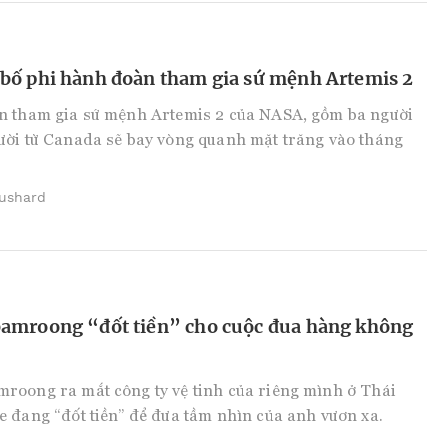
bố phi hành đoàn tham gia sứ mệnh Artemis 2
n tham gia sứ mệnh Artemis 2 của NASA, gồm ba người
ười từ Canada sẽ bay vòng quanh mặt trăng vào tháng
Bushard
amroong “đốt tiền” cho cuộc đua hàng không
roong ra mắt công ty vệ tinh của riêng mình ở Thái
 đang “đốt tiền” để đưa tầm nhìn của anh vươn xa.