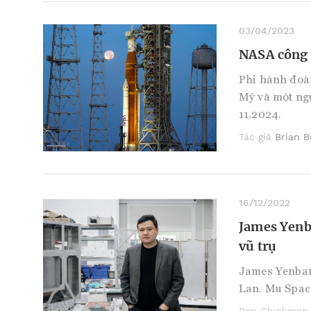
03/04/2023
NASA công 
Phi hành đoà
Mỹ và một ng
11.2024.
Tác giả
Brian 
16/12/2022
James Yenb
vũ trụ
James Yenbam
Lan. Mu Space