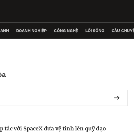
OANH
DOANH NGHIỆP
CÔNG NGHỆ
LỐI SỐNG
CÂU CHUYỆ
óa
 tác với SpaceX đưa vệ tinh lên quỹ đạo