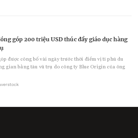
đóng góp 200 triệu USD thúc đẩy giáo dục hàng
rụ
p được công bố vài ngày trước thời điểm vị tỉ phú du
g gian bằng tàu vũ trụ do công ty Blue Origin của ông
averstock