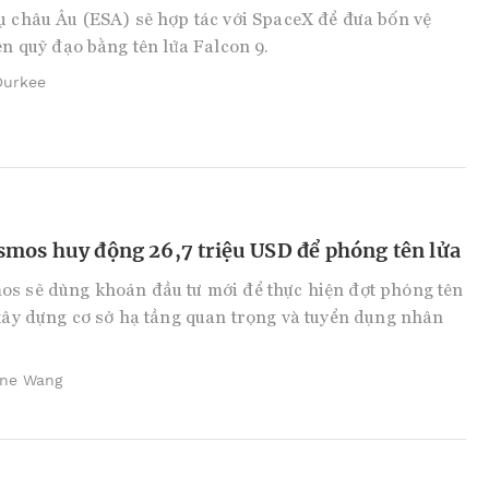
ụ châu Âu (ESA) sẽ hợp tác với SpaceX để đưa bốn vệ
lên quỹ đạo bằng tên lửa Falcon 9.
Durkee
smos huy động 26,7 triệu USD để phóng tên lửa
os sẽ dùng khoản đầu tư mới để thực hiện đợt phóng tên
 xây dựng cơ sở hạ tầng quan trọng và tuyển dụng nhân
ine Wang