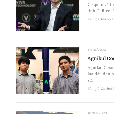
Cơ quan vũ tr
tinh Galileo 
Tác giả
Alison 
17/10/2023
Agnikul Co
Agnikul Cosm
lửa đầu tiên,
sự.
Tác giả
Cather
18/07/2023