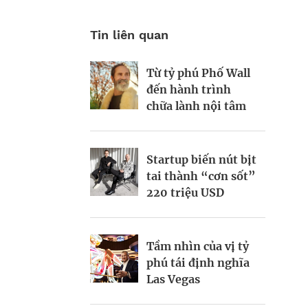
Tin liên quan
Từ tỷ phú Phố Wall
Canh bạc của tỷ phú
Bí quyết thành công
đến hành trình
Enki Tan vào kỷ
của Thomas
chữa lành nội tâm
nguyên xe điện
Crowley Jr giữa lúc
ngành vận tải biển
Mỹ khó khăn
Startup biến nút bịt
Chiếc vòng cổ 150
tai thành “cơn sốt”
USD và cuộc cách
220 triệu USD
mạng chăn nuôi của
Gặp gỡ vị tỷ phú
doanh nhân 31 tuổi
đang cố hồi sinh voi
ma mút lông xù
Tầm nhìn của vị tỷ
phú tái định nghĩa
Nyrika Holkar và
Las Vegas
tham vọng làm mới
Khi ông lớn vận tải
đế chế đồ gia dụng
biển Yinson vươn