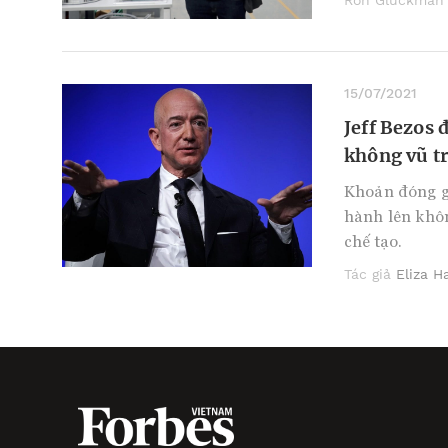
Ron Gluckman
15/07/2021
Jeff Bezos 
không vũ t
Khoản đóng gó
hành lên khôn
chế tạo.
Tác giả
Eliza H