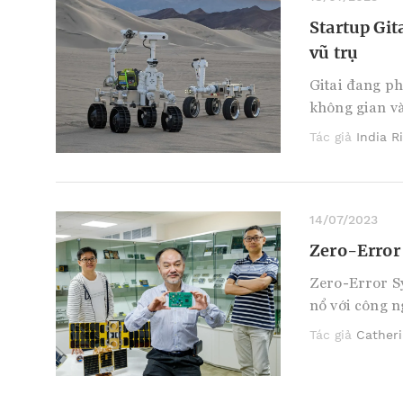
Startup Gi
vũ trụ
Gitai đang ph
không gian và
Tác giả
India R
14/07/2023
Zero-Error 
Zero-Error S
nổ với công n
Tác giả
Cather