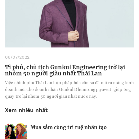
06/07/2022
Tỉ phú, chủ tịch Gunkul Engineering trở lại
nhóm 50 người giàu nhất Thái Lan
Việc chính phủ Thái Lan hợp pháp hóa cần sa đã mở ra mảng kinh
doanh mới cho doanh nhân Gunkul Dhumrongpiyawut, giúp ông
quay trở lại nhóm 50 người giàu nhất nước này.
Xem nhiều nhất
Mua sắm cùng trí tuệ nhân tạo
Nhà sáng lập 25 tuổi và tham vọng lật
Kiểm soát bất ổn và bảo vệ sức khỏe
đổ drone Trung Quốc tại Mỹ
tinh thần khi khởi nghiệp