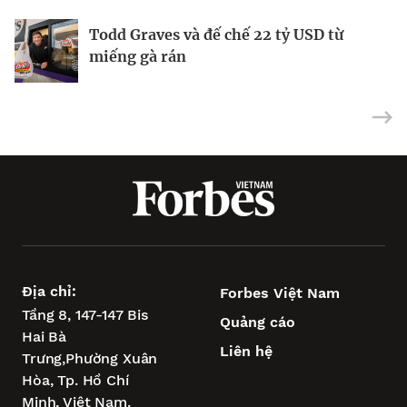
Todd Graves và đế chế 22 tỷ USD từ
Làm thế nào Adam W xây dựng thương
Nghệ thuật nâng tầm khách hàng mua
miếng gà rán
hiệu truyền thông trị giá hàng triệu đô?
kim cương tại Lugano Diamonds
Địa chỉ:
Forbes Việt Nam
Tầng 8, 147-147 Bis
Quảng cáo
Hai Bà
Liên hệ
Trưng,
Phường Xuân
Hòa,
Tp. Hồ Chí
Minh, Việt Nam.