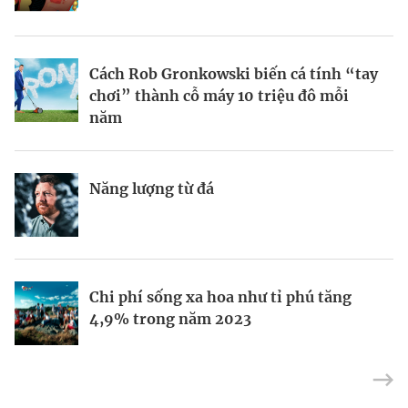
BRANDCONNECT
| Brand Contributor
Cách Rob Gronkowski biến cá tính “tay
Thợ săn khoản vay
Champagne hàng đầu cho chất riêng
chơi” thành cỗ máy 10 triệu đô mỗi
mùa lễ hội
năm
Nếu biết tận dụng, AI sẽ giúp điều hành
Kết nối liên vùng: Đòn bẩy chiến lược
Năng lượng từ đá
công ty tốt hơn
cho khu thương mại tự do TP.HCM
Định vị doanh nghiệp Việt trên bản đồ
Mukesh Ambani sắp chuyển giao quyền
Chi phí sống xa hoa như tỉ phú tăng
kinh tế toàn cầu
điều hành Reliance Industries cho các
4,9% trong năm 2023
con