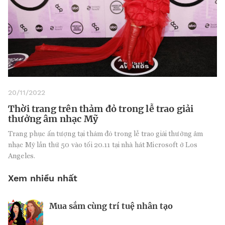
20/11/2022
Thời trang trên thảm đỏ trong lễ trao giải
thưởng âm nhạc Mỹ
Trang phục ấn tượng tại thảm đỏ trong lễ trao giải thưởng âm
nhạc Mỹ lần thứ 50 vào tối 20.11 tại nhà hát Microsoft ở Los
Angeles.
Xem nhiều nhất
Mua sắm cùng trí tuệ nhân tạo
Nhà sáng lập 25 tuổi và tham vọng lật
Kiểm soát bất ổn và bảo vệ sức khỏe
đổ drone Trung Quốc tại Mỹ
tinh thần khi khởi nghiệp