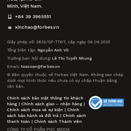
Minh, Việt Nam.
+84 39 3965551
xinchao@forbes.vn
Giấy phép số: 2632/GP-TTĐT, cấp ngày 08.09.2025
Tổng biên tập:
Nguyễn Anh Vũ
Trưởng ban Nội dung:
Lê Thị Tuyết Nhung
Email:
toasoan@forbes.vn
© Bản quyền thuộc về Forbes Việt Nam. Không sao chép
dưới mọi hình thức nếu chưa có sự chấp thuận bằng
văn bản.
Chính sách bảo mật thông tin khách
hàng
|
Chính sách giao – nhận hàng
|
Chính sách mua vé sự kiện
|
Chính
sách bảo hành và đổi trả
|
Chính sách
thanh toán
|
Chính sách Thành viên
CÔNG TY CỔ PHẦN PHC MEDIA