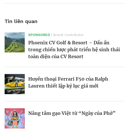
Tin liên quan
SPONSORED
| Brand Contributor
Morgan Supersport 2025: Siêu xe hiện
Victor Vũ và nghệ thuật cân bằng trong
Phoenix CV Golf & Resort – Dấu ấn
đại trong dáng vẻ hoài cổ
điện ảnh
trong chiến lược phát triển hệ sinh thái
toàn diện của CV Resort
BRANDCONNECT
| Brand Contributor
Nền kinh tế tỷ đô tại giải Oscar
Phòng chờ thương gia SASCO – Trải
Huyền thoại Ferrari F50 của Ralph
nghiệm quốc tế, kết tinh bản sắc
Lauren thiết lập kỷ lục giá mới
Thương hiệu tham gia vào cuộc chơi
Hàng xóm tỷ phú của ông Donald Trump
“music marketing” tiền tỷ
Nâng tầm gạo Việt từ “Ngày của Phở”