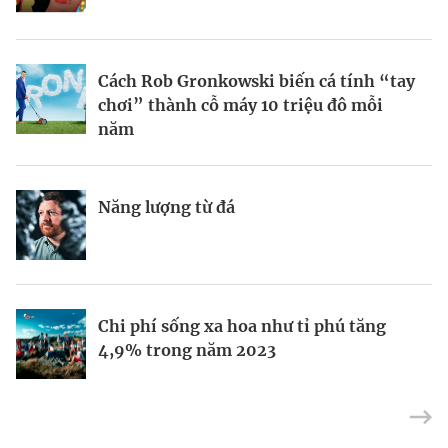
BRANDCONNECT
| Brand Contributor
Cách Rob Gronkowski biến cá tính “tay
Thợ săn khoản vay
Champagne hàng đầu cho chất riêng
chơi” thành cỗ máy 10 triệu đô mỗi
mùa lễ hội
năm
Nếu biết tận dụng, AI sẽ giúp điều hành
Kết nối liên vùng: Đòn bẩy chiến lược
Năng lượng từ đá
công ty tốt hơn
cho khu thương mại tự do TP.HCM
Định vị doanh nghiệp Việt trên bản đồ
Mukesh Ambani sắp chuyển giao quyền
Chi phí sống xa hoa như tỉ phú tăng
kinh tế toàn cầu
điều hành Reliance Industries cho các
4,9% trong năm 2023
con