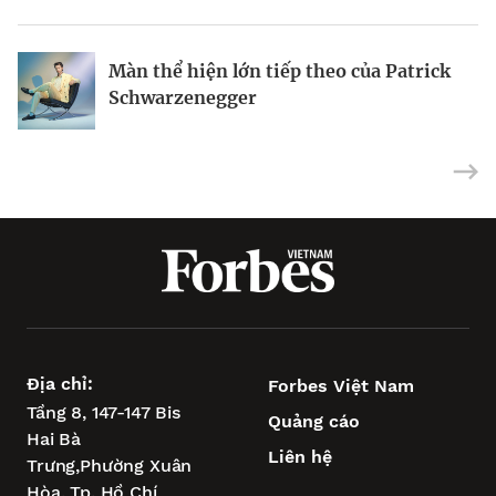
Hiểu đúng gen Z
Riot Studios làm phim Hollywood tại
Màn thể hiện lớn tiếp theo của Patrick
Việt Nam
Schwarzenegger
Địa chỉ:
Forbes Việt Nam
Tầng 8, 147-147 Bis
Quảng cáo
Hai Bà
Liên hệ
Trưng,
Phường Xuân
Hòa,
Tp. Hồ Chí