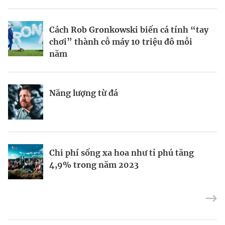
BRANDCONNECT
| Brand Contributor
Cách Rob Gronkowski biến cá tính “tay
Thợ săn khoản vay
Champagne hàng đầu cho chất riêng
chơi” thành cỗ máy 10 triệu đô mỗi
mùa lễ hội
năm
Nếu biết tận dụng, AI sẽ giúp điều hành
Kết nối liên vùng: Đòn bẩy chiến lược
Năng lượng từ đá
công ty tốt hơn
cho khu thương mại tự do TP.HCM
Định vị doanh nghiệp Việt trên bản đồ
Mukesh Ambani sắp chuyển giao quyền
Chi phí sống xa hoa như tỉ phú tăng
kinh tế toàn cầu
điều hành Reliance Industries cho các
4,9% trong năm 2023
con