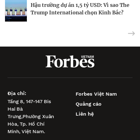
Hậu trường dự án 1,5 tỷ USD: Vì sao The
Forbes Việt Nam số 136: 10 Sự kiện kinh
Để không phụ thuộc vào vốn FDI
Trump International chọn Kinh Bắc?
doanh nổi bật
Địa chỉ:
Forbes Việt Nam
Tầng 8, 147-147 Bis
Quảng cáo
Hai Bà
Liên hệ
Trưng,
Phường Xuân
Hòa,
Tp. Hồ Chí
Minh, Việt Nam.