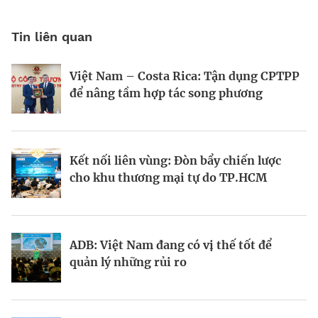
Tin liên quan
Việt Nam – Costa Rica: Tận dụng CPTPP
Forbes Việt Nam số tháng 4&5.2025:
Forbes Việt Nam số 135: Danh sách 25
để nâng tầm hợp tác song phương
Mở khóa dòng vốn
công ty dẫn đầu
Kết nối liên vùng: Đòn bẩy chiến lược
Kích hoạt dòng vốn
Góc nhìn về tăng trưởng xuất khẩu của
cho khu thương mại tự do TP.HCM
Việt Nam
ADB: Việt Nam đang có vị thế tốt để
Khách Hàng Thế Hệ Mới
Phỏng đoán tương lai
quản lý những rủi ro