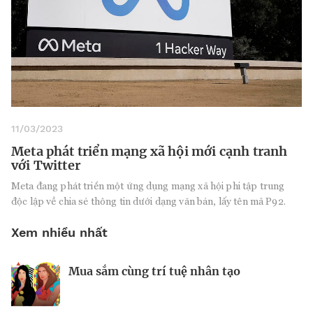
11/03/2023
Meta phát triển mạng xã hội mới cạnh tranh
với Twitter
Meta đang phát triển một ứng dụng mạng xã hội phi tập trung
độc lập về chia sẻ thông tin dưới dạng văn bản, lấy tên mã P92.
Xem nhiều nhất
Mua sắm cùng trí tuệ nhân tạo
Nhà sáng lập 25 tuổi và tham vọng lật
Kiểm soát bất ổn và bảo vệ sức khỏe
đổ drone Trung Quốc tại Mỹ
tinh thần khi khởi nghiệp