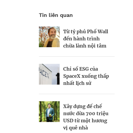
Tin liên quan
Từ tỷ phú Phố Wall
Tầm nhìn AI của
Tầm nhìn của vị tỷ
đến hành trình
Sam Altman
phú tái định nghĩa
chữa lành nội tâm
Las Vegas
Startup biến nút bịt
Chỉ số ESG của
Kinh Bắc gia nhập
tai thành “cơn sốt”
SpaceX xuống thấp
lĩnh vực AI với dự án
220 triệu USD
nhất lịch sử
tỷ đô
Galaxea AI: Startup
Xây dựng đế chế
Todd Graves và đế
700 triệu USD đầy
nước dừa 700 triệu
chế 22 tỷ USD từ
tham vọng “soán
USD từ một hương
miếng gà rán
ngôi” Tesla
vị quê nhà
Optimus