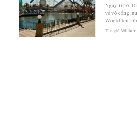
Ngày 11.10, D
vé vô cổng, ư
World khi côn
Tác giả
William