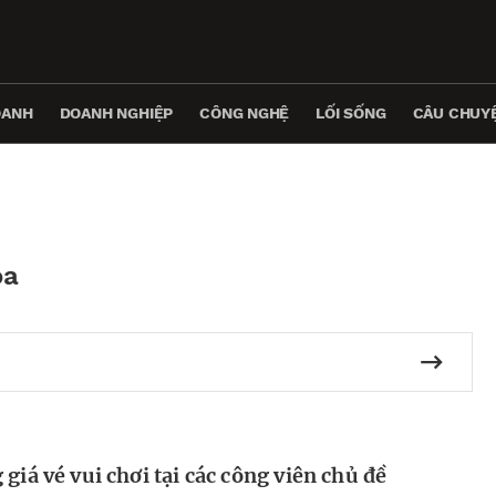
OANH
DOANH NGHIỆP
CÔNG NGHỆ
LỐI SỐNG
CÂU CHUYỆ
óa
 giá vé vui chơi tại các công viên chủ đề