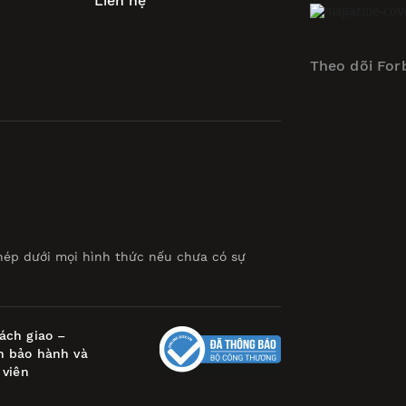
Liên hệ
Theo dõi For
hép dưới mọi hình thức nếu chưa có sự
ách giao –
h bảo hành và
 viên