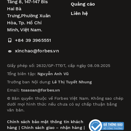
Tầng 8, 147-147 Bis
Quảng cáo
Hai Bà
Liên hệ
Trưng,
Phường Xuân
Hòa,
Tp. Hồ Chí
Minh, Việt Nam.
+84 39 3965551
xinchao@forbes.vn
Giấy phép số: 2632/GP-TTĐT, cấp ngày 08.09.2025
Tổng biên tập:
Nguyễn Anh Vũ
Trưởng ban Nội dung:
Lê Thị Tuyết Nhung
Email:
toasoan@forbes.vn
© Bản quyền thuộc về Forbes Việt Nam. Không sao chép
dưới mọi hình thức nếu chưa có sự chấp thuận bằng
văn bản.
Chính sách bảo mật thông tin khách
hàng
|
Chính sách giao – nhận hàng
|