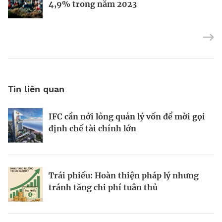
kinh tế toàn cầu
điều hành Reliance Industries cho các
4,9% trong năm 2023
con
Tin liên quan
IFC cần nới lỏng quản lý vốn để mời gọi
Mùa xuân IPO trở lại
Lợi suất trái phiếu Chính phủ dự báo
định chế tài chính lớn
tiếp tục tăng
Trái phiếu: Hoàn thiện pháp lý nhưng
Cuộc đua tăng vốn trên thị trường
Sức nóng VN-Index kéo margin lên
tránh tăng chi phí tuân thủ
chứng khoán bắt đầu
đỉnh 5 năm