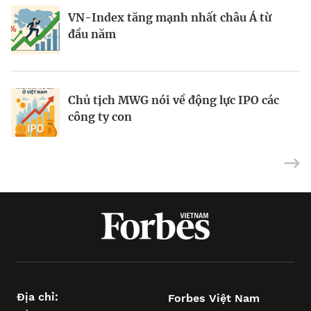
VN-Index tăng mạnh nhất châu Á từ
Việt Nam dự kiến sẽ có tối đa 5 sàn giao
Ai đang rót tiền kỷ lục vào chứng khoán
đầu năm
dịch tiền mã hóa
lúc này?
Chủ tịch MWG nói về động lực IPO các
Tín dụng vào bất động sản tăng cao
VN-Index giằng co trước đỉnh
công ty con
nhưng vẫn an toàn
Địa chỉ:
Forbes Việt Nam