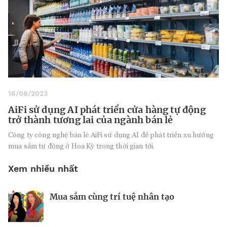
16/08/2023
AiFi sử dụng AI phát triển cửa hàng tự động
trở thành tương lai của ngành bán lẻ
Công ty công nghệ bán lẻ AiFi sử dụng AI để phát triển xu hướng
mua sắm tự động ở Hoa Kỳ trong thời gian tới.
Xem nhiều nhất
Mua sắm cùng trí tuệ nhân tạo
Nhà sáng lập 25 tuổi và tham vọng lật
Kiểm soát bất ổn và bảo vệ sức khỏe
đổ drone Trung Quốc tại Mỹ
tinh thần khi khởi nghiệp