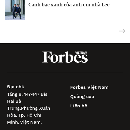
BRANDCONNECT
| Brand Contributor
Canh bạc xanh của anh em nhà Lee
Nhà sáng lập 25 tuổi và tham vọng lật
Việt Nam: mắt xích chiến lược trong
đổ drone Trung Quốc tại Mỹ
tham vọng châu Á của Wipro
Địa chỉ:
Forbes Việt Nam
Tầng 8, 147-147 Bis
Quảng cáo
Hai Bà
Liên hệ
Trưng,
Phường Xuân
Hòa,
Tp. Hồ Chí
Minh, Việt Nam.