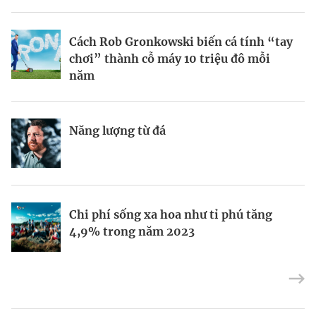
BRANDCONNECT
| Brand Contributor
Cách Rob Gronkowski biến cá tính “tay
Thợ săn khoản vay
Champagne hàng đầu cho chất riêng
chơi” thành cỗ máy 10 triệu đô mỗi
mùa lễ hội
năm
Nếu biết tận dụng, AI sẽ giúp điều hành
Kết nối liên vùng: Đòn bẩy chiến lược
Năng lượng từ đá
công ty tốt hơn
cho khu thương mại tự do TP.HCM
Định vị doanh nghiệp Việt trên bản đồ
Mukesh Ambani sắp chuyển giao quyền
Chi phí sống xa hoa như tỉ phú tăng
kinh tế toàn cầu
điều hành Reliance Industries cho các
4,9% trong năm 2023
con