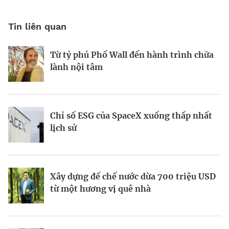
Tin liên quan
Từ tỷ phú Phố Wall đến hành trình chữa
Tầm nhìn AI của Sam Altman
Tầm nhìn của vị tỷ phú tái định nghĩa
lành nội tâm
Las Vegas
Chỉ số ESG của SpaceX xuống thấp nhất
Startup biến nút bịt tai thành “cơn sốt”
Kinh Bắc gia nhập lĩnh vực AI với dự án
lịch sử
220 triệu USD
tỷ đô
Xây dựng đế chế nước dừa 700 triệu USD
Galaxea AI: Startup 700 triệu USD đầy
Todd Graves và đế chế 22 tỷ USD từ
từ một hương vị quê nhà
tham vọng “soán ngôi” Tesla Optimus
miếng gà rán