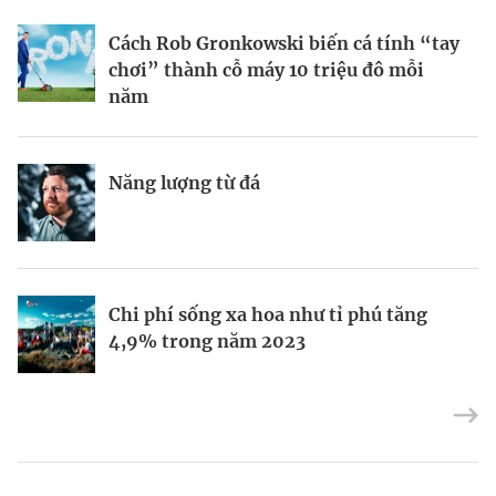
BRANDCONNECT
| Brand Contributor
Cách Rob Gronkowski biến cá tính “tay
Thợ săn khoản vay
Champagne hàng đầu cho chất riêng
chơi” thành cỗ máy 10 triệu đô mỗi
mùa lễ hội
năm
Nếu biết tận dụng, AI sẽ giúp điều hành
Kết nối liên vùng: Đòn bẩy chiến lược
Năng lượng từ đá
công ty tốt hơn
cho khu thương mại tự do TP.HCM
Định vị doanh nghiệp Việt trên bản đồ
Mukesh Ambani sắp chuyển giao quyền
Chi phí sống xa hoa như tỉ phú tăng
kinh tế toàn cầu
điều hành Reliance Industries cho các
4,9% trong năm 2023
con