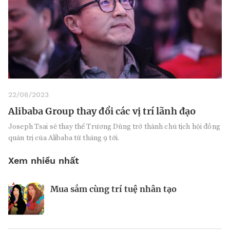
22/06/2023
Alibaba Group thay đổi các vị trí lãnh đạo
Joseph Tsai sẽ thay thế Trương Dũng trở thành chủ tịch hội đồng
quản trị của Alibaba từ tháng 9 tới.
Xem nhiều nhất
Mua sắm cùng trí tuệ nhân tạo
Nhà sáng lập 25 tuổi và tham vọng lật
Kiểm soát bất ổn và bảo vệ sức khỏe
đổ drone Trung Quốc tại Mỹ
tinh thần khi khởi nghiệp