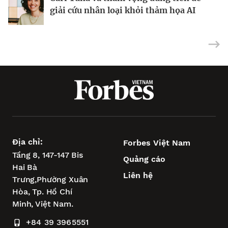
Tỷ phú Ấn Độ làm giàu nhờ bán trang
Ông trùm xây dựng, khai khoáng
giải cứu nhân loại khỏi thảm họa AI
sức cưới
Philippines đối mặt bài toán bê tông
Địa chỉ:
Forbes Việt Nam
Tầng 8, 147-147 Bis
Quảng cáo
Hai Bà
Liên hệ
Trưng,
Phường Xuân
Hòa,
Tp. Hồ Chí
Minh, Việt Nam.
+84 39 3965551