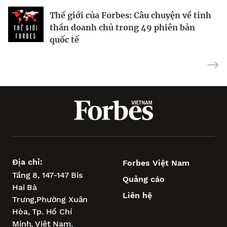
Thuốc Trung Quốc: “mỏ vàng” của
Cuộc chiến giữa Cơ quan Quản lý Tài
Thế giới của Forbes: Câu chuyện về tinh
ngành dược Mỹ
chính Finra Hoa Kỳ và tay môi giới
thần doanh chủ trong 49 phiên bản
chứng khoán liều lĩnh John Joseph
quốc tế
Hurry
Địa chỉ:
Forbes Việt Nam
Tầng 8, 147-147 Bis
Quảng cáo
Hai Bà
Liên hệ
Trưng,
Phường Xuân
Hòa,
Tp. Hồ Chí
Minh, Việt Nam.