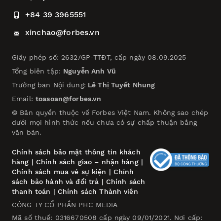
+84 39 3965551
xinchao@forbes.vn
Giấy phép số: 2632/GP-TTĐT, cấp ngày 08.09.2025
Tổng biên tập:
Nguyễn Anh Vũ
Trưởng ban Nội dung:
Lê Thị Tuyết Nhung
Email:
toasoan@forbes.vn
© Bản quyền thuộc về Forbes Việt Nam. Không sao chép
dưới mọi hình thức nếu chưa có sự chấp thuận bằng
văn bản.
Chính sách bảo mật thông tin khách
hàng
|
Chính sách giao – nhận hàng
|
Chính sách mua vé sự kiện
|
Chính
sách bảo hành và đổi trả
|
Chính sách
thanh toán
|
Chính sách Thành viên
CÔNG TY CỔ PHẦN PHC MEDIA
Mã số thuế: 0316670508 cấp ngày 09/01/2021. Nơi cấp: