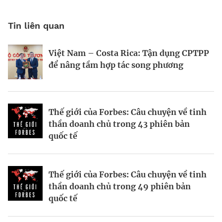
Tin liên quan
Việt Nam – Costa Rica: Tận dụng CPTPP
Tinh thần doanh chủ trong 43 phiên
Đập cũ xây mới
để nâng tầm hợp tác song phương
bản quốc tế của Forbes
Thế giới của Forbes: Câu chuyện về tinh
Những doanh chủ trong các phiên bản
Doanh nghiệp tỉnh Sơn Đông (Trung
thần doanh chủ trong 43 phiên bản
quốc tế của Forbes
Quốc) muốn đơn giản hóa xuất nhập
quốc tế
khẩu với Việt Nam
Thế giới của Forbes: Câu chuyện về tinh
Thế giới của Forbes: Câu chuyện về tinh
Ông chủ đội Washington Commanders
thần doanh chủ trong 43 phiên bản
thần doanh chủ trong 49 phiên bản
giải NFL và khoản hời sáu tỷ đô
quốc tế của chúng tôi.
quốc tế