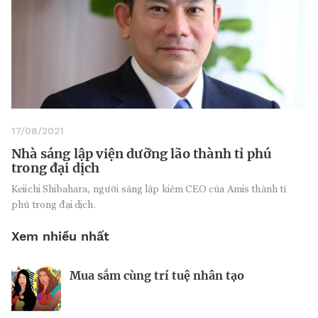
17/08/2021
Nhà sáng lập viện dưỡng lão thành tỉ phú
trong đại dịch
Keiichi Shibahara, người sáng lập kiêm CEO của Amis thành tỉ
phú trong đại dịch.
Xem nhiều nhất
Mua sắm cùng trí tuệ nhân tạo
Nhà sáng lập 25 tuổi và tham vọng lật
Kiểm soát bất ổn và bảo vệ sức khỏe
đổ drone Trung Quốc tại Mỹ
tinh thần khi khởi nghiệp