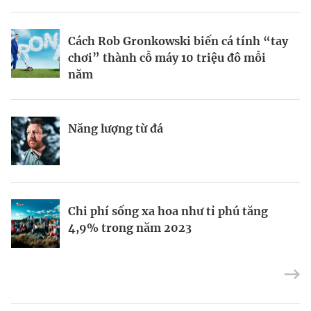
BRANDCONNECT
| Brand Contributor
Cách Rob Gronkowski biến cá tính “tay
Thợ săn khoản vay
Champagne hàng đầu cho chất riêng
chơi” thành cỗ máy 10 triệu đô mỗi
mùa lễ hội
năm
Nếu biết tận dụng, AI sẽ giúp điều hành
Kết nối liên vùng: Đòn bẩy chiến lược
Năng lượng từ đá
công ty tốt hơn
cho khu thương mại tự do TP.HCM
Định vị doanh nghiệp Việt trên bản đồ
Mukesh Ambani sắp chuyển giao quyền
Chi phí sống xa hoa như tỉ phú tăng
kinh tế toàn cầu
điều hành Reliance Industries cho các
4,9% trong năm 2023
con