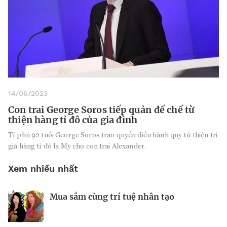
14/06/2023
Con trai George Soros tiếp quản đế chế từ
thiện hàng tỉ đô của gia đình
Tỉ phú 92 tuổi George Soros trao quyền điều hành quỹ từ thiện trị
giá hàng tỉ đô la Mỹ cho con trai Alexander.
Xem nhiều nhất
Mua sắm cùng trí tuệ nhân tạo
Nhà sáng lập 25 tuổi và tham vọng lật
Kiểm soát bất ổn và bảo vệ sức khỏe
đổ drone Trung Quốc tại Mỹ
tinh thần khi khởi nghiệp