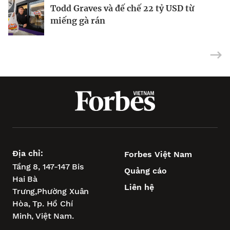
Todd Graves và đế chế 22 tỷ USD từ
Làm thế nào Adam W xây dựng thương
Nghệ thuật nâng tầm khách hàng mua
miếng gà rán
hiệu truyền thông trị giá hàng triệu đô?
kim cương tại Lugano Diamonds
Địa chỉ:
Forbes Việt Nam
Tầng 8, 147-147 Bis
Quảng cáo
Hai Bà
Liên hệ
Trưng,
Phường Xuân
Hòa,
Tp. Hồ Chí
Minh, Việt Nam.