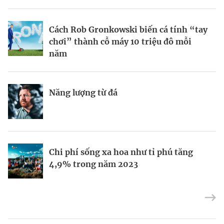
BRANDCONNECT
| Brand Contributor
Cách Rob Gronkowski biến cá tính “tay
Thợ săn khoản vay
Champagne hàng đầu cho chất riêng
chơi” thành cỗ máy 10 triệu đô mỗi
mùa lễ hội
năm
Nếu biết tận dụng, AI sẽ giúp điều hành
Kết nối liên vùng: Đòn bẩy chiến lược
Năng lượng từ đá
công ty tốt hơn
cho khu thương mại tự do TP.HCM
Định vị doanh nghiệp Việt trên bản đồ
Mukesh Ambani sắp chuyển giao quyền
Chi phí sống xa hoa như tỉ phú tăng
kinh tế toàn cầu
điều hành Reliance Industries cho các
4,9% trong năm 2023
con