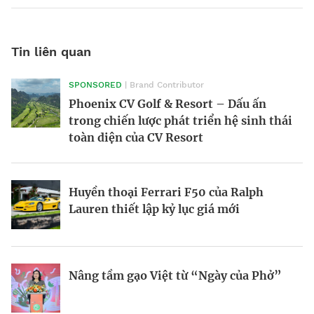
Tin liên quan
SPONSORED
| Brand Contributor
Morgan Supersport 2025: Siêu xe hiện
Victor Vũ và nghệ thuật cân bằng trong
Phoenix CV Golf & Resort – Dấu ấn
đại trong dáng vẻ hoài cổ
điện ảnh
trong chiến lược phát triển hệ sinh thái
toàn diện của CV Resort
BRANDCONNECT
| Brand Contributor
Nền kinh tế tỷ đô tại giải Oscar
Phòng chờ thương gia SASCO – Trải
Huyền thoại Ferrari F50 của Ralph
nghiệm quốc tế, kết tinh bản sắc
Lauren thiết lập kỷ lục giá mới
Thương hiệu tham gia vào cuộc chơi
Hàng xóm tỷ phú của ông Donald Trump
“music marketing” tiền tỷ
Nâng tầm gạo Việt từ “Ngày của Phở”