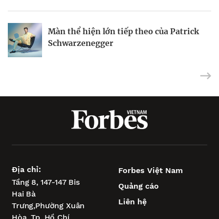
Hiểu đúng gen Z
Riot Studios làm phim Hollywood tại
Màn thể hiện lớn tiếp theo của Patrick
Việt Nam
Schwarzenegger
Địa chỉ:
Forbes Việt Nam
Tầng 8, 147-147 Bis
Quảng cáo
Hai Bà
Liên hệ
Trưng,
Phường Xuân
Hòa,
Tp. Hồ Chí