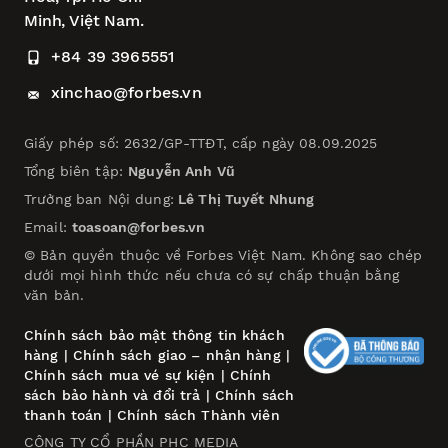
Minh, Việt Nam.
+84 39 3965551
xinchao@forbes.vn
Giấy phép số: 2632/GP-TTĐT, cấp ngày 08.09.2025
Tổng biên tập:
Nguyễn Anh Vũ
Trưởng ban Nội dung:
Lê Thị Tuyết Nhung
Email:
toasoan@forbes.vn
© Bản quyền thuộc về Forbes Việt Nam. Không sao chép
dưới mọi hình thức nếu chưa có sự chấp thuận bằng
văn bản.
Chính sách bảo mật thông tin khách
hàng
|
Chính sách giao – nhận hàng
|
Chính sách mua vé sự kiện
|
Chính
sách bảo hành và đổi trả
|
Chính sách
thanh toán
|
Chính sách Thành viên
CÔNG TY CỔ PHẦN PHC MEDIA