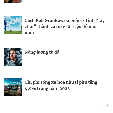
BRANDCONNECT
| Brand Contributor
Cách Rob Gronkowski biến cá tính “tay
Thợ săn khoản vay
Champagne hàng đầu cho chất riêng
chơi” thành cỗ máy 10 triệu đô mỗi
mùa lễ hội
năm
Nếu biết tận dụng, AI sẽ giúp điều hành
Kết nối liên vùng: Đòn bẩy chiến lược
Năng lượng từ đá
công ty tốt hơn
cho khu thương mại tự do TP.HCM
Định vị doanh nghiệp Việt trên bản đồ
Mukesh Ambani sắp chuyển giao quyền
Chi phí sống xa hoa như tỉ phú tăng
kinh tế toàn cầu
điều hành Reliance Industries cho các
4,9% trong năm 2023
con