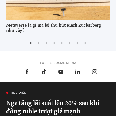
Metaverse là gì mà lại thu hút Mark Zuckerberg
So
như vậy?
FORBES SOCIAL MEDIA
TIÊU ĐIỂM
Nga tăng lãi suất lên 20% sau khi
đồng ruble trượt giá mạnh