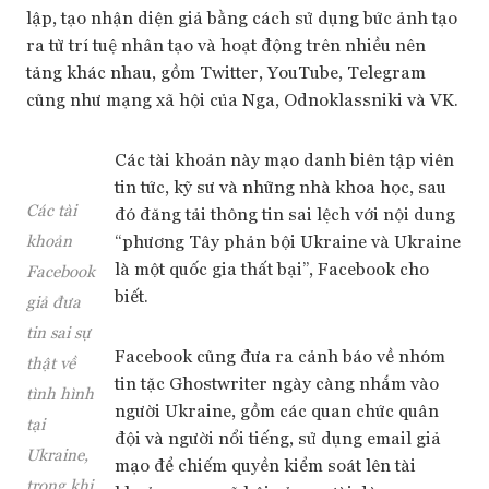
lập, tạo nhận diện giả bằng cách sử dụng bức ảnh tạo
ra từ trí tuệ nhân tạo và hoạt động trên nhiều nên
tảng khác nhau, gồm Twitter, YouTube, Telegram
cũng như mạng xã hội của Nga, Odnoklassniki và VK.
Các tài khoản này mạo danh biên tập viên
tin tức, kỹ sư và những nhà khoa học, sau
Các tài
đó đăng tải thông tin sai lệch với nội dung
“phương Tây phản bội Ukraine và Ukraine
khoản
là một quốc gia thất bại”, Facebook cho
Facebook
biết.
giả đưa
tin sai sự
Facebook cũng đưa ra cảnh báo về nhóm
thật về
tin tặc Ghostwriter ngày càng nhắm vào
tình hình
người Ukraine, gồm các quan chức quân
tại
đội và người nổi tiếng, sử dụng email giả
Ukraine,
mạo để chiếm quyền kiểm soát lên tài
trong khi