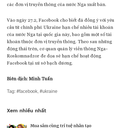
các đơn vị truyền thông của nước Nga xuất bản.
Vào ngày 27.2, Facebook cho biết đã đồng ý với yêu
cầu từ chính phủ Ukraine hạn chế nhiều tài khoản
của nước Nga tại quốc gia này, bao gồm một số tài
khoản thuộc đơn vị truyền thông. Theo sau những
động thái trên, cơ quan quản lý viễn thông Nga-
Roskomnadzor đe dọa sẽ hạn chế hoạt động
Facebook tại xứ sở bạch dương.
Biên dịch:
Minh Tuấn
Tag:
#
facebook
,
#
ukraine
Xem nhiều nhất
Mua sắm cùng trí tuệ nhân tạo
Nhà sáng lập 25 tuổi và tham vọng lật đổ
Kiểm soát bất ổn và bảo vệ sức khỏe tinh