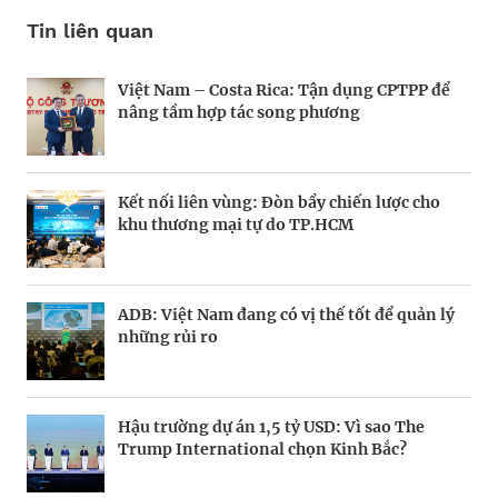
Tin liên quan
Việt Nam – Costa Rica: Tận dụng CPTPP để
Forbes Việt Nam số tháng 4&5.2025: Mở
Forbes Việt Nam số 135: Danh sách 25 công
nâng tầm hợp tác song phương
khóa dòng vốn
ty dẫn đầu
Kết nối liên vùng: Đòn bẩy chiến lược cho
Kích hoạt dòng vốn
Góc nhìn về tăng trưởng xuất khẩu của Việt
khu thương mại tự do TP.HCM
Nam
ADB: Việt Nam đang có vị thế tốt để quản lý
Khách Hàng Thế Hệ Mới
Phỏng đoán tương lai
những rủi ro
Hậu trường dự án 1,5 tỷ USD: Vì sao The
Forbes Việt Nam số 136: 10 Sự kiện kinh
Để không phụ thuộc vào vốn FDI
Trump International chọn Kinh Bắc?
doanh nổi bật