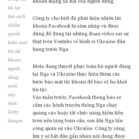
khoản mạng xã hội của người dùng.
tin tặc
tìm cách
Công ty cho biết đã phát hiện nhiều tài
chiếm
khoản Facebook bị xâm nhập và được
dùng để đăng tải những đoạn video sai sự
quyền
thật trên Youtube về binh sĩ Ukraine đầu
kiểm soát
hàng trước Nga.
lên tài
khoản
Meta đang thuyết phục toàn bộ người dùng
người
tại Nga và Ukraine thực hiện thêm các
dùng
bước bảo mật tài khoản để bảo vệ họ khỏi
nước
tin tặc.
này.
Vào tuần trước, Facebook thông báo sẽ
Ảnh:
cấm các kênh truyền thông Nga chạy
Getty
quảng cáo hoặc tắt chức năng kiếm tiền
trên nền tảng toàn cầu, sau khi Nga tấn
Images
công quân sự vào Ukraine. Công ty cũng
lưu ý sẽ bắt đầu gắn nhãn nội dung được