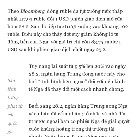
Theo
Bloomberg
, đồng ruble đã tụt xuống mức thấp
nhất 117,93 ruble đổi 1 USD phiên giao dịch mở cửa
hôm 28.2. Sau đó tiếp tục trượt xuống vào khoảng 102
ruble. Điều này cho thấy đợt suy giảm khổng lồ từ
đồng tiền của Nga, với giá trị chỉ còn 83,75 ruble/1
USD sau khi phiên giao dịch chốt ngày 25.2.
Tuy nâng lãi suất từ 9,5% lên 20% vào ngày
28.2, ngân hàng Trung ương nước này cho
Sau
biết “tình hình bên ngoài” đối với nền kinh
tế Nga đã thay đổi một cách nhanh chóng.
lệnh
trừng
Buổi sáng 28.2, ngân hàng Trung ương Nga
phạt từ
xác nhận đã cấm những tổ chức và nhà đầu
các
tư nước ngoài bán cổ phiếu Nga để giải quyết
quốc
cuộc khủng hoảng trong thị trường tài
gia
chính. Ngân hàng Trung ương nước này