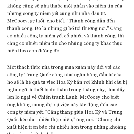
không cũng sẽ phụ thuộc một phần vào niềm tin của
những công ty niêm yết cũng như nhà đầu tư.
McCooey, 57 tuổi, cho biết. “Thành công dẫn đến
thành công. Đó là những gì bố tôi thường nói.” Càng
có nhiều công ty niêm yết cổ phiếu và thành công, thì
càng có nhiều niềm tin cho những công ty khác thực
hiện theo con đường đó.
Một thách thức nữa trong mùa xuân này đối với các
công ty Trung Quốc cũng như ngân hàng đầu tư của
họ sẽ là hệ quả từ việc Hoa Kỳ bắn rơi khinh khí cầu bị
nghi ngờ là thiết bị do thám trong tháng này, làm dấy
lên lo ngại về Chiến tranh Lạnh. McCooey cho biết
ông không mong đợi sự việc này tác động đến các
công ty niêm yết. “Căng thẳng giữa Hoa Kỳ và Trung
Quốc kéo dài nhiều thập niên,” ông nói. “Chúng chỉ
xuất hiện trên báo chí nhiều hơn trong những khoảng