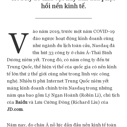
hồi nền kinh tế.
V
ào năm 2019, trước một năm COVID-19
đảo ngược hoạt động kinh doanh cũng
như ngành du lịch toàn cầu, Nasdaq đã
thu hút 33 công ty ở châu Á-Thái Bình
Dương niêm yết. Trong đó, có năm công ty đến tư
Trung Quốc, thể hiện vị thế của quốc gia có nền kinh
tế lớn thứ 2 thế giới cũng như trong lĩnh vực công
nghệ. Nhiều tỉ phú Internet Trung Quốc niêm yết
mảng kinh doanh chính trên Nasdaq trong những
năm qua bao gồm Lý Ngạn Hoành (Robin Li), chủ tịch
của
Baidu
và Lưu Cường Đông (Richard Liu) của
JD.com
.
Năm nay, do châu Á nỗ lực dẫn đầu nền kinh tế toàn