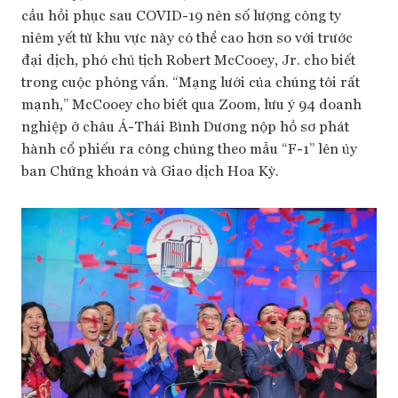
cầu hồi phục sau COVID-19 nên số lượng công ty
niêm yết từ khu vực này có thể cao hơn so với trước
đại dịch, phó chủ tịch Robert McCooey, Jr. cho biết
trong cuộc phỏng vấn. “Mạng lưới của chúng tôi rất
mạnh,” McCooey cho biết qua Zoom, lưu ý 94 doanh
nghiệp ở châu Á-Thái Bình Dương nộp hồ sơ phát
hành cổ phiếu ra công chúng theo mẫu “F-1” lên ủy
ban Chứng khoán và Giao dịch Hoa Kỳ.