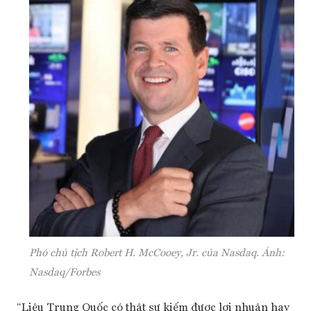
Phó chủ tịch Robert H. McCooey, Jr. của Nasdaq. Ảnh:
Nasdaq/Forbes
“Liệu Trung Quốc có thật sự kiếm được lợi nhuận hay