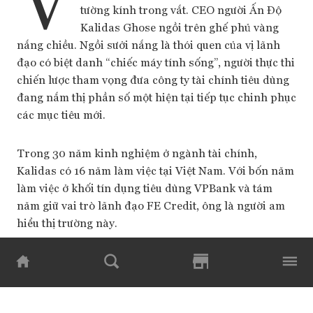
V
tường kính trong vắt. CEO người Ấn Độ
Kalidas Ghose ngồi trên ghế phủ vàng
nắng chiều. Ngồi sưởi nắng là thói quen của vị lãnh
đạo có biệt danh “chiếc máy tính sống”, người thực thi
chiến lược tham vọng đưa công ty tài chính tiêu dùng
đang nắm thị phần số một hiện tại tiếp tục chinh phục
các mục tiêu mới.
Trong 30 năm kinh nghiệm ở ngành tài chính,
Kalidas có 16 năm làm việc tại Việt Nam. Với bốn năm
làm việc ở khối tín dụng tiêu dùng VPBank và tám
năm giữ vai trò lãnh đạo FE Credit, ông là người am
hiểu thị trường này.
Ra đời muộn, khi thị trường đã có một số công ty tài
chính tiêu dùng hoạt động trước đó khá lâu, nhưng FE
Credit đã “vượt vũ môn” nhờ chiến lược dịch vụ và sản