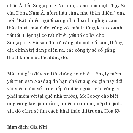
châu Á đến Singapore. Nơi được xem như một Thụy Sĩ
của Đông Nam Á, nồng hậu cũng như thân thiện,” ông
nói. “Rất nhiều người cũng như doanh nghiệp cảm
thấy thoải mái ở đó, cùng với môi trường kinh doanh
rất tốt. Hiện tại có rất nhiều yếu tố có lợi cho
Singapore. Và sau đó, rõ ràng, do một số căng thẳng
địa chính trị đang diễn ra, các công ty sẽ cố gắng
thoát khỏi mức tác động đó.
Mặc dù gần đây Ấn Độ không có nhiều công ty niêm
yết trên sàn Nasdaq do hạn chế của quốc gia này đối
với việc niêm yết trực tiếp ở nước ngoài (các công ty
phải niêm yết tại quê nhà trước), McCooey cho biết
ông cũng lạc quan rằng nhiều doanh nghiệp từ quốc
gia đó cũng sẽ tìm cách khai thác thị trường Hoa Kỳ.
Biên dịch:
Gia Nhi