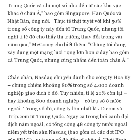
Trung Quốc và chỉ một số nhỏ đến từ các khu vực
khác ở châu Á,” bao gồm Singapore, Hàn Quốc và
Nhật Bản, ông nói. “Thực tế thật tuyệt vời khi 50%
trong số công ty này đến từ Trung Quốc, nhưng tôi
nghĩ tỉ lệ đó cho thấy thị trường thay đổi trong vài
năm qua,” McCooey cho biết thêm. “Chúng tôi đang
xây dựng một mạng lưới rộng lớn hơn ở đây bao gồm
cả Trung Quốc, nhưng cũng nhắm đến toàn châu Á.”
Chắc chắn, Nasdaq chủ yếu dành cho công ty Hoa Kỳ
– chúng chiếm khoảng 80% trong số 4.000 doanh
nghiệp giao dịch ở đó. Tuy nhiên, tỉ lệ 20% còn lại –
hay khoảng 800 doanh nghiệp – có trụ sở ở nước
ngoài. Trong số đó, công ty lớn nhất là JD.com và
Trip.com từ Trung Quốc. Ngay cả trong bối cảnh đại
dịch năm ngoái, có tổng cộng 48 công ty nước ngoài
niêm yết trên sàn Nasdaq (bao gồm cả các đợt IPO
của SPAC), 30 trong số đó đến từ châu Á-Thái Bình