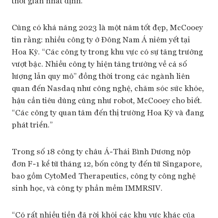
thời gian nhất định.”
Cũng có khả năng 2023 là một năm tốt đẹp, McCooey
tin rằng: nhiều công ty ở Đông Nam Á niêm yết tại
Hoa Kỳ. “Các công ty trong khu vực có sự tăng trưởng
vượt bậc. Nhiều công ty hiện tăng trưởng về cả số
lượng lẫn quy mô” đồng thời trong các ngành liên
quan đến Nasdaq như công nghệ, chăm sóc sức khỏe,
hậu cần tiêu dùng cũng như robot, McCooey cho biết.
“Các công ty quan tâm đến thị trường Hoa Kỳ và đang
phát triển.”
Trong số 18 công ty châu Á-Thái Bình Dương nộp
đơn F-1 kể từ tháng 12, bốn công ty đến từ Singapore,
bao gồm CytoMed Therapeutics, công ty công nghệ
sinh học, và công ty phần mềm IMMRSIV.
“Có rất nhiều tiền đã rời khỏi các khu vực khác của