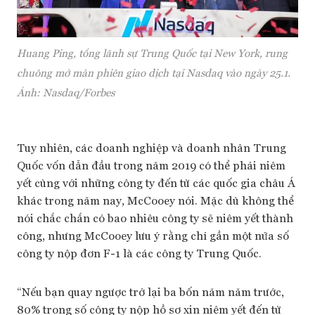
Huang Ping, tổng lãnh sự Trung Quốc tại New York, rung
chuông mở màn phiên giao dịch tại Nasdaq vào ngày 25.1.
Ảnh: Nasdaq/Forbes
Tuy nhiên, các doanh nghiệp và doanh nhân Trung
Quốc vốn dẫn đầu trong năm 2019 có thể phải niêm
yết cùng với những công ty đến từ các quốc gia châu Á
khác trong năm nay, McCooey nói. Mặc dù không thể
nói chắc chắn có bao nhiêu công ty sẽ niêm yết thành
công, nhưng McCooey lưu ý rằng chỉ gần một nửa số
công ty nộp đơn F-1 là các công ty Trung Quốc.
“Nếu bạn quay ngược trở lại ba bốn năm năm trước,
80% trong số công ty nộp hồ sơ xin niêm yết đến từ