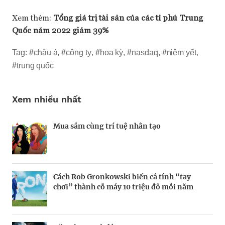
Xem thêm:
Tổng giá trị tài sản của các tỉ phú Trung
Quốc năm 2022 giảm 39%
Tag:
#
châu á
,
#
công ty
,
#
hoa kỳ
,
#
nasdaq
,
#
niêm yết
,
#
trung quốc
Xem nhiều nhất
Mua sắm cùng trí tuệ nhân tạo
Nhà sáng lập 25 tuổi và tham vọng lật đổ
Kiểm soát bất ổn và bảo vệ sức khỏe tinh
drone Trung Quốc tại Mỹ
thần khi khởi nghiệp
Cách Rob Gronkowski biến cá tính “tay
Thợ săn khoản vay
BRANDCONNECT
| Brand Contributor
Champagne hàng đầu cho chất riêng mùa lễ
chơi” thành cỗ máy 10 triệu đô mỗi năm
hội