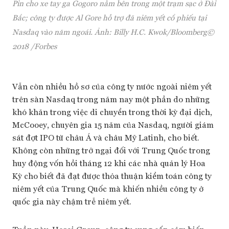
Pin cho xe tay ga Gogoro nằm bên trong một trạm sạc ở Đài
Bắc; công ty được Al Gore hỗ trợ đã niêm yết cổ phiếu tại
Nasdaq vào năm ngoái. Ảnh: Billy H.C. Kwok/Bloomberg©
2018 /Forbes
Vẫn còn nhiều hồ sơ của công ty nước ngoài niêm yết
trên sàn Nasdaq trong năm nay một phần do những
khó khăn trong việc di chuyển trong thời kỳ đại dịch,
McCooey, chuyên gia 15 năm của Nasdaq, người giám
sát đợt IPO từ châu Á và châu Mỹ Latinh, cho biết.
Không còn những trở ngại đối với Trung Quốc trong
huy động vốn hồi tháng 12 khi các nhà quản lý Hoa
Kỳ cho biết đã đạt được thỏa thuận kiểm toán công ty
niêm yết của Trung Quốc mà khiến nhiều công ty ở
quốc gia này chậm trễ niêm yết.